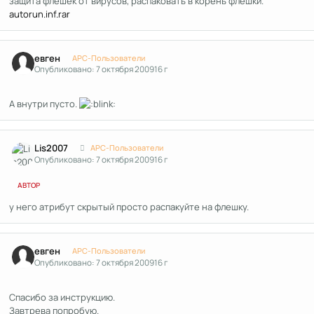
защита флешек от вирусов, распаковать в корень флешки.
autorun.inf.rar
Author stats
евген
APC-Пользователи
Опубликовано:
7 октября 2009
16 г
А внутри пусто.
Author stats
Lis2007
APC-Пользователи
Опубликовано:
7 октября 2009
16 г
АВТОР
у него атрибут скрытый просто распакуйте на флешку.
Author stats
евген
APC-Пользователи
Опубликовано:
7 октября 2009
16 г
Спасибо за инструкцию.
Завтрева попробую.