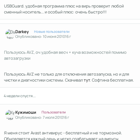
USBGuard. удобная программа плюс на вирь проверит любой
сменный носитель... и особый плюс: очень быстро!!!
Author stats
Darkey
Новые пользователи
Опубликовано:
10 июня 2010
16 г
Пользуюсь AVZ, оч удобная весч + куча возможностей помимо
автозагрузки
Пользуюсь AVZ не только для отключения автозапуска, но и для
чистки и диагностики системы. Скачивал
тут
. Софтина бесплатная.
4 недели спустя...
Author stats
Кужимоши
Пользователи
Опубликовано:
7 июля 2010
16 г
Я меня стоит Avast антивирус - бесплатный и не тормозной.
Обновляется каждый день и четко срабатывает на вирусы