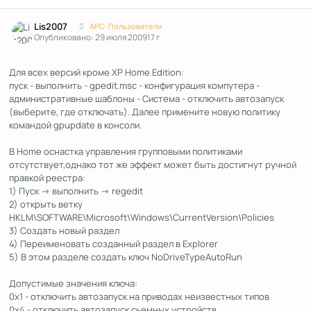
Author stats
Lis2007
APC-Пользователи
Опубликовано:
29 июля 2009
17 г
Для всех версий кроме XP Home Edition:
пуск - выполнить - gpedit.msc - конфигурация компутера -
административные шаблоны - Система - отключить автозапуск
(выберите, где отключать). Далее примените новую политику
командой gpupdate в консоли.
В Home оснастка управления групповыми политиками
отсутствует,однако тот же эффект может быть достигнут ручной
правкой реестра:
1) Пуск -> выполнить -> regedit
2) открыть ветку
HKLM\SOFTWARE\Microsoft\Windows\CurrentVersion\Policies
3) Создать новый раздел
4) Переименовать созданный раздел в Explorer
5) В этом разделе создать ключ NoDriveTypeAutoRun
Допустимые значения ключа:
0x1 - отключить автозапуск на приводах неизвестных типов
0x4 - отключить автозапуск сьемных устройств