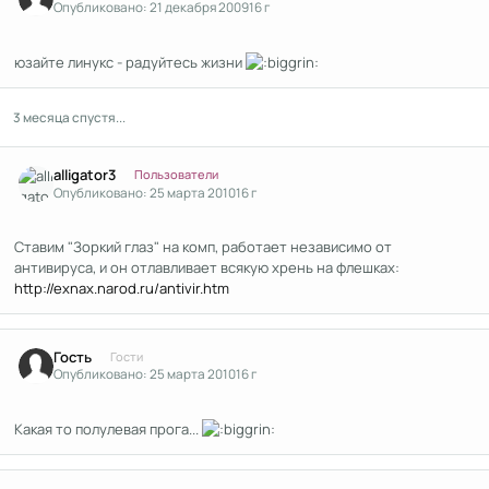
Опубликовано:
21 декабря 2009
16 г
юзайте линукс - радуйтесь жизни
3 месяца спустя...
Author stats
alligator3
Пользователи
Опубликовано:
25 марта 2010
16 г
Ставим "Зоркий глаз" на комп, работает независимо от
антивируса, и он отлавливает всякую хрень на флешках:
http://exnax.narod.ru/antivir.htm
Гость
Гости
Опубликовано:
25 марта 2010
16 г
Какая то полулевая прога...
Author stats