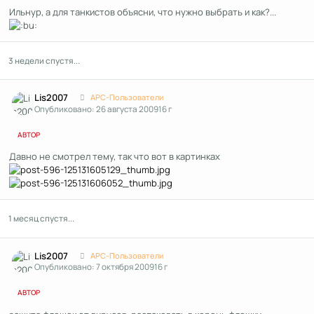
Ильнур, а для танкистов объясни, что нужно выбрать и как?...
3 недели спустя...
Author stats
Lis2007
APC-Пользователи
Опубликовано:
26 августа 2009
16 г
АВТОР
Давно не смотрел тему, так что вот в картинках
1 месяц спустя...
Author stats
Lis2007
APC-Пользователи
Опубликовано:
7 октября 2009
16 г
АВТОР