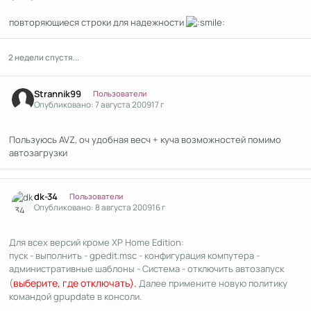
повторяющиеся строки для надежности
2 недели спустя...
Author stats
Strannik99
Пользователи
Опубликовано:
7 августа 2009
17 г
Пользуюсь AVZ, оч удобная весч + куча возможностей помимо
автозагрузки
Author stats
dk-34
Пользователи
Опубликовано:
8 августа 2009
16 г
Для всех версий кроме XP Home Edition:
пуск - выполнить - gpedit.msc - конфигурация компутера -
административные шаблоны - Система - отключить автозапуск
(
выберите, где отключать).
Далее примените новую политику
командой gpupdate в консоли.