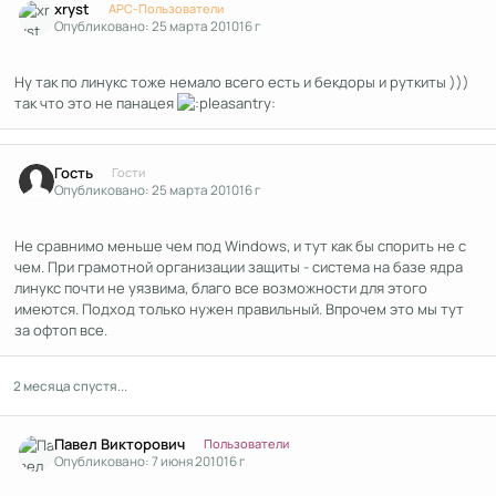
xryst
APC-Пользователи
Опубликовано:
25 марта 2010
16 г
Ну так по линукс тоже немало всего есть и бекдоры и руткиты )))
так что это не панацея
Гость
Гости
Опубликовано:
25 марта 2010
16 г
Не сравнимо меньше чем под Windows, и тут как бы спорить не с
чем. При грамотной организации защиты - система на базе ядра
линукс почти не уязвима, благо все возможности для этого
имеются. Подход только нужен правильный. Впрочем это мы тут
за офтоп все.
2 месяца спустя...
Author stats
Павел Викторович
Пользователи
Опубликовано:
7 июня 2010
16 г