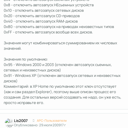
0x8 - отключить автозапуск НЕсьемных устройств
0x10 - отключить автозапуск сетевых дисков
0x20 - отключить автозапуск CD-приводов
0x40 - отключить автозапуск RAM-дисков
0x80 - отключить автозапуск на приводах неизвестных типов
0xFF - отключить автозапуск вообще всех дисков.
Значения могут комбинироваться суммированием их числовых
значений.
Значения по умолчанию:
0x95 - Windows 2000 и 2003 (отключен автозапуск сьемных,
сетевых и неизвестных дисков)
0x91 - Windows XP (отключен автозапуск сетевых и неизвестных
дисков)
Комментарий: в XP Home по умолчанию этот ключ отсутствует
(как и сам раздел Explorer), поэтому выше описан процесс его
создания. Для остальных версий создавать не надо, он уже есть,
просто исправьте его.
Author stats
Lis2007
APC-Пользователи
Опубликовано:
29 июля 2009
17 г