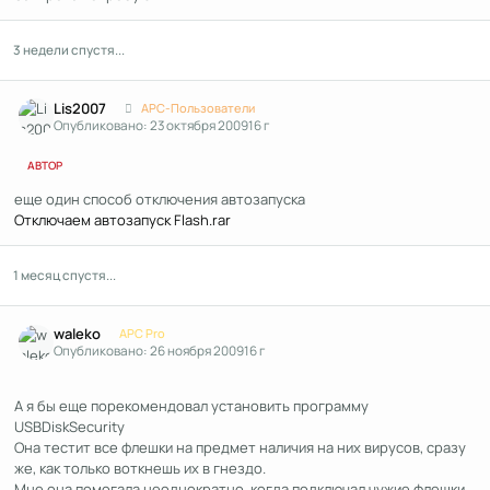
3 недели спустя...
Author stats
Lis2007
APC-Пользователи
Опубликовано:
23 октября 2009
16 г
АВТОР
еще один способ отключения автозапуска
Отключаем автозапуск Flash.rar
1 месяц спустя...
Author stats
waleko
APC Pro
Опубликовано:
26 ноября 2009
16 г
А я бы еще порекомендовал установить программу
USBDiskSecurity
Она тестит все флешки на предмет наличия на них вирусов, сразу
же, как только воткнешь их в гнездо.
Мне она помогала неоднократно, когда подключал чужие флешки.