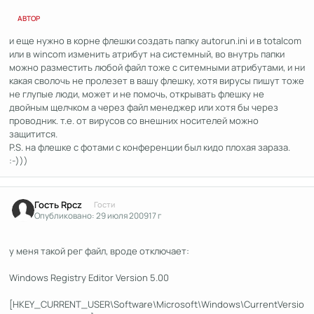
АВТОР
и еще нужно в корне флешки создать папку autorun.ini и в totalcom
или в wincom изменить атрибут на системный, во внутрь папки
можно разместить любой файл тоже с ситемными атрибутами, и ни
какая сволочь не пролезет в вашу флешку, хотя вирусы пишут тоже
не глупые люди, может и не помочь, открывать флешку не
двойным щелчком а через файл менеджер или хотя бы через
проводник. т.е. от вирусов со внешних носителей можно
защитится.
P.S. на флешке с фотами с конференции был кидо плохая зараза.
:-)))
Гость Rpcz
Гости
Опубликовано:
29 июля 2009
17 г
у меня такой рег файл, вроде отключает:
Windows Registry Editor Version 5.00
[HKEY_CURRENT_USER\Software\Microsoft\Windows\CurrentVersio