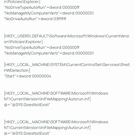
n\Policies\Explorer]
"NoDriveTypeAutoRun"=dword:000000ff
"NoManageMyComputerVerb"=dword:00000001
"NoDriveAutoRun"=dword:03ffffff
[HKEY_USERS\.DEFAULT\Software\Microsoft\Windows\CurrentVersi
on\Policies\Explorer]
"NoDriveTypeAutoRun"=dword:000000ff
"NoManageMyComputerVerb"=dword:00000001
[HKEY_LOCAL_MACHINE\SYSTEM\CurrentControlSet\Services\Shell
HWDetection]
"Start"=dword:00000004
[HKEY_LOCAL_MACHINE\SOFTWARE\Microsoft\Windows
NT\CurrentVersion\IniFileMapping\Autorun.inf]
@="@SYS:DoesNotExist"
[HKEY_LOCAL_MACHINE\SOFTWARE\Microsoft\Windows
NT\CurrentVersion\IniFileMapping\Autorun.inf]
@="@SYS:DoesNotExist"