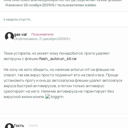
Изменено
26 ноября 2009
16 г
пользователем waleko
4 недели спустя...
Author stats
gas-val
Пользователи
Опубликовано:
21 декабря 2009
16 г
Тема устарела, но может кому понадобится, прога удаляет
авторуны с флешки.
flash_autorun_kill.rar
Не хочу не кого обидеть, но наличие avtorun.inf на флешки не
спасет, так как вирус просто подменит его на свой и все. Проще
установить прогу и она до автозапуска флешки удалит автозапуск
вируса быстрей антивирусов, а потом только антивирус
среогирует на него. Наличие антивируса не гарантирует без
вирусной жизни компа.
Гость
Гости