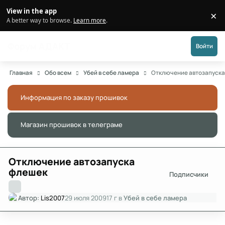
Перейти к публикации
View in the app
×
Di
A better way to browse.
Learn more
.
Форум АДАКТ
Войти
Главная
Обо всем
Убей в себе ламера
Отключение автозапуск
Информация по заказу прошивок
Скры
Магазин прошивок в телеграме
Скры
Отключение автозапуска
флешек
Подписчики
Автор:
Lis2007
29 июля 2009
17 г
в
Убей в себе ламера