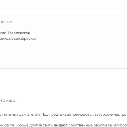
2009
17 г
ак "Газелевская".
зница в калибровках.
 Е3 М10.3+
дизельных двигателей. Под прошивками понимаются авторские настрой
ом сайте. Любые другие сайты выдают собственные работы за калибро