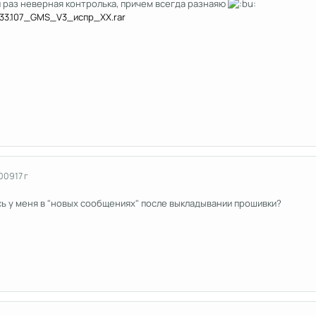
й раз неверная контролька, причем всегда разнаяю
33.107_GMS_V3_испр_ХХ.rar
2009
17 г
сь у меня в "новых сообщениях" после выкладывании прошивки?