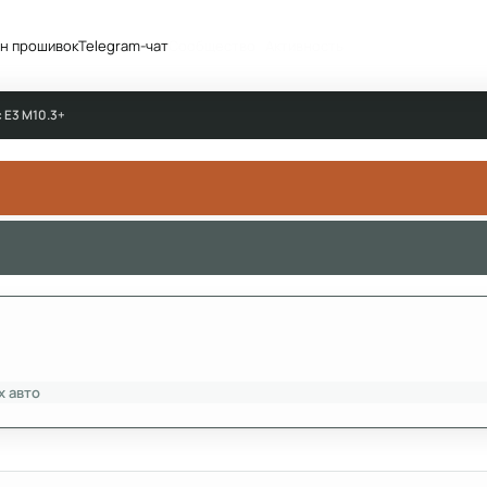
н прошивок
Telegram-чат
Сообщество
Активность
 Е3 М10.3+
х авто