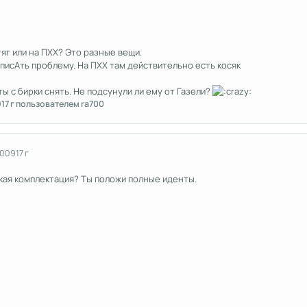
яг или на ПХХ? Это разные вещи.
писАть проблему. На ПХХ там действительно есть косяк
 с бирки снять. Не подсунули ли ему от Газели?
9
17 г
пользователем ra700
2009
17 г
какая комплектация? Ты положи полные иденты.