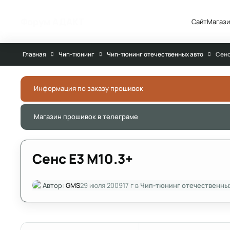
Перейти к публикации
Форум АДАКТ
Сайт
Магази
Главная
Чип-тюнинг
Чип-тюнинг отечественных авто
Сенс
Информация по заказу прошивок
Магазин прошивок в телеграме
Сенс Е3 М10.3+
Автор:
GMS
29 июля 2009
17 г
в
Чип-тюнинг отечественны