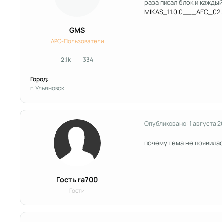
раза писал блок и кажды
MIKAS_11.0.0___AEC_02.
GMS
APC-Пользователи
2.1k
334
сообщения
Репутация
Город:
г. Ульяновск
Опубликовано:
1 августа 
почему тема не появила
Гость ra700
Гости