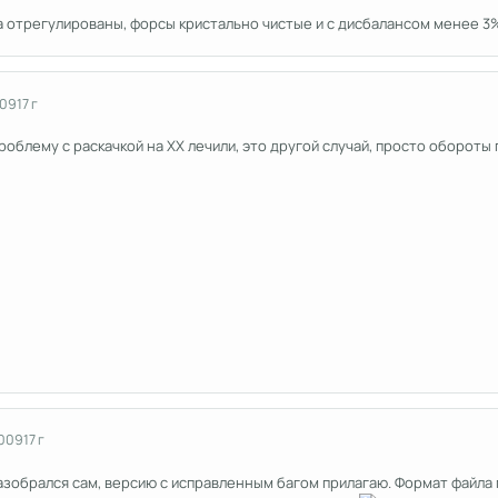
на отрегулированы, форсы кристально чистые и с дисбалансом менее 3
009
17 г
облему с раскачкой на ХХ лечили, это другой случай, просто обороты
2009
17 г
разобрался сам, версию с исправленным багом прилагаю. Формат файла 