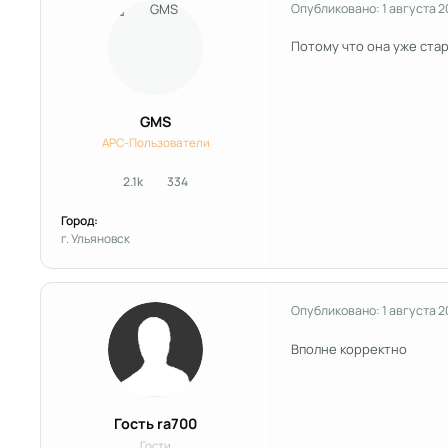
Опубликовано:
1 августа 
Потому что она уже ста
GMS
APC-Пользователи
2.1k
334
сообщения
Репутация
Город:
г. Ульяновск
Опубликовано:
1 августа 
Вполне корректно
Гость ra700
Гости