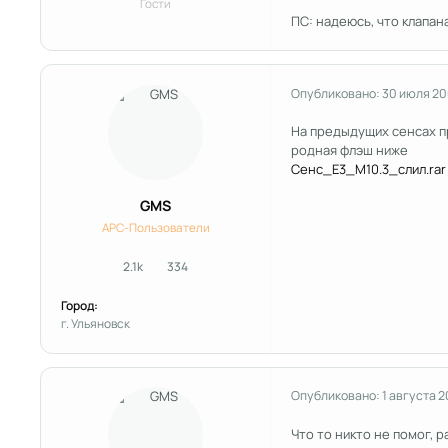
Гости
ПС: надеюсь, что клапа
Опубликовано:
30 июля 2
На предыдущих сенсах пр
родная флэш ниже
Сенс_Е3_М10.3_слил.rar
GMS
APC-Пользователи
2.1k
334
сообщения
Репутация
Город:
г. Ульяновск
Опубликовано:
1 августа 
Что то никто не помог, 