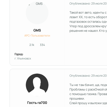
Опубликовано:
29 июля 2
Такой вот авто, иденты с 
ловит ХХ, то есть оборо
подгазовок осталась одн
Упор под дросселем крут
GMS
решения не нашел. Кто у
APC-Пользователи
2.1k
334
сообщения
Репутация
Город:
г. Ульяновск
Опубликовано:
29 июля 2
Ты не там бачил, ща, по
Проблэмы с раскОчкой о
с помощью газика. Пров
прошивки.
Гость ra700
Слей прошу и выложи зде