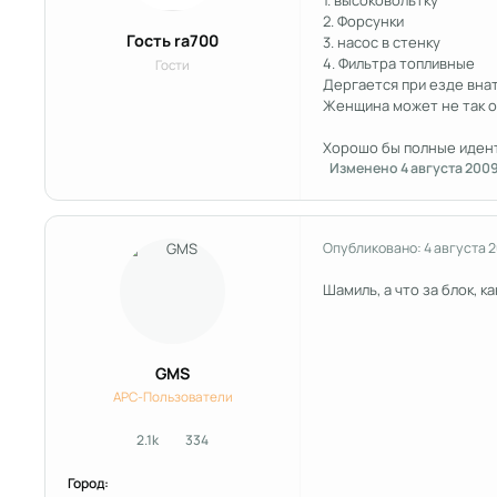
2. Форсунки
Гость ra700
3. насос в стенку
4. Фильтра топливные
Гости
Дергается при езде внат
Женщина может не так о
Хорошо бы полные иденты
Изменено
4 августа 200
Опубликовано:
4 августа 
Шамиль, а что за блок, 
GMS
APC-Пользователи
2.1k
334
сообщения
Репутация
Город: