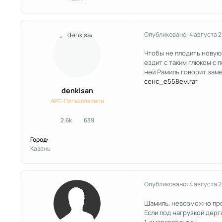
Опубликовано:
4 августа 
Чтобы не плодить новую 
ездит с таким глюком с 
ней Рамиль говорит заме
сенс_е558ем.rar
denkisan
APC-Пользователи
2.6k
639
сообщения
Репутация
Город:
Kазань
Опубликовано:
4 августа 
Шамиль, невозможно про
Если под нагрузкой дерг
1. высоковольтку