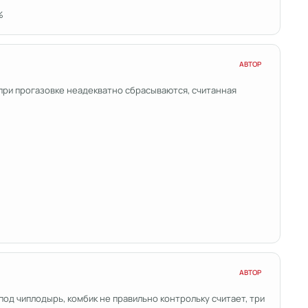
%
АВТОР
 при прогазовке неадекватно сбрасываются, считанная
АВТОР
под чиплодырь, комбик не правильно контрольку считает, три