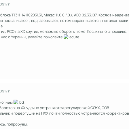
009
17 г
блока Т1311-141102031.31, Микас 11.0.0./.0./, АЕС 02.33.107. Косяк в неа
ты проваливаюся, подгазовывает, потом выравниваются, пытался правит
а.
ил, РСО на ХХ крутил, желаемые обороты тоже. Косяк явно в прошиве, 
 нас с Украины, давайте помогайте
009
17 г
дмогнем
боротов на ХХ удачно устраняются регулировкой GOXX, GOB
альчик и подергушки на ПХХ почти полностью устраняются корректиров
сь, попробуем.