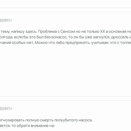
2009
17 г
тему, напишу здесь. Проблема с Сенсом но не только ХХ а основная н
полгода, если бы это был бензонасос, то он бы уже загнулся, дроссель 
чаний особых нет, Можно что либо предпринять, учитывая, что с топл
2009
17 г
гнозировать полную смерть полуубитого насоса.
ается, то обрати внимание на: