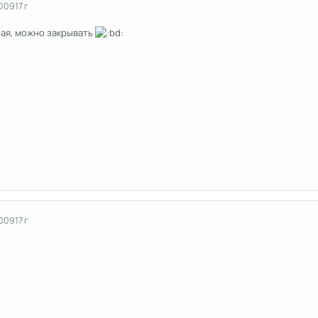
2009
17 г
рая, можно закрывать
2009
17 г