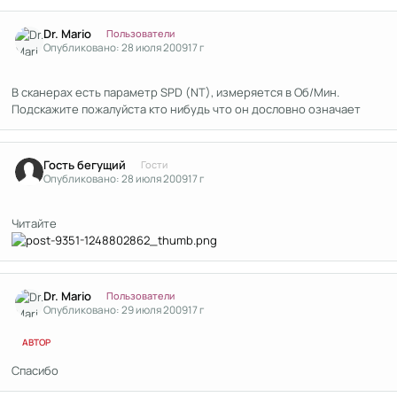
Author stats
Dr. Mario
Пользователи
Опубликовано:
28 июля 2009
17 г
В сканерах есть параметр SPD (NT), измеряется в Об/Мин.
Подскажите пожалуйста кто нибудь что он дословно означает
Гость бегущий
Гости
Опубликовано:
28 июля 2009
17 г
Читайте
Author stats
Dr. Mario
Пользователи
Опубликовано:
29 июля 2009
17 г
АВТОР
Спасибо