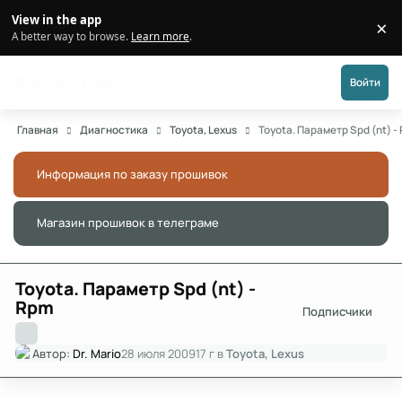
Перейти к публикации
View in the app
×
Di
A better way to browse.
Learn more
.
Форум АДАКТ
Войти
Главная
Диагностика
Toyota, Lexus
Toyota. Параметр Spd (nt) -
Информация по заказу прошивок
Скры
Магазин прошивок в телеграме
Скры
Toyota. Параметр Spd (nt) -
Rpm
Подписчики
Автор:
Dr. Mario
28 июля 2009
17 г
в
Toyota, Lexus