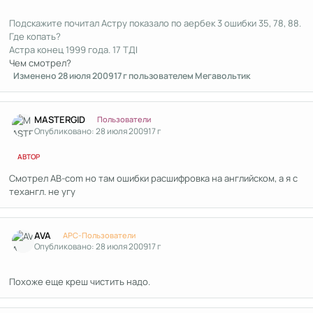
Подскажите почитал Астру показало по аербек 3 ошибки 35, 78, 88.
Где копать?
Астра конец 1999 года. 17 ТДІ
Чем смотрел?
Изменено
28 июля 2009
17 г
пользователем Мегавольтик
Author stats
MASTERGID
Пользователи
Опубликовано:
28 июля 2009
17 г
АВТОР
Смотрел AB-com но там ошибки расшифровка на английском, а я с
техангл. не угу
Author stats
AVA
APC-Пользователи
Опубликовано:
28 июля 2009
17 г
Похоже еще креш чистить надо.