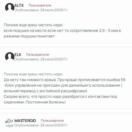
Author stats
ALTX
Пользователи
Опубликовано:
28 июля 2009
17 г
Похоже еще креш чистить надо.
если подушки на месте если нет то сопротивление 2,9 - 3 ома в
разъеме подушки помогает.
Author stats
ELK
Пользователи
Опубликовано:
28 июля 2009
17 г
Похоже еще креш чистить надо.
Да нету там никакого краша. При краще прописивается ошибка 56
-блок управления не пригоден для далнейшего использования (
вольний перевод с английской расшифровки)
Скорее всего, что просто надо разобратся с контактами под
сидениями. Постоянная болезнь!
Author stats
MASTERGID
Пользователи
Опубликовано:
28 июля 2009
17 г