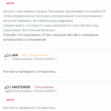
АВТОР
Да нету там никакого краша. При краще прописивается ошибка 56
-блок управления не пригоден для далнейшего использования (
вольний перевод с английской расшифровки)
Скорее всего, что просто надо разобратся с контактами под
сидениями. Постоянная болезнь!
Cпасибо что подсказали. Я так и подумал ибо авто нормально
каталося без столкновений
Author stats
AVA
APC-Пользователи
Опубликовано:
28 июля 2009
17 г
Контакты проверите, отпишитесь.
Author stats
MASTERGID
Пользователи
Опубликовано:
28 июля 2009
17 г
АВТОР
Контакты проверите, отпишитесь.