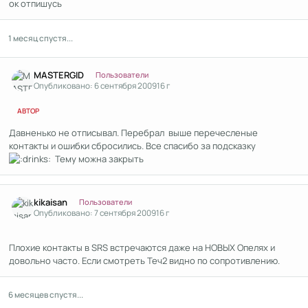
ок отпишусь
1 месяц спустя...
Author stats
MASTERGID
Пользователи
Опубликовано:
6 сентября 2009
16 г
АВТОР
Давненько не отписывал. Перебрал выше перечесленые
контакты и ошибки сбросились. Все спасибо за подсказку
Тему можна закрыть
Author stats
kikaisan
Пользователи
Опубликовано:
7 сентября 2009
16 г
Плохие контакты в SRS встречаются даже на НОВЫХ Опелях и
довольно часто. Если смотреть Теч2 видно по сопротивлению.
6 месяцев спустя...