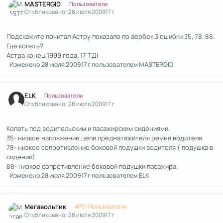
MASTERGID
Пользователи
Опубликовано:
28 июля 2009
17 г
Подскажите почитал Астру показало по аербек 3 ошибки 35, 78, 88.
Где копать?
Астра конец 1999 года. 17 ТДІ
Изменено
28 июля 2009
17 г
пользователем MASTERGID
Author stats
ELK
Пользователи
Опубликовано:
28 июля 2009
17 г
Копать под водительским и пасажирским сидениями.
35- низкое напряжение цепи преднатяжителя ремня водителя
78- низкое сопротивление боковой подушки водителя ( подушка в
сидении)
88- низкое сопротивление боковой подушки пасажира.
Изменено
28 июля 2009
17 г
пользователем ELK
Author stats
Мегавольтик
APC-Пользователи
Опубликовано:
28 июля 2009
17 г