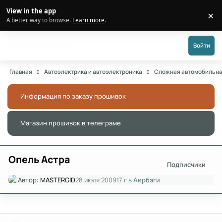
Перейти к публикации
View in the app
×
Di
A better way to browse.
Learn more
.
Форум АДАКТ
Войти
Главная
Автоэлектрика и автоэлектроника
Сложная автомобильна
Информация по заказу прошивок
Скры
Магазин прошивок в телеграме
Скры
Опель Астра
Подписчики
Автор:
MASTERGID
28 июля 2009
17 г
в
Аирбэги
Author stats