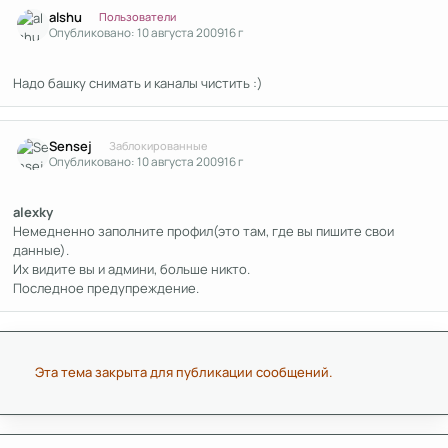
alshu
Пользователи
Опубликовано:
10 августа 2009
16 г
Надо башку снимать и каналы чистить :)
Author stats
Sensej
Заблокированные
Опубликовано:
10 августа 2009
16 г
alexky
Немедненно заполните профил(это там, где вы пишите свои
данные).
Их видите вы и админи, больше никто.
Последное предупреждение.
Эта тема закрыта для публикации сообщений.