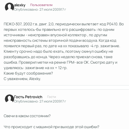
Author stats
alexky
Пользователи
Опубликовано:
27 июля 2009
17 г
ПЕЖО-307, 2002 г.в. двиг. 2,0, периодически вылетает код Р0410. Во
первых хотелось-бы правильно его расшифровать: по одним
источникам - неисправен впускной коллектор , по другим
неисправность системы вторичной подачи воздуха. Когда код
появился первый раз, по дате на хх показывало -4 гр. зажигание.
Клиенту срочно надо было ехать, поэтому скинул ошибку не
разобравшись до конца. Через неделю приехал снова, таже
ошибка. Проверил метки на ремне ГРМ- все ОК. Смотрю дату и
удивляюсь: зажигание на хх + 12 гр.
Какие будут соображения?
С уважением, Alexky.
Гость Petrovich
Гости
Опубликовано:
27 июля 2009
17 г
Свечи в каком состоянии?
Что происходит с машиной при выходе этой ошибки?