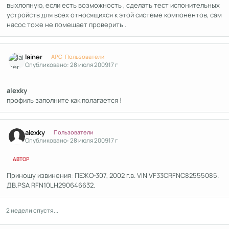
выхлопную, если есть возможность , сделать тест испонительных
устройств для всех относящихся к этой системе компонентов, сам
насос тоже не помешает проверить .
Author stats
lainer
APC-Пользователи
Опубликовано:
28 июля 2009
17 г
alexky
профиль заполните как полагается !
Author stats
alexky
Пользователи
Опубликовано:
28 июля 2009
17 г
АВТОР
Приношу извинения: ПЕЖО-307, 2002 г.в. VIN VF33CRFNC82555085.
ДВ.PSA RFN10LH290646632.
2 недели спустя...
Author stats