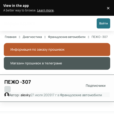
Перейти к публикации
View in the app
×
Di
A better way to browse.
Learn more
.
Форум АДАКТ
Войти
Главная
Диагностика
Французские автомобили
ПЕЖО -307
Информация по заказу прошивок
Скры
Магазин прошивок в телеграме
Скры
ПЕЖО -307
Подписчики
Автор:
alexky
27 июля 2009
17 г
в
Французские автомобили