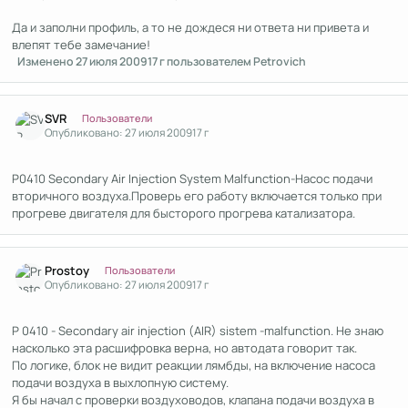
Да и заполни профиль, а то не дождеся ни ответа ни привета и
влепят тебе замечание!
Изменено
27 июля 2009
17 г
пользователем Petrovich
Author stats
SVR
Пользователи
Опубликовано:
27 июля 2009
17 г
P0410 Secondary Air Injection System Malfunction-Насос подачи
вторичного воздуха.Проверь его работу включается только при
прогреве двигателя для бысторого прогрева катализатора.
Author stats
Prostoy
Пользователи
Опубликовано:
27 июля 2009
17 г
P 0410 - Secondary air injection (AIR) sistem -malfunction. Не знаю
насколько эта расшифровка верна, но автодата говорит так.
По логике, блок не видит реакции лямбды, на включение насоса
подачи воздуха в выхлопную систему.
Я бы начал с проверки воздуховодов, клапана подачи воздуха в