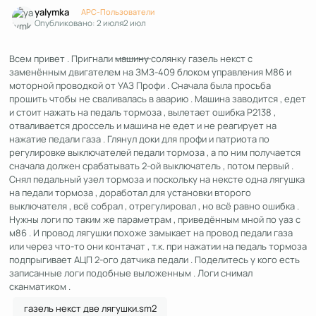
Author stats
yalymka
APC-Пользователи
Опубликовано:
2 июля
2 июл
Всем привет . Пригнали
машину
солянку газель некст с
заменённым двигателем на ЗМЗ-409 блоком управления М86 и
моторной проводкой от УАЗ Профи . Сначала была просьба
прошить чтобы не сваливалась в аварию . Машина заводится , едет
и стоит нажать на педаль тормоза , вылетает ошибка P2138 ,
отваливается дроссель и машина не едет и не реагирует на
нажатие педали газа . Глянул доки для профи и патриота по
регулировке выключателей педали тормоза , а по ним получается
сначала должен срабатывать 2-ой выключатель , потом первый .
Снял педальный узел тормоза и поскольку на нексте одна лягушка
на педали тормоза , доработал для установки второго
выключателя , всё собрал , отрегулировал , но всё равно ошибка .
Нужны логи по таким же параметрам , приведённым мной по уаз с
м86 . И провод лягушки похоже замыкает на провод педали газа
или через что-то они контачат , т.к. при нажатии на педаль тормоза
подпрыгивает АЦП 2-ого датчика педали . Поделитесь у кого есть
записанные логи подобные выложенным . Логи снимал
сканматиком .
газель некст две лягушки.sm2