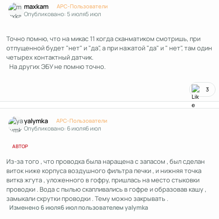
maxkam
APC-Пользователи
Опубликовано:
5 июля
5 июл
Точно помню, что на микас 11 когда сканматиком смотришь, при
отпущенной будет "нет" и "да", а при нажатой "да" и " нет", там один
четырех контактный датчик.
На других ЭБУ не помню точно.
3
Author stats
yalymka
APC-Пользователи
Опубликовано:
6 июля
6 июл
АВТОР
Из-за того , что проводка была наращена с запасом , был сделан
виток ниже корпуса воздушного фильтра печки , и нижняя точка
витка жгута , уложенного в гофру, пришлась на место стыковки
проводки . Вода с пылью скапливались в гофре и образовав кашу ,
замыкали скрутки проводки . Тему можно закрывать .
Изменено
6 июля
6 июл
пользователем yalymka