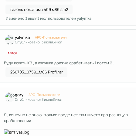
газель некст змз 409 м86.sm2
Изменено
3 июля
3 июл
пользователем yalymka
Author stats
yalymka
APC-Пользователи
Опубликовано:
3 июля
3 июл
АВТОР
Буду искать КЗ , а лягушка должна срабатывать 1 потом 2 .
260703_0759_M86 Profi.rar
Author stats
gory
APC-Пользователи
Опубликовано:
3 июля
3 июл
Я , конечно не знаю , только вроде нет там ничего про разницу в
срабатывании .