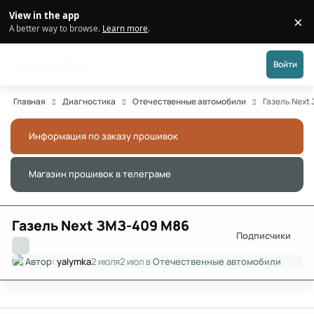
Перейти к публикации
View in the app
×
Di
A better way to browse.
Learn more
.
Форум АДАКТ
Войти
Главная
Диагностика
Отечественные автомобили
Газель Next
Информация по заказу прошивок
Скры
Магазин прошивок в телеграме
Скры
Газель Next ЗМЗ-409 М86
Подписчики
Автор:
yalymka
2 июля
2 июл
в
Отечественные автомобили