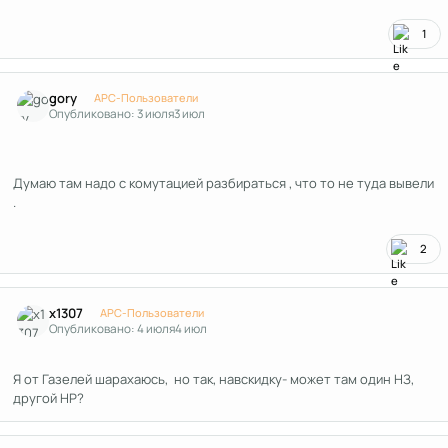
1
Author stats
gory
APC-Пользователи
Опубликовано:
3 июля
3 июл
Думаю там надо с комутацией разбираться , что то не туда вывели
.
2
Author stats
x1307
APC-Пользователи
Опубликовано:
4 июля
4 июл
Я от Газелей шарахаюсь, но так, навскидку- может там один НЗ,
другой НР?
Author stats