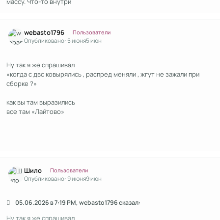
массу. Что-то внутри
Author stats
webasto1796
Пользователи
Опубликовано:
5 июня
5 июн
Ну так я же спрашивал
«когда с двс ковырялись , распред меняли , жгут не зажали при
сборке ?»
как вы там выразились
все там «Лайтово»
Author stats
Шило
Пользователи
Опубликовано:
9 июня
9 июн
05.06.2026 в 7:19 PM, webasto1796 сказал:
Ну так я же спрашивал