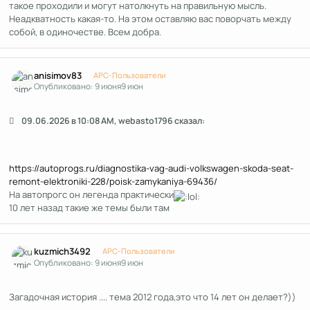
такое проходили и могут натолкнуть на правильную мысль.
Неадкватность какая-то. На этом оставляю вас поворчать между
собой, в одиночестве. Всем добра.
Author stats
anisimov83
APC-Пользователи
Опубликовано:
9 июня
9 июн
09.06.2026 в 10:08 AM, webasto1796 сказал:
https://autoprogs.ru/diagnostika-vag-audi-volkswagen-skoda-seat-
remont-elektroniki-228/poisk-zamykaniya-69436/
На автопрогс он легенда практически
10 лет назад такие же темы были там
Author stats
kuzmich3492
APC-Пользователи
Опубликовано:
9 июня
9 июн
Загадочная история .... тема 2012 года,это что 14 лет он делает?))