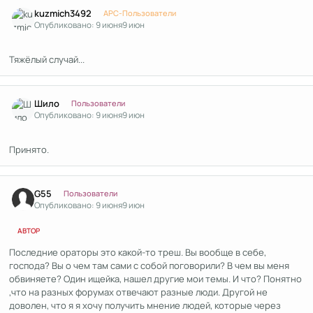
Author stats
kuzmich3492
APC-Пользователи
Опубликовано:
9 июня
9 июн
Тяжёлый случай...
Author stats
Шило
Пользователи
Опубликовано:
9 июня
9 июн
Принято.
Author stats
G55
Пользователи
Опубликовано:
9 июня
9 июн
АВТОР
Последние ораторы это какой-то треш. Вы вообще в себе,
господа? Вы о чем там сами с собой поговорили? В чем вы меня
обвиняете? Один ищейка, нашел другие мои темы. И что? Понятно
,что на разных форумах отвечают разные люди. Другой не
доволен, что я я хочу получить мнение людей, которые через