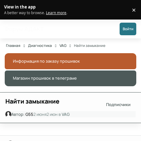
Перейти к публикации
View in the app
×
Di
A better way to browse.
Learn more
.
Форум АДАКТ
Войти
Главная
Диагностика
VAG
Найти замыкание
Информация по заказу прошивок
Скры
Магазин прошивок в телеграме
Скры
Найти замыкание
Подписчики
Автор:
G55
2 июня
2 июн
в
VAG
Author stats