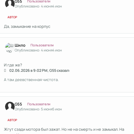
G55
Пользователи
Опубликовано:
4 июня
4 июн
АВТОР
Да, замыкание на корпус
Author stats
Шило
Пользователи
Опубликовано:
4 июня
4 июн
И где же?
02.06.2026 в 9:02 PM, G55 сказал:
А там деевственная чистота.
Author stats
G55
Пользователи
Опубликовано:
5 июня
5 июн
АВТОР
Жгут сзади мотора был зажат. Но не на смерть и не замыкал. На