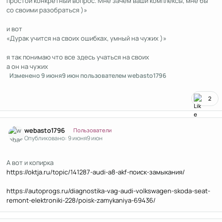
простой конкретный вопрос. Мне зачем ваши комплексы, мне бы
со своими разобраться )»
и вот
«Дурак учится на своих ошибках, умный на чужих )»
я так понимаю что все здесь учаться на своих
а он на чужих
Изменено
9 июня
9 июн
пользователем webasto1796
2
Author stats
webasto1796
Пользователи
Опубликовано:
9 июня
9 июн
А вот и копирка
https://oktja.ru/topic/141287-audi-a8-akf-поиск-замыкания/
https://autoprogs.ru/diagnostika-vag-audi-volkswagen-skoda-seat-
remont-elektroniki-228/poisk-zamykaniya-69436/