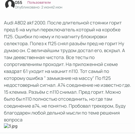
G55
Пользователи
Опубликовано:
2 июня
2 июн
Audi A8D2 akf 2000. После длительной стоянки горит
пред 6 на мульn переключатель который на коробке
f125. Ошибки по нему и по магниту блокировки
селектора. Полез к f125 снял разъём пред не горит Ну
думаю он. С величайшим трудом достал его, вскрыл. А
там деевственная чистота. Все тесты по
сопротивлениям проходит. На приложенной схеме
квадрат 61 уходит на маuнит n110. Тот самый по
которому ошибка " замыкание на массу" По f125
недостоверный сигнал. А74 соединение не известно где.
15 клемма. Разъём с n110 снимал. Пред горит. Можно
было бы n110 полностью отсоединить, но где там
соединение а74, не понятно. Пробовал трекером, Буду
благодарен любой дельной мысли по теме решения
вопроса