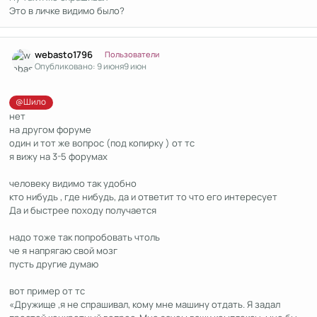
Это в личке видимо было?
Author stats
webasto1796
Пользователи
Опубликовано:
9 июня
9 июн
@Шило
нет
на другом форуме
один и тот же вопрос (под копирку ) от тс
я вижу на 3-5 форумах
человеку видимо так удобно
кто нибудь , где нибудь, да и ответит то что его интересует
Да и быстрее походу получается
надо тоже так попробовать чтоль
че я напрягаю свой мозг
пусть другие думаю
вот пример от тс
«Дружище ,я не спрашивал, кому мне машину отдать. Я задал