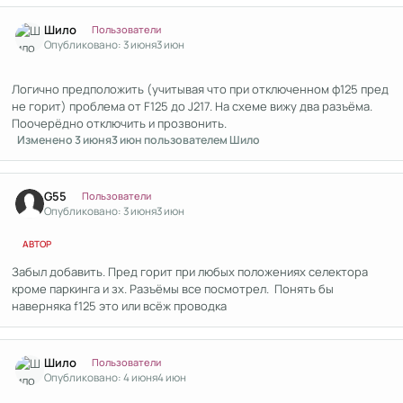
Author stats
Шило
Пользователи
Опубликовано:
3 июня
3 июн
Логично предположить (учитывая что при отключенном ф125 пред
не горит) проблема от F125 до J217. На схеме вижу два разъёма.
Поочерёдно отключить и прозвонить.
Изменено
3 июня
3 июн
пользователем Шило
Author stats
G55
Пользователи
Опубликовано:
3 июня
3 июн
АВТОР
Забыл добавить. Пред горит при любых положениях селектора
кроме паркинга и зх. Разъёмы все посмотрел. Понять бы
наверняка f125 это или всёж проводка
Author stats
Шило
Пользователи
Опубликовано:
4 июня
4 июн