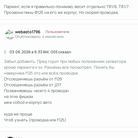
Паркинг, если я правильно понимаю, весит отдельно Т81/6, Т81/7 .
Прозвони пины Ф125 на его же корпус. Но скорей проводка.
Author stats
webasto1796
Пользователи
Опубликовано:
4 июня
4 июн
03.06.2026 в 9:33 AM, G55 сказал:
Забыл добавить. Пред горит при любых положениях селектора
кроме паркинга и зх. Разъёмы все посмотрел. Понять бы
наверняка f125 это или всёж проводка
Отсоединяешь разъём от f125
Отсоединяешь разъём от j217
Позваниваешь «всего 4 провода»
на этих фишках
меж собой и корпус авто
куда же проще
Чтоб узнать (проводка или f125)
Author stats