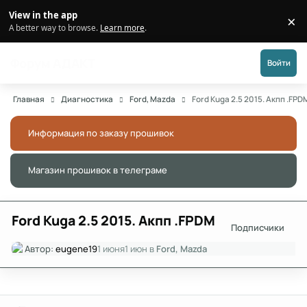
Перейти к публикации
View in the app
×
Di
A better way to browse.
Learn more
.
Форум АДАКТ
Войти
Главная
Диагностика
Ford, Mazda
Ford Kuga 2.5 2015. Акпп .FPD
Информация по заказу прошивок
Скры
Магазин прошивок в телеграме
Скры
Ford Kuga 2.5 2015. Акпп .FPDM
Подписчики
Автор:
eugene19
1 июня
1 июн
в
Ford, Mazda
Author stats