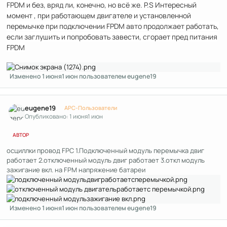
FPDM и без, вряд ли, конечно, но всё же. P.S Интересный
момент , при работающем двигателе и установленной
перемычке при подключении FPDM авто продолжает работать,
если заглушить и попробовать завести, сгорает пред питания
FPDM
Изменено
1 июня
1 июн
пользователем eugene19
Author stats
eugene19
APC-Пользователи
Опубликовано:
1 июня
1 июн
АВТОР
осциллки провод FPC 1.Подключенный модуль перемычка двиг
работает 2.отключенный модуль двиг работает 3.откл модуль
зажигание вкл. на FPM напряжение батареи
Изменено
1 июня
1 июн
пользователем eugene19