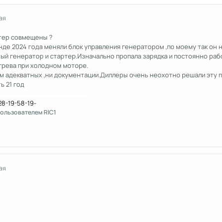
ая
ртер совмещены ?
де 2024 года меняли блок управления генератором ,по моему так он 
й генератор и стартер.Изначально пропала зарядка и постоянно раб
грева при холодном моторе.
ем адекватных ,ни документации.Диллеры очень неохотно решали эту пр
ь 21 год
ользователем RIC1
ая