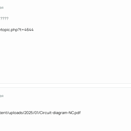
ая
 ????
ewtopic.php?t=4644
ая
ntent/uploads/2025/01/Circuit-diagram-NC.pdf