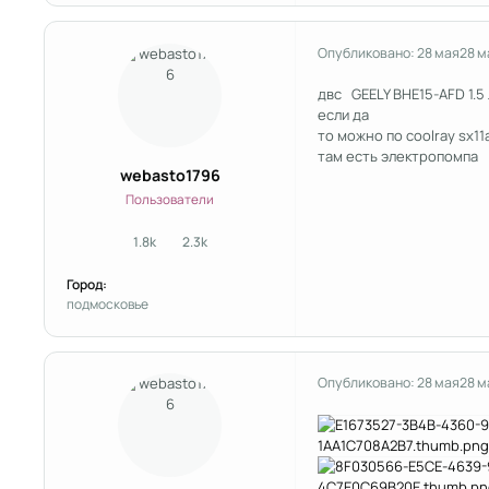
Опубликовано:
28 мая
28 м
двс GEELY BHE15-AFD 1.5
если да
то можно по coolray sx11
там есть электропомпа
webasto1796
Пользователи
1.8k
2.3k
сообщения
Репутация
Город:
подмосковье
Опубликовано:
28 мая
28 м