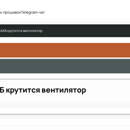
н прошивок
Telegram-чат
Сообщество
Активность
 АКБ крутится вентилятор
Б крутится вентилятор