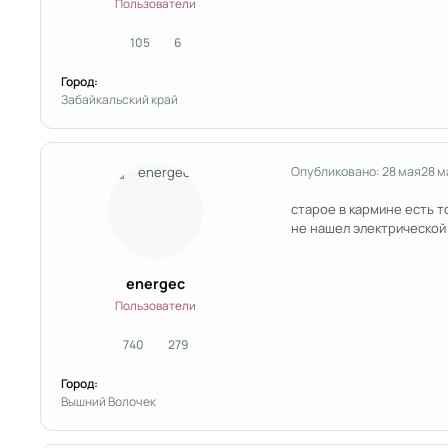
Пользователи
105
6
сообщения
Репутация
Город:
Забайкальский край
Опубликовано:
28 мая
28 м
старое в кармине есть 
не нашел электрической
energec
Пользователи
740
279
сообщения
Репутация
Город:
Вышний Волочек