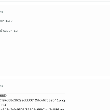
ая
 ЛИТРА ?
a3 свериться
ая