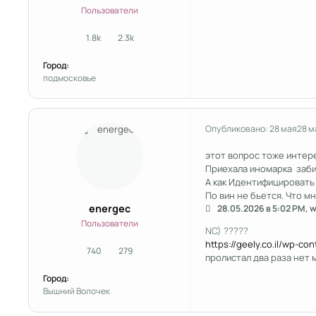
Пользователи
1.8k
2.3k
сообщения
Репутация
Город:
подмосковье
Опубликовано:
28 мая
28 м
этот вопрос тоже интер
Приехала иномарка забил
А как Идентифицировать
По вин не бьется. Что мн
energec
28.05.2026 в 5:02 PM, 
Пользователи
NC) ?????
https://geely.co.il/wp-co
740
279
сообщения
Репутация
пролистал два раза нет
Город:
Вышний Волочек