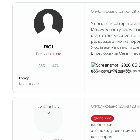
Опубликовано:
28 мая
28 м
У него генератор и ста
Моему клиенту на эмгран
стартстопом,совмещенны
раздражала иконка пере
RIC1
Я браться не стал.Ни сх
В приложении Сагmin ест
Пользователи
885
474
сообщения
Репутация
Изменено
28 мая
28 мая
п
Город:
Краснодар
Опубликовано:
28 мая
28 м
@energec
извеняюсь
это походу электричка
или гибрид