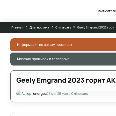
Перейти к публикации
Форум АДАКТ
Сайт
Магази
Главная
Диагностика
China cars
Geely Emgrand 2023 горит
Информация по заказу прошивок
Магазин прошивок в телеграме
Geely Emgrand 2023 горит АК
Автор:
energec
28 мая
28 мая
в
China cars