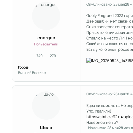
Опубликовано:
28 мая
28 м
Geely Emgrand 2023 гори
Две ошибки нет связи с 
Снял проверил генератор
При включении зажигания
energec
Ставлю на место ЛИН нор
Ошибки появляются после
Пользователи
Есть у кого электросхем
740
279
сообщения
Репутация
Город:
Вышний Волочек
Опубликовано:
28 мая
28 м
Едва ли поможет... Но вд
Упс. Удалили(
https://static.e92.ru/up
Наверное не то?
Шило
Изменено
28 мая
28 мая
п