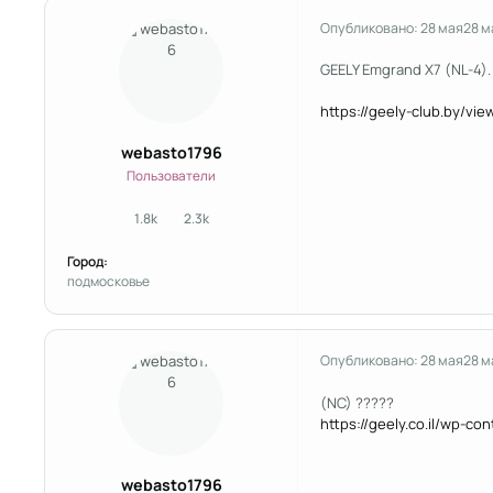
Опубликовано:
28 мая
28 м
GEELY Emgrand X7 (NL-4).
https://geely-club.by/vi
webasto1796
Пользователи
1.8k
2.3k
сообщения
Репутация
Город:
подмосковье
Опубликовано:
28 мая
28 м
(NC) ?????
https://geely.co.il/wp-co
webasto1796