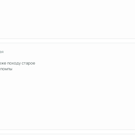
ая
тоже походу старое
 помпы