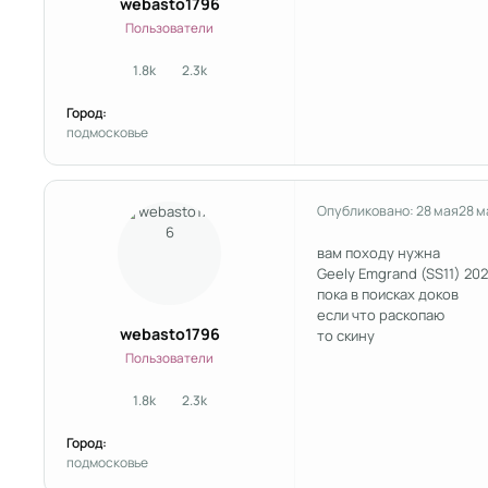
webasto1796
Пользователи
1.8k
2.3k
сообщения
Репутация
Город:
подмосковье
Опубликовано:
28 мая
28 м
вам походу нужна
Geely Emgrand (SS11) 20
пока в поисках доков
если что раскопаю
webasto1796
то скину
Пользователи
1.8k
2.3k
сообщения
Репутация
Город:
подмосковье