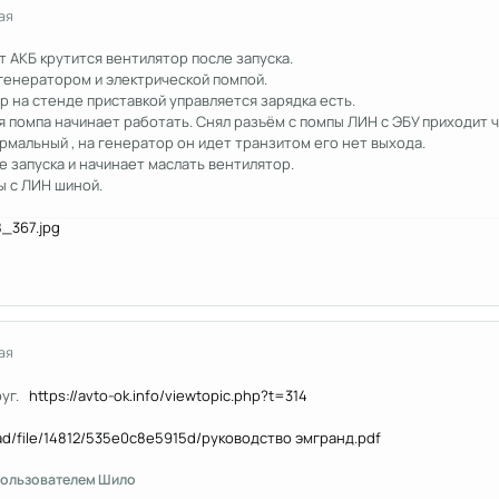
ая
т АКБ крутится вентилятор после запуска.
генератором и электрической помпой.
 на стенде приставкой управляется зарядка есть.
 помпа начинает работать. Снял разъём с помпы ЛИН с ЭБУ приходит чи
мальный , на генератор он идет транзитом его нет выхода.
 запуска и начинает маслать вентилятор.
ы с ЛИН шиной.
ая
руг.
https://avto-ok.info/viewtopic.php?t=314
load/file/14812/535e0c8e5915d/руководство эмгранд.pdf
ользователем Шило