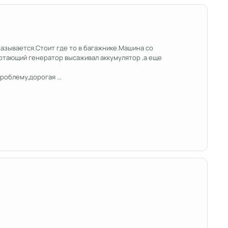
называется.Стоит где то в багажнике.Машина со
отающий генератор высаживал аккумулятор ,а еще
облему,дорогая ...