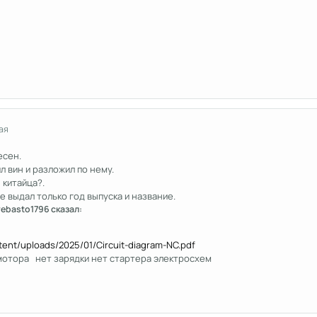
ая
есен.
 вин и разложил по нему.
 китайца?.
е выдал только год выпуска и название.
webasto1796 сказал:
ntent/uploads/2025/01/Circuit-diagram-NC.pdf
 мотора нет зарядки нет стартера электросхем