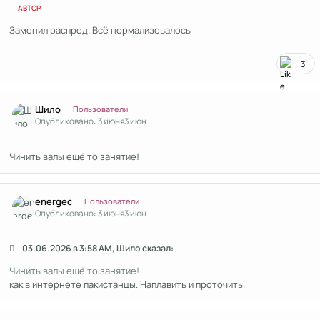
АВТОР
Заменил распред. Всё нормализовалось
3
Author stats
Шило
Пользователи
Опубликовано:
3 июня
3 июн
Чинить валы ещё то занятие!
Author stats
energec
Пользователи
Опубликовано:
3 июня
3 июн
03.06.2026 в 3:58 AM, Шило сказал:
Чинить валы ещё то занятие!
как в интернете пакистанцы. Наплавить и проточить.
Author stats