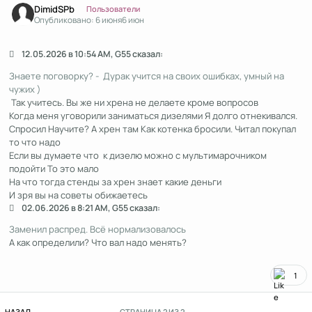
DimidSPb
Пользователи
Опубликовано:
6 июня
6 июн
12.05.2026 в 10:54 AM, G55 сказал:
Знаете поговорку? - Дурак учится на своих ошибках, умный на
чужих )
Так учитесь. Вы же ни хрена не делаете кроме вопросов
Когда меня уговорили заниматься дизелями Я долго отнекивался.
Спросил Научите? А хрен там Как котенка бросили. Читал покупал
то что надо
Если вы думаете что к дизелю можно с мультимарочником
подойти То это мало
На что тогда стенды за хрен знает какие деньги
И зря вы на советы обижаетесь
02.06.2026 в 8:21 AM, G55 сказал:
Заменил распред. Всё нормализовалось
А как определили? Что вал надо менять?
1
ПЕРВАЯ СТРАНИЦА
НАЗАД
СТРАНИЦА 2 ИЗ 2