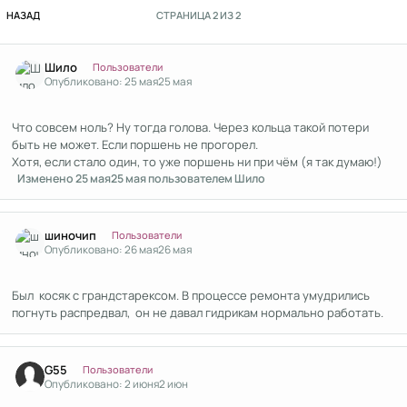
ПЕРВАЯ СТРАНИЦА
НАЗАД
СТРАНИЦА 2 ИЗ 2
Author stats
Шило
Пользователи
Опубликовано:
25 мая
25 мая
Что совсем ноль? Ну тогда голова. Через кольца такой потери
быть не может. Если поршень не прогорел.
Хотя, если стало один, то уже поршень ни при чём (я так думаю!)
Изменено
25 мая
25 мая
пользователем Шило
Author stats
шиночип
Пользователи
Опубликовано:
26 мая
26 мая
Был косяк с грандстарексом. В процессе ремонта умудрились
погнуть распредвал, он не давал гидрикам нормально работать.
Author stats
G55
Пользователи
Опубликовано:
2 июня
2 июн