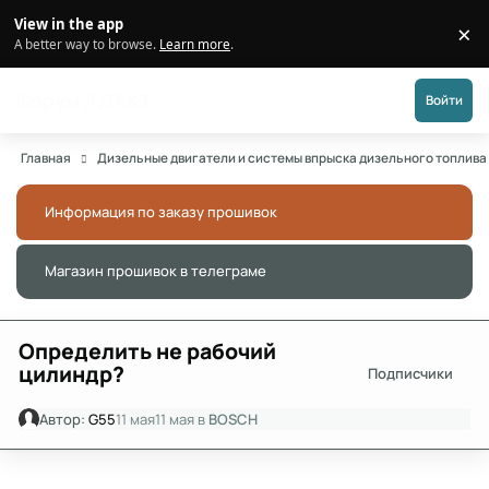
Перейти к публикации
View in the app
×
Di
A better way to browse.
Learn more
.
Форум АДАКТ
Войти
Главная
Дизельные двигатели и системы впрыска дизельного топлива
Информация по заказу прошивок
Скры
Магазин прошивок в телеграме
Скры
Определить не рабочий
цилиндр?
Подписчики
Автор:
G55
11 мая
11 мая
в
BOSCH