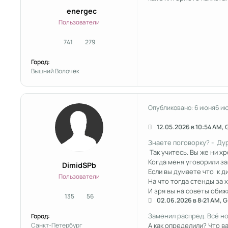
energec
Пользователи
741
279
сообщения
Репутация
Город:
Вышний Волочек
Опубликовано:
6 июня
6 и
12.05.2026 в 10:54 AM, 
Знаете поговорку? - Дур
Так учитесь. Вы же ни х
Когда меня уговорили за
DimidSPb
Если вы думаете что к 
Пользователи
На что тогда стенды за 
И зря вы на советы оби
135
56
сообщения
Репутация
02.06.2026 в 8:21 AM, G
Заменил распред. Всё н
Город:
Санкт-Петербург
А как определили? Что в