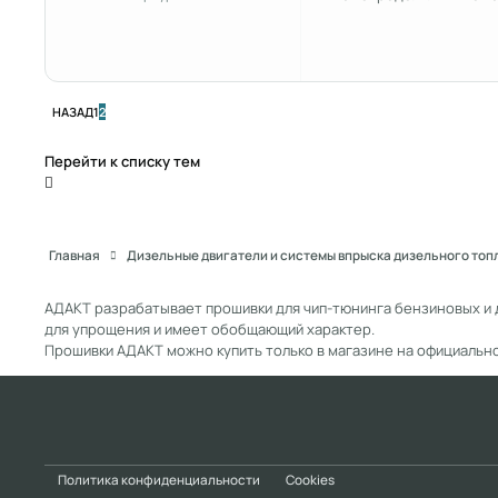
ПЕРВАЯ СТРАНИЦА
НАЗАД
1
2
Перейти к списку тем
Главная
Дизельные двигатели и системы впрыска дизельного топ
АДАКТ разрабатывает прошивки для чип-тюнинга бензиновых и 
для упрощения и имеет обобщающий характер.
Прошивки АДАКТ можно купить только в магазине на официальн
Light Mode
Dark Mode
System Preference
Политика конфиденциальности
Cookies