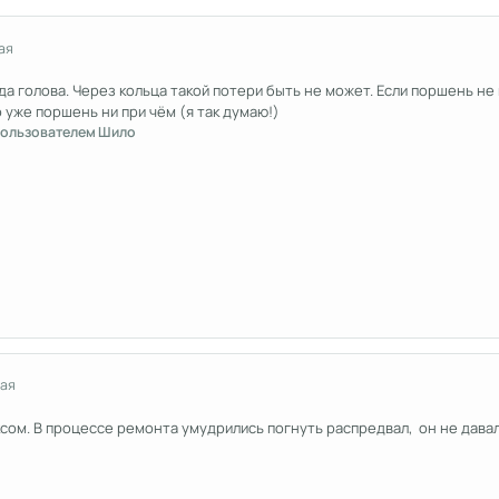
ая
да голова. Через кольца такой потери быть не может. Если поршень не
о уже поршень ни при чём (я так думаю!)
ользователем Шило
мая
ксом. В процессе ремонта умудрились погнуть распредвал, он не дава