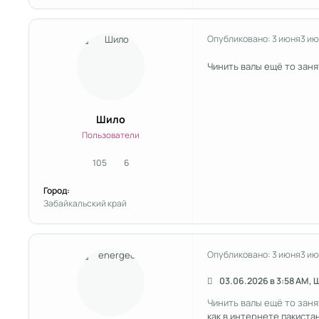
Опубликовано:
3 июня
3 ию
Чинить валы ещё то заня
Шило
Пользователи
105
6
сообщения
Репутация
Город:
Забайкальский край
Опубликовано:
3 июня
3 ию
03.06.2026 в 3:58 AM, 
Чинить валы ещё то заня
как в интернете пакиста