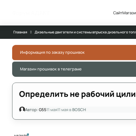
Перейти к публикации
Форум АДАКТ
Сайт
Магази
Главная
Дизельные двигатели и системы впрыска дизельного топ
Информация по заказу прошивок
Магазин прошивок в телеграме
Определить не рабочий цил
Автор:
G55
11 мая
11 мая
в
BOSCH
ПЕРВАЯ СТРАНИЦА
НАЗАД
1
2