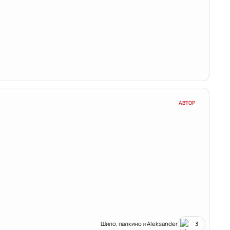
АВТОР
Шило
,
палкино
и
Aleksander
3