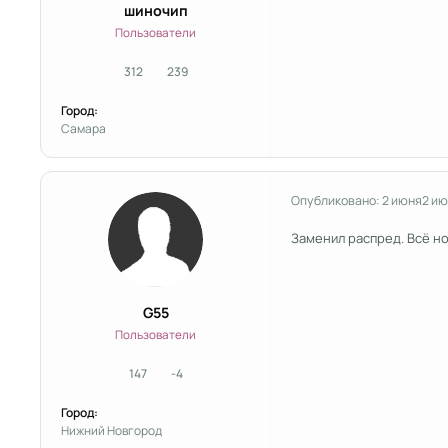
шиночип
Пользователи
312
239
сообщения
Репутация
Город:
Самара
Опубликовано:
2 июня
2 ию
Заменил распред. Всё н
G55
Пользователи
147
-4
сообщения
Репутация
Город:
Нижний Новгород