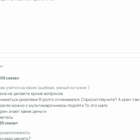
юн
G55 сказал:
ак учится на своих ошибках, умный на чужих )
рена не делаете кроме вопросов
ниматься дизелями Я долго отнекивался. Спросил Научите? А хрен там 
дизелю можно с мультимарочником подойти То это мало
хрен знает какие деньги
жаетесь
55 сказал:
ормализовалось
ал надо менять?