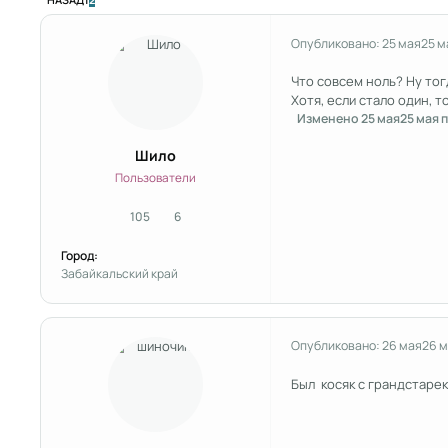
Опубликовано:
25 мая
25 м
Что совсем ноль? Ну тог
Хотя, если стало один, т
Изменено
25 мая
25 мая
п
Шило
Пользователи
105
6
сообщения
Репутация
Город:
Забайкальский край
Опубликовано:
26 мая
26 
Был косяк с грандстаре