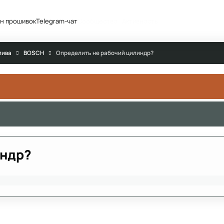
н прошивок
Telegram-чат
Сообщество
Активность
лива
BOSCH
Определить не рабочий цилиндр?
индр?