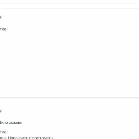
н
тие!
н
Шило сказал:
тие!
нцы. Наплавить и проточить.