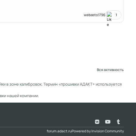
webasto1796
1
Вся активность
ки в зоне калибровок. Термин «прошивки АДАКТ» используется
вки нашей компании.
v
y
t
k
o
u
forum.adact.ru
Powered by
Invision Community
u
m