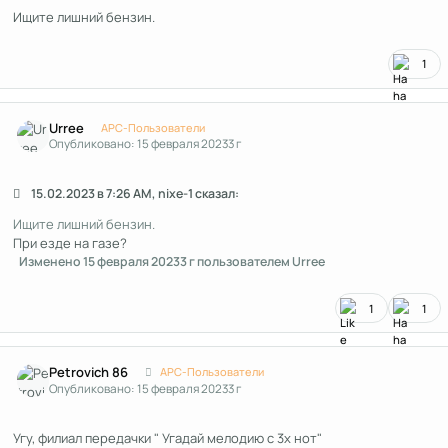
Ищите лишний бензин.
1
Author stats
Urree
APC-Пользователи
Опубликовано:
15 февраля 2023
3 г
15.02.2023 в 7:26 AM, nixe-1 сказал:
Ищите лишний бензин.
При езде на газе?
Изменено
15 февраля 2023
3 г
пользователем Urree
1
1
Author stats
Petrovich 86
APC-Пользователи
Опубликовано:
15 февраля 2023
3 г
Угу, филиал передачки " Угадай мелодию с 3х нот"