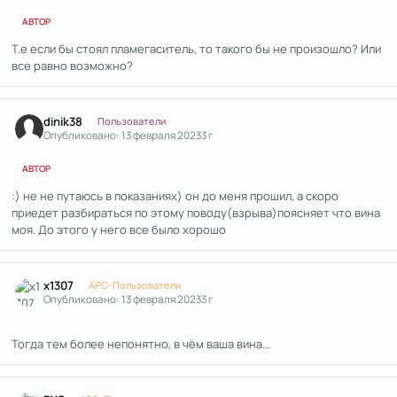
АВТОР
Т.е если бы стоял пламегаситель, то такого бы не произошло? Или
все равно возможно?
Author stats
dinik38
Пользователи
Опубликовано:
13 февраля 2023
3 г
АВТОР
:) не не путаюсь в показаниях) он до меня прошил, а скоро
приедет разбираться по этому поводу(взрыва)поясняет что вина
моя. До этого у него все было хорошо
Author stats
x1307
APC-Пользователи
Опубликовано:
13 февраля 2023
3 г
Тогда тем более непонятно, в чём ваша вина...
Author stats