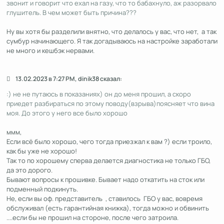
звонит и говорит что ехал на газу, что то бабахнуло, аж разорвало
глушитель. В чем может быть причина???
Ну вы хотя бы разделили внятно, что делалось у вас, что нет, а так
сумбур начинающего. Я так догадываюсь на настройке заработали
не много и кешбэк нервами.
13.02.2023 в 7:27 PM, dinik38 сказал:
:) не не путаюсь в показаниях) он до меня прошил, а скоро
приедет разбираться по этому поводу(взрыва)поясняет что вина
моя. До этого у него все было хорошо
ммм,
Если всё было хорошо, чего тогда приезжал к вам ?) если троило,
как бы уже не хорошо!
Так то по хорошему сперва делается диагностика не только ГБО,
да это дорого.
Бывают вопросы к прошивке. Бывает надо откатить на сток или
подменный подкинуть.
Не, если вы оф. представитель , ставилось ГБО у вас, вовремя
обслуживал (есть гарантийная книжка), тогда можно и обвинить
....если бы не прошил на стороне, после чего затроила.