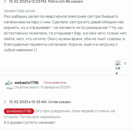
15.02.2023 в 12:53 PM, Petrovich 86 сказал:
увидел бар дома
Раз шабашку делал по квартирной электрике сестре бывшего
начальника на пару с ним. Сделали, сестра его давай обедом нас
кормить, ну и спрашивает- не желаете ли по рюмашечке ? Ну, мы
естественно пожелали, та открывает бар, а в нём чего только нет,
пейте, мол, что хотите. Она с мужем врачи, оба не пьют совсем, а
благодарные пациенты натаскали. Короче, ещё и в нагрузку с
собой навялили ))
1
Author stats
webasto1796
Пользователи
Опубликовано:
15 февраля 2023
3 г
15.02.2023 в 10:35 AM, Urree сказал:
Это при ускорении, пока первая ступень не
@webasto1796
отошла. Потом всё нормально.
А я думаю густеть начинает