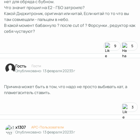
нет для обряда с бубном.
Что значит прошил на Е2 - ГБО затроило?
Какой Диджитроник, оригинал или китай, Если китай то то что вы
там совмещали - пальцем в небо.
В какой момент бабахнуло ? после cut of ? Форсунки , редуктор как
себя чуствуют?
9
5
Гость
Гости
Опубликовано:
13 февраля 2023
3 г
Причина может быть в том, что надо не просто выбивать кат, а
пламегаситель ставить.
3
Author stats
x1307
APC-Пользователи
Опубликовано:
13 февраля 2023
3 г