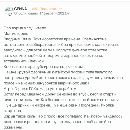
Author stats
GENNA
APC-Пользователи
Опубликовано:
17 февраля 2023
3 г
Про взрыв в глушителе.
Моя история.
Вводные. Зима. Почти советские времена. Опель Аскона
естественно карбюраторная и без дринка прям в коллектор не
заводилась, для этой цели в корпусе фильтра отверстие
затыкаемое пробкой от вермута заранее открытое со
вставленной Леечкой.
Кнопка стартера дублирована под капотом.
На мне крутой фабричный китайской пуховик типа пальто по
программе урожай хер знает какого года с двумя шнурочками на
поясе и на концах шнурочков шарики-бобышки.
Утро. Гараж в ГСКа. Надо уже на работу.
Встал перед машиной, дринк бензина во впуск, кнопка старт и
нихера, ни вспышки. Как бы раньше такого не было и вот опять.
Ну ещё дринк - и нихрена. Ну и ещё один. Последний. Кнопка
стартера.
Взрыв такой силы что с полок всё попадало. Как потом увиделось
разорвало и резонатор и глушитель, вполне ещё даже без
ржавчины.