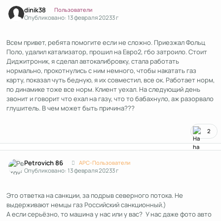
Author stats
dinik38
Пользователи
Опубликовано:
13 февраля 2023
3 г
Всем привет, ребята помогите если не сложно. Приезжал Фольц
Поло, удалил катализатор, прошил на Евро2, гбо затроило. Стоит
Диджитроник, я сделал автокалибровку, стала работать
нормально, прокотнулись с ним немного, чтобы накатать газ
карту, показал чуть бедную, я их совместил, все ок. Работает норм,
по динамике тоже все норм. Клиент уехал. На следующий день
звонит и говорит что ехал на газу, что то бабахнуло, аж разорвало
глушитель. В чем может быть причина???
2
Author stats
Petrovich 86
APC-Пользователи
Опубликовано:
13 февраля 2023
3 г
Это ответка на санкции, за подрыв северного потока. Не
выдерживают немцы газ Российский санкционный.)
А если серьёзно, то машина у нас или у вас? У нас даже фото авто