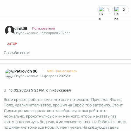
1
2
Author stats
dinik38
Пользователи
Опубликовано:
13 февраля 2023
3 г
АВТОР
Спасибо всем!
Author stats
Petrovich 86
APC-Пользователи
Опубликовано:
14 февраля 2023
3 г
13.02.2023 в 5:23 PM, dinik38 сказал:
Всем привет, ребята помогите если не сложно. Приезжал Фольц
Поло, удалил катализатор, прошил на Евро2, гбо затроило. Стоит
Диджитроник, я сделал автокалибровку, стала работать
нормально, прокотнулись с ним немного, чтобы накатать газ
карту, показал чуть бедную, я их совместил, все ок. Работает норм,
по динамике тоже все норм. Клиент уехал. На следующий день