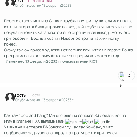
RIC1
Пользователи
Опубликовано:
13 февраля 2023
3 г
Просто старая машина.Сгнили трубки внутри глушителя или пыль с
катализатора забила дырочки во входной трубе глушителя и газам
некуда выходить.Катализатор еще ограничивал выход...Но вы его
приговорили...Бедный хозяин.Наверное траты на химчистку
понес...
Скажу так ,аж присел однажды от взрыва глушителя в гараже.Банка
превратилась в розочку.Авто ниссан прерия лохматого года
Изменено
13 февраля 2023
3 г
пользователем RIC1
2
Гость
Гости
Опубликовано:
13 февраля 2023
3 г
Как там "pop and bang". Мы его еще на солексе 83 делали, когда
иглу в клапане ПХХ выламывали
У меня на шестерке ВАЗовской глушак так бомбанул, что
подбросило зад кузова, а народ на тротуаре аж пригнулся.