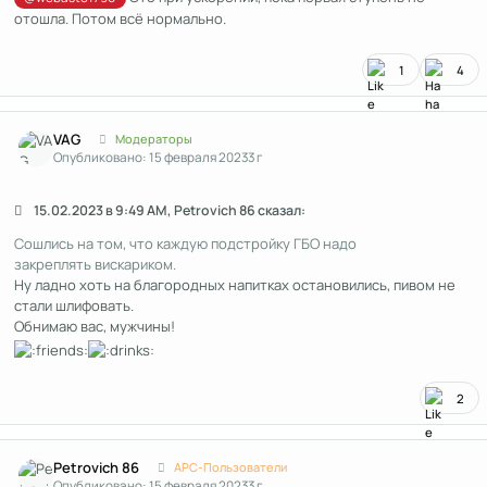
отошла. Потом всё нормально.
1
4
Author stats
VAG
Модераторы
Опубликовано:
15 февраля 2023
3 г
15.02.2023 в 9:49 AM, Petrovich 86 сказал:
Сошлись на том, что каждую подстройку ГБО надо
закреплять вискариком.
Ну ладно хоть на благородных напитках остановились, пивом не
стали шлифовать.
Обнимаю вас, мужчины!
2
Author stats
Petrovich 86
APC-Пользователи
Опубликовано:
15 февраля 2023
3 г