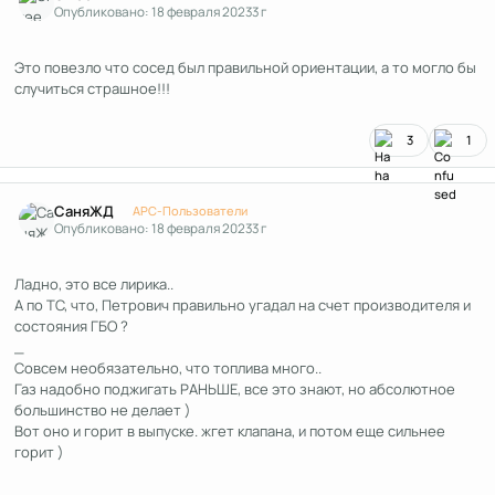
Опубликовано:
18 февраля 2023
3 г
Это повезло что сосед был правильной ориентации, а то могло бы
случиться страшное!!!
3
1
Author stats
СаняЖД
APC-Пользователи
Опубликовано:
18 февраля 2023
3 г
Ладно, это все лирика..
А по ТС, что, Петрович правильно угадал на счет производителя и
состояния ГБО ?
_
Совсем необязательно, что топлива много..
Газ надобно поджигать РАНЬШЕ, все это знают, но абсолютное
большинство не делает )
Вот оно и горит в выпуске. жгет клапана, и потом еще сильнее
горит )
__