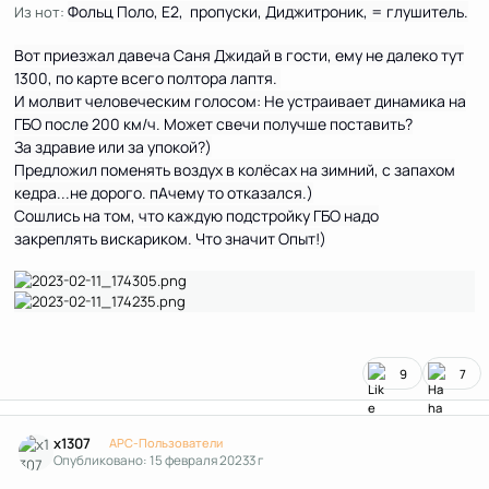
Фольц Поло, Е2, пропуски, Диджитроник, = глушитель.
Из нот:
Вот приезжал давеча Саня Джидай в гости, ему не далеко тут
1300, по карте всего полтора лаптя.
И молвит человеческим голосом: Не устраивает динамика на
ГБО после 200 км/ч. Может свечи получше поставить?
За здравие или за упокой?)
Предложил поменять воздух в колёсах на зимний, с запахом
кедра...не дорого. пАчему то отказался.)
Сошлись на том, что каждую подстройку ГБО надо
закреплять вискариком. Что значит Опыт!)
9
7
Author stats
x1307
APC-Пользователи
Опубликовано:
15 февраля 2023
3 г