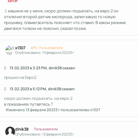
АВТОР
:) машина не у меня, скоро должен подъехать, на евро 2 он
отключил второй датчик кислорода, залил какую то новую
прошивку, пламегаситель поясняет что ставил. В каком режиме
двигался толком не пояснил, сказал позже.
Author stats
x1307
APC-Пользователи
Опубликовано:
13 февраля 2023
3 г
13.02.2023 в 3:23 PM, dinik38 сказал:
прошил на Евро2
13.02.2023 в 5:12 PM, dinik38 сказал:
скоро должен подъехать, на евро 2
в показаниях путаетесь ?
Изменено
13 февраля 2023
3 г
пользователем x1307
Author stats
dinik38
Пользователи
Опубликовано:
13 февраля 2023
3 г