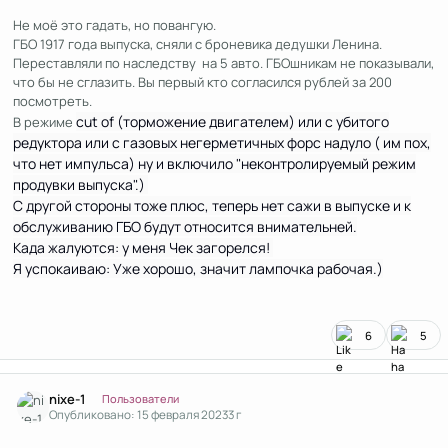
Не моё это гадать, но повангую.
ГБО 1917 года выпуска, сняли с броневика дедушки Ленина.
Переставляли по наследству на 5 авто. ГБОшникам не показывали,
что бы не сглазить. Вы первый кто согласился рублей за 200
посмотреть.
cut of (торможение двигателем) или с убитого
В режиме
редуктора или с газовых негерметичных форс надуло ( им пох,
что нет импульса) ну и включило "неконтролируемый режим
продувки выпуска".)
С другой стороны тоже плюс, теперь нет сажи в выпуске и к
обслуживанию ГБО будут относится внимательней.
Када жалуются: у меня Чек загорелся!
Я успокаиваю: Уже хорошо, значит лампочка рабочая.)
6
5
Author stats
nixe-1
Пользователи
Опубликовано:
15 февраля 2023
3 г