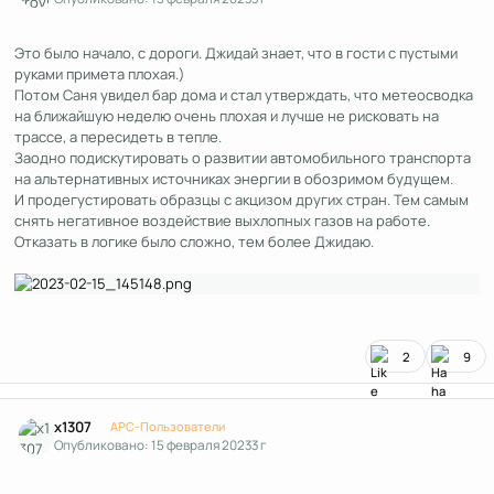
Это было начало, с дороги. Джидай знает, что в гости с пустыми
руками примета плохая.)
Потом Саня увидел бар дома и стал утверждать, что метеосводка
на ближайшую неделю очень плохая и лучше не рисковать на
трассе, а пересидеть в тепле.
Заодно подискутировать о развитии автомобильного транспорта
на альтернативных источниках энергии в обозримом будущем.
И продегустировать образцы с акцизом других стран. Тем самым
снять негативное воздействие выхлопных газов на работе.
Отказать в логике было сложно, тем более Джидаю.
2
9
Author stats
x1307
APC-Пользователи
Опубликовано:
15 февраля 2023
3 г