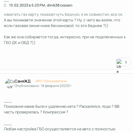
13.02.2023 в 5:23 PM, dinik38 сказал:
накатать газ карту, показал чуть бедную, я их совместил, все ок
А вы понимаете значение этой карты ? Ну, с чего вы взяли, что
если газовая линия ниже бензиновой, то это беднее ?))
Как же она собирается тогда, интересно, при не подключенных к
ГБО ДК и ОБД ?))
1
Author stats
СаняЖД
APC-Пользователи
Опубликовано:
18 февраля 2023
3 г
___
Показания какие были к удалению ката ? Раскалялся, поди ? ВВ
часть проверялась ? Компрессия ?
___
Любая настройка ГБО осуществляется на авто с полностью