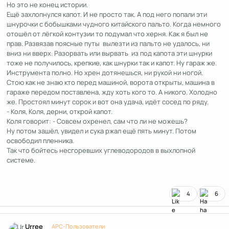
Но это не конец истории.
Ещё захлопнулся капот. И не просто так. А под него попали эти
шнурочки с бобышками чудного китайского пальто. Когда немного
отошёл от лёгкой контузии то подумал что херня. Как я был не
прав. Развязав поясные путы вылезти из пальто не удалось, ни
вниз ни вверх. Разорвать или вырвать из под капота эти шнурки
тоже не получилось, крепкие, как шнурки так и капот. Ну гараж же.
Инструмента полно. Но хрен дотянешься, ни рукой ни ногой.
Стою как не знаю кто перед машиной, ворота открыты, машина в
гараже передом поставлена, жду хоть кого то. А никого. Холодно
же. Простоял минут сорок и вот она удача, идёт сосед по ряду.
- Коля, Коля, дерни, открой капот.
Коля говорит: - Совсем охренел, сам что ли не можешь?
Ну потом зашёл, увидел и сука ржал ещё пять минут. Потом
освободил пленника.
Так что бойтесь несгоревших углеводородов в выхлопной
системе.
4
6
Author stats
Urree
APC-Пользователи