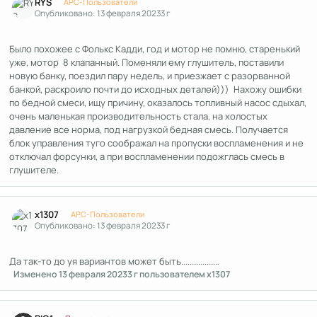
RYS
APC-Пользователи
Опубликовано:
13 февраля 2023
3 г
Было похожее с Фолькс Кадди, год и мотор не помню, старенький
уже, мотор 8 клапанный. Поменяли ему глушитель, поставили
новую банку, поездил пару недель, и приезжает с разорванной
банкой, раскроило почти до исходных деталей))) Нахожу ошибки
по бедной смеси, ищу причину, оказалось топливный насос сдыхал,
очень маленькая производительность стала, на холостых
давление все норма, под нагрузкой бедная смесь. Получается
блок управления туго соображал на пропуски воспламенения и не
отключал форсунки, а при воспламенении подожглась смесь в
глушителе.
Author stats
x1307
APC-Пользователи
Опубликовано:
13 февраля 2023
3 г
Да так-то до уя вариантов может быть..................
Изменено
13 февраля 2023
3 г
пользователем x1307
Author stats