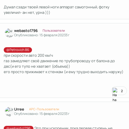
Думал сзади твоей левой ноги аппарат самогонный, фотку
увеличил- ан нет, урна )))
Author stats
webasto1796
Пользователи
Опубликовано:
15 февраля 2023
3 г
@Petrovich 86
при скорости авто 200 км/ч
газ замедляет своё движение по трубопроводу от балона до
двс(и его тупо не хватает (объема))
его просто прижимает к стенкам (и ему трудно выходить наружу)
2
Author stats
Urree
APC-Пользователи
Опубликовано:
15 февраля 2023
3 г
Это при ускорении, пока первая ступень не
@webasto1796