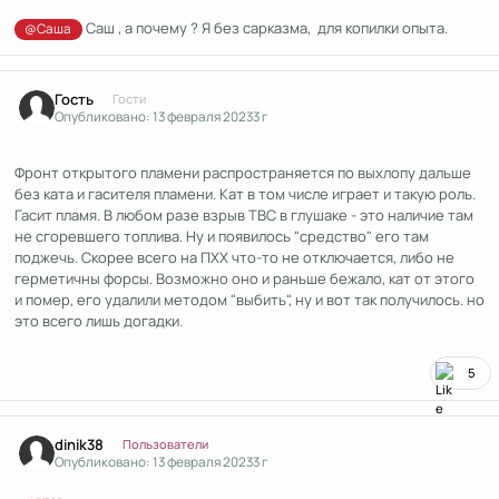
Саш , а почему ? Я без сарказма, для копилки опыта.
@Саша
Гость
Гости
Опубликовано:
13 февраля 2023
3 г
Фронт открытого пламени распространяется по выхлопу дальше
без ката и гасителя пламени. Кат в том числе играет и такую роль.
Гасит пламя. В любом разе взрыв ТВС в глушаке - это наличие там
не сгоревшего топлива. Ну и появилось "средство" его там
поджечь. Скорее всего на ПХХ что-то не отключается, либо не
герметичны форсы. Возможно оно и раньше бежало, кат от этого
и помер, его удалили методом "выбить", ну и вот так получилось. но
это всего лишь догадки.
5
Author stats
dinik38
Пользователи
Опубликовано:
13 февраля 2023
3 г