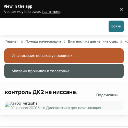
Перейти к публикации
View in the app
×
Di
A better way to browse.
Learn more
.
Форум АДАКТ
Войти
Главная
Помощь начинающим
Диагностика для начинающих
к
Информация по заказу прошивок
Скры
Магазин прошивок в телеграме
Скры
контроль ДК2 на ниссане.
Подписчики
Автор:
yirtsuhs
20 января 2020
6 г
в
Диагностика для начинающих