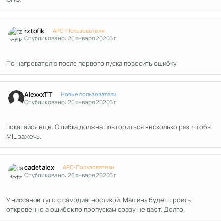
Author stats
rztofik
APC-Пользователи
Опубликовано:
20 января 2020
6 г
По нагревателю после первого пуска повесить ошибку
Author stats
AlexxxTT
Новые пользователи
Опубликовано:
20 января 2020
6 г
покатайся еще. Ошибка должна повториться несколько раз. чтобы
MIL зажечь.
Author stats
cadetalex
APC-Пользователи
Опубликовано:
20 января 2020
6 г
У ниссанов туго с самодиагностикой. Машина будет троить
откровенно а ошибок по пропускам сразу не дает. Долго.