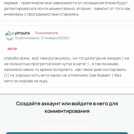
первые - практически вне зависимости от оснащения блока будут
детектироваться почти моментально, вторые - зависит от того как
инженеры с программистами старались
Author stats
yirtsuhs
Пользователи
Опубликовано:
21 января 2020
6 г
АВТОР
спасибо всем , всё таки руганулось , но тогда когда не ожидал ( на
не полностью прогретой ехал чуток в натяг ) , я так понимаю
заложено какое то время потерпеть , как такое диагностировать
((( ну хорошо хоть анти занос не отключило (как бывает ) без
него он корова на льду.
Создайте аккаунт или войдите в него для
комментирования
Зарегистрировать аккаунт