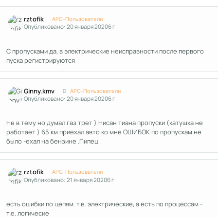
Author stats
rztofik
APC-Пользователи
Опубликовано:
20 января 2020
6 г
С пропусками да, в электрические неисправности после первого
пуска регистрируются
Author stats
Ginny.kmv
APC-Пользователи
Опубликовано:
20 января 2020
6 г
Не в тему но думал газ трет ) Нисан тиана пропуски (катушка не
работает ) 65 км приехал авто ко мне ОШИБОК по пропускам не
было -ехал на бензине .Пипец
Author stats
rztofik
APC-Пользователи
Опубликовано:
21 января 2020
6 г
есть ошибки по цепям. т.е. электрические, а есть по процессам -
т.е. логичесие