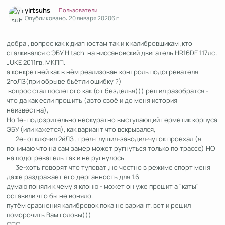
Author stats
yirtsuhs
Пользователи
Опубликовано:
20 января 2020
6 г
добра , вопрос как к диагностам так и к калибровщикам ,кто
сталкивался с ЭБУ Hitachi на ниссановский двигатель HR16DE 117лс ,
JUKE 2011гв. МКПП.
а конкретней как в нём реализован контроль подогревателя
2гоЛЗ(при обрыве бьётли ошибку ?)
вопрос стал послетого как (от безделья))) решил разобратся -
что да как если прошить (авто своё и до меня история
неизвестна),
Но 1е- подозрительно неокуратно выступающий герметик корпуса
ЭБУ (или кажется), как вариант что вскрывался,
2е- отключил 2йЛЗ , грел-глушил-заводил-чуток проехал (я
понимаю что на сам замер может ругнуться только по трассе) НО
на подогреватель так и не ругнулось.
3е-хоть говорят что туповат ,но честно в режиме спорт меня
даже раздражает его дерганность для 1.6
думаю поняли к чему я клоню - может он уже прошит а "каты"
оставили что бы не воняло.
путём сравнения калибровок пока не вариант. вот и решил
поморочить Вам головы)))
СПС.