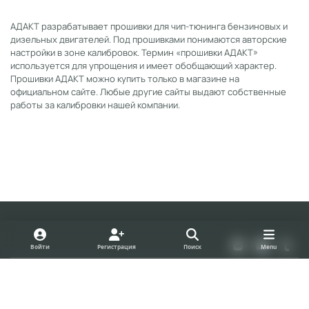
АДАКТ разрабатывает прошивки для чип-тюнинга бензиновых и
дизельных двигателей. Под прошивками понимаются авторские
настройки в зоне калибровок. Термин «прошивки АДАКТ»
используется для упрощения и имеет обобщающий характер.
Прошивки АДАКТ можно купить только в магазине на
официальном сайте. Любые другие сайты выдают собственные
работы за калибровки нашей компании.
Light Mode
Dark Mode
System Preference
v
y
t
Войти
Регистрация
Поиск
Menu
k
o
u
Политика конфиденциальности
Cookies
u
m
forum.adact.ru
Powered by
Invision Community
t
b
u
l