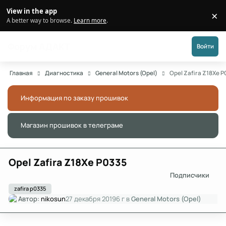
Перейти к публикации
View in the app
×
Di
A better way to browse.
Learn more
.
Форум АДАКТ
Войти
Главная
Диагностика
General Motors (Opel)
Opel Zafira Z18Xe 
Информация по заказу прошивок
Скры
Магазин прошивок в телеграме
Скры
Opel Zafira Z18Xe P0335
Подписчики
zafira p0335
Автор:
nikosun
27 декабря 2019
6 г
в
General Motors (Opel)