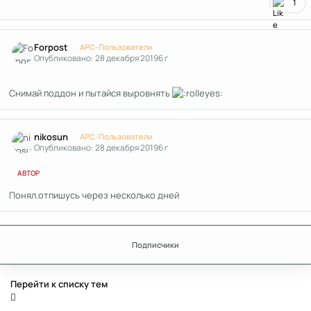
1
Author stats
Forpost
APC-Пользователи
Опубликовано:
28 декабря 2019
6 г
Снимай поддон и пытайся выровнять
Author stats
nikosun
APC-Пользователи
Опубликовано:
28 декабря 2019
6 г
АВТОР
Понял.отпишусь через несколько дней
Подписчики
Перейти к списку тем