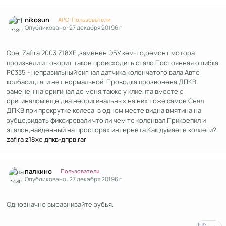
Author stats
nikosun
APC-Пользователи
Опубликовано:
27 декабря 2019
6 г
Opel Zafira 2003 Z18XE ,заменен ЭБУ кем-то,ремонт мотора
произвели и говорит такое происходить стало.Постоянная ошибка
Р0335 - неправильный сигнал датчика коленчатого вала.Авто
колбасит,тяги нет нормальной. Проводка прозвонена,ДПКВ
заменен на оригинал до меня,также у клиента вместе с
оригиналом еще два неоригинальных,на них тоже самое.Снял
ДПКВ при прокрутке колеса в одном месте видна вмятина на
зубце,видать фиксировали что ли чем то коленвал.Прикрепил и
эталон,найденный на просторах интернета.Как думаете коллеги?
zafira z18xe дпкв-дпрв.rar
Author stats
палкино
Пользователи
Опубликовано:
27 декабря 2019
6 г
Однозначно выравнивайте зубья.