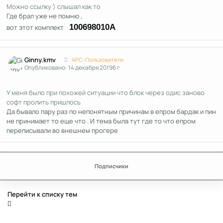
Можно ссылку ) слышал как то
Где брал уже не помню ,
100698010A
вот этот комплект
Author stats
Ginny.kmv
APC-Пользователи
Опубликовано:
14 декабря 2019
6 г
У меня было при похожей ситуации что блок через одис заново
софт пролить пришлось
Да бывало пару раз по непонятным причинам в епром бардак и пин
не принимает то еще что . И тема была тут где то что епром
переписывали во внешнем прогере
Подписчики
Перейти к списку тем