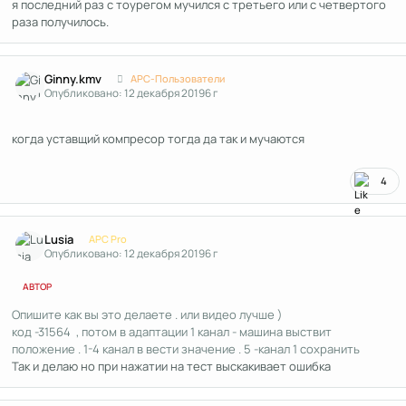
я последний раз с тоурегом мучился с третьего или с четвертого
раза получилось.
Author stats
Ginny.kmv
APC-Пользователи
Опубликовано:
12 декабря 2019
6 г
когда уставщий компресор тогда да так и мучаются
4
Author stats
Lusia
APC Pro
Опубликовано:
12 декабря 2019
6 г
АВТОР
Опишите как вы это делаете . или видео лучше )
код -31564 , потом в адаптации 1 канал - машина выствит
положение . 1-4 канал в вести значение . 5 -канал 1 сохранить
Так и делаю но при нажатии на тест выскакивает ошибка