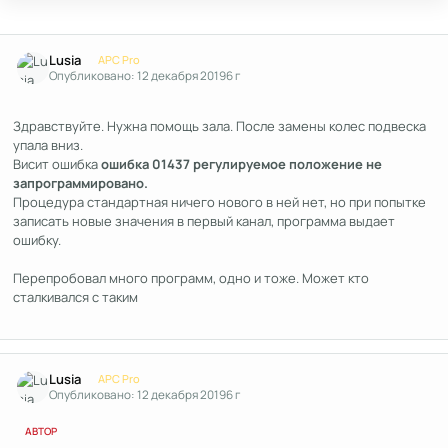
Author stats
Lusia
APC Pro
Опубликовано:
12 декабря 2019
6 г
Здравствуйте. Нужна помощь зала. После замены колес подвеска
упала вниз.
Висит ошибка
ошибка 01437 регулируемое положение не
запрограммировано.
Процедура стандартная ничего нового в ней нет, но при попытке
записать новые значения в первый канал, программа выдает
ошибку.
Перепробовал много программ, одно и тоже. Может кто
сталкивался с таким
Author stats
Lusia
APC Pro
Опубликовано:
12 декабря 2019
6 г
АВТОР