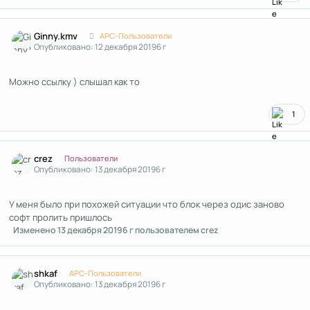
Author stats
Ginny.kmv
APC-Пользователи
Опубликовано:
12 декабря 2019
6 г
Можно ссылку ) слышал как то
1
Author stats
crez
Пользователи
Опубликовано:
13 декабря 2019
6 г
У меня было при похожей ситуации что блок через одис заново
софт пролить пришлось
Изменено
13 декабря 2019
6 г
пользователем crez
Author stats
shkaf
APC-Пользователи
Опубликовано:
13 декабря 2019
6 г