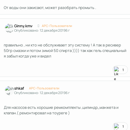
От воды они закисают, может разобрать промыть .
Author stats
Ginny.kmv
APC-Пользователи
Опубликовано:
12 декабря 2019
6 г
правильно , ни кто не обслуживает эту систему ! А так в ресивер
50гр смазки и потом зимой 50 спирта )))) так как гель специальный
я забыл когда уже и видел
1
Author stats
shkaf
APC-Пользователи
Опубликовано:
12 декабря 2019
6 г
Для насосов есть хорошие ремкомплекты ,цилиндр,,манжета и
клапан.( ремонтировал на тоуреге )
1