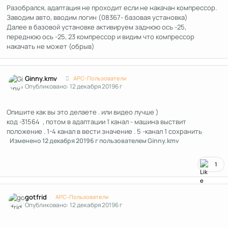
Разобрался, адаптация не проходит если не накачан компрессор.
Заводим авто, вводим логин (08367- базовая установка)
Далее в базовой установке активируем заднюю ось -25,
переднюю ось -25, 23 компрессор и видим что компрессор
накачать не может (обрыв)
Author stats
Ginny.kmv
APC-Пользователи
Опубликовано:
12 декабря 2019
6 г
Опишите как вы это делаете . или видео лучше )
код -31564 , потом в адаптации 1 канал - машина выствит
положение . 1-4 канал в вести значение . 5 -канал 1 сохранить
Изменено
12 декабря 2019
6 г
пользователем Ginny.kmv
1
Author stats
gotfrid
APC-Пользователи
Опубликовано:
12 декабря 2019
6 г