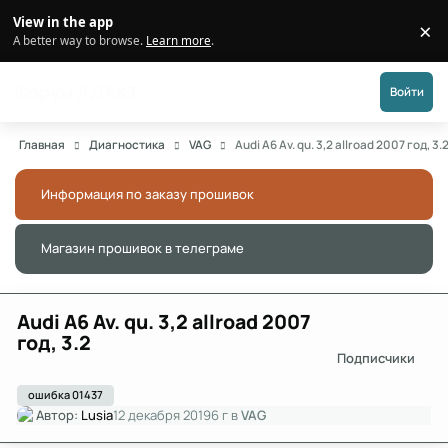
Перейти к публикации
View in the app
×
Di
A better way to browse.
Learn more
.
Форум АДАКТ
Войти
Главная
Диагностика
VAG
Audi A6 Av. qu. 3,2 allroad 2007 год, 3.
Информация по заказу прошивок
Скры
Магазин прошивок в телеграме
Скры
Audi A6 Av. qu. 3,2 allroad 2007
год, 3.2
Подписчики
ошибка 01437
Автор:
Lusia
12 декабря 2019
6 г
в
VAG