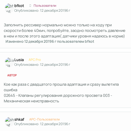
Author stats
bfkot
Пользователи
Опубликовано:
12 декабря 2019
6 г
Заполнить рессивер нормально можно только на ходу при
скорости более 40кмч, попробуйте, заодно посмотреть давление
в нем и после этого адаптация( датчики уровня надеюсь в норме)
Изменено
12 декабря 2019
6 г
пользователем bfkot
Author stats
Lusia
APC Pro
Опубликовано:
12 декабря 2019
6 г
АВТОР
Кое как раза с двадцатого прошла адаптация и сразу вылетила
ошибка
02645 - Клапаны регулирования дорожного просвета 003 -
Механическая неисправность
Author stats
shkaf
APC-Пользователи
Опубликовано:
12 декабря 2019
6 г