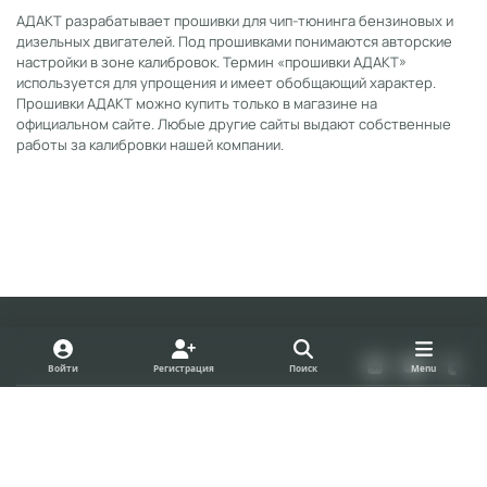
АДАКТ разрабатывает прошивки для чип-тюнинга бензиновых и
дизельных двигателей. Под прошивками понимаются авторские
настройки в зоне калибровок. Термин «прошивки АДАКТ»
используется для упрощения и имеет обобщающий характер.
Прошивки АДАКТ можно купить только в магазине на
официальном сайте. Любые другие сайты выдают собственные
работы за калибровки нашей компании.
Light Mode
Dark Mode
System Preference
v
y
t
Войти
Регистрация
Поиск
Menu
k
o
u
Политика конфиденциальности
Cookies
u
m
forum.adact.ru
Powered by
Invision Community
t
b
u
l