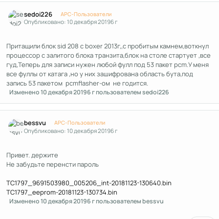
Author stats
sedoi226
APC-Пользователи
Опубликовано:
10 декабря 2019
6 г
Притащили блок sid 208 c boxer 2013г,,с пробитым камнем,воткнул
процессор с залитого блока транзита,блок на столе стартует ,все
гуд,Теперь для записи нужен любой фулл под 53 пакет pcm.У меня
все фуллы от катага ,но у них зашифрована область бута,под
запись 53 пакетом pcmflasher-ом не годится.
Изменено
10 декабря 2019
6 г
пользователем sedoi226
Author stats
bessvu
APC-Пользователи
Опубликовано:
10 декабря 2019
6 г
Привет. держите
Не забудьте перенсти пароль
TC1797_9691503980_005206_int-20181123-130640.bin
TC1797_eeprom-20181123-130734.bin
Изменено
10 декабря 2019
6 г
пользователем bessvu