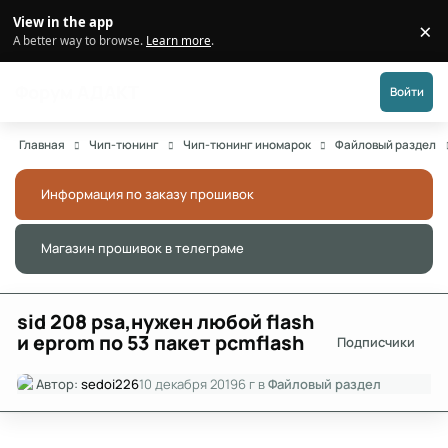
Перейти к публикации
View in the app
×
Di
A better way to browse.
Learn more
.
Форум АДАКТ
Войти
Главная
Чип-тюнинг
Чип-тюнинг иномарок
Файловый раздел
Информация по заказу прошивок
Скры
Магазин прошивок в телеграме
Скры
sid 208 psa,нужен любой flash
и eprom по 53 пакет pcmflash
Подписчики
Автор:
sedoi226
10 декабря 2019
6 г
в
Файловый раздел