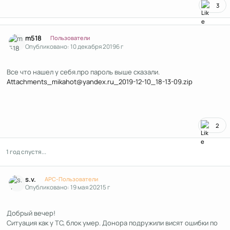
3
Author stats
m518
Пользователи
Опубликовано:
10 декабря 2019
6 г
Все что нашел у себя.про пароль выше сказали.
Attachments_mikahot@yandex.ru_2019-12-10_18-13-09.zip
2
1 год спустя...
Author stats
s.v.
APC-Пользователи
Опубликовано:
19 мая 2021
5 г
Добрый вечер!
Ситуация как у ТС, блок умер. Донора подружили висят ошибки по