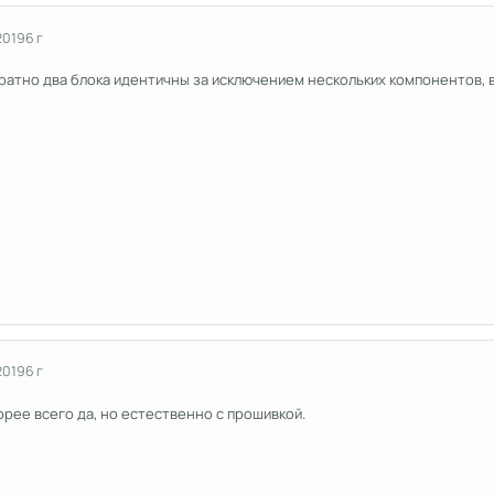
2019
6 г
ратно два блока идентичны за исключением нескольких компонентов, в
2019
6 г
корее всего да, но естественно с прошивкой.