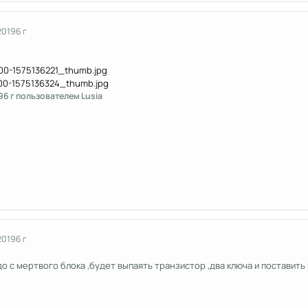
2019
6 г
9
6 г
пользователем Lusia
2019
6 г
о с мертвого блока ,будет выпаять транзистор ,два ключа и поставит