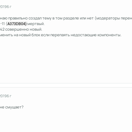
2019
6 г
знаю правильно создал тему в том разделе или нет (модераторы перен
-11 (
мертвый.
A
373
DB
04)
0-42 совершенно новый.
менить на новый блок если перепаять недостающие компоненты.
2019
6 г
 не смущает?