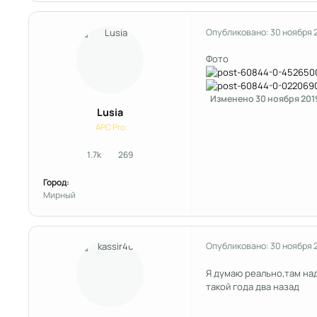
Опубликовано:
30 ноября 
Фото
Изменено
30 ноября 201
Lusia
APC Pro
1.7k
269
сообщения
Репутация
Город:
Мирный
Опубликовано:
30 ноября 
Я думаю реально,там над
такой года два назад