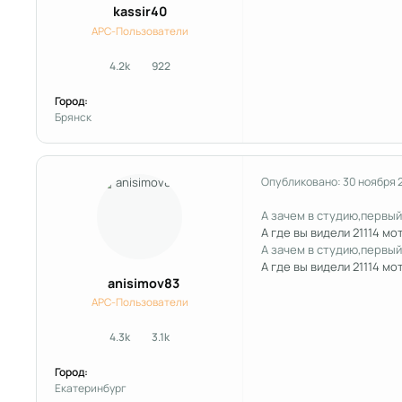
kassir40
APC-Пользователи
4.2k
922
сообщения
Репутация
Город:
Брянск
Опубликовано:
30 ноября 
А зачем в студию,первы
А где вы видели 21114 м
А зачем в студию,первы
А где вы видели 21114 м
anisimov83
APC-Пользователи
4.3k
3.1k
сообщения
Репутация
Город:
Екатеринбург