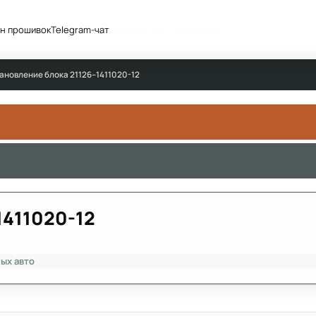
н прошивок
Telegram-чат
Сообщество
Активность
ановление блока 21126–1411020-12
1411020-12
ых авто