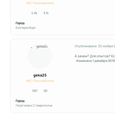
APC-Пользователи
4.3k
3.1k
сообщения
Репутация
Город:
Екатеринбург
Опубликовано:
30 ноября 
А зачем? Для опытов? Ес
Изменено
1 декабря 2019
geka25
APC-Пользователи
587
90
сообщения
Репутация
Город:
Георгиевск Ставрополье