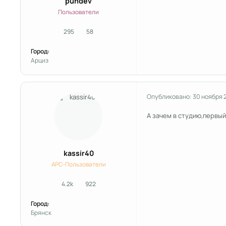
pundev
Пользователи
295
58
сообщения
Репутация
Город:
Арциз
Опубликовано:
30 ноября 
А зачем в студию,первы
kassir40
APC-Пользователи
4.2k
922
сообщения
Репутация
Город:
Брянск