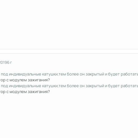
2019
6 г
й под индивидуальные катушки,тем более он закрытый и будет работат
отор с модулем зажигания?
й под индивидуальные катушки,тем более он закрытый и будет работат
отор с модулем зажигания?