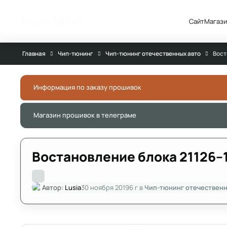
Перейти к публикации
Форум АДАКТ
Сайт
Магази
Главная
Чип-тюнинг
Чип-тюнинг отечественных авто
Вост
Информация по заказу прошивок
Магазин прошивок в телеграме
Востановление блока 21126–
Автор:
Lusia
30 ноября 2019
6 г
в
Чип-тюнинг отечественн