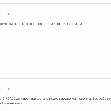
2019
6 г
осмотри сколько ключей на одном блоке и на другом
2019
6 г
 I317DA02 для шеснаря, допаяв недостающие компоненты. Все работает
 блок не купил.