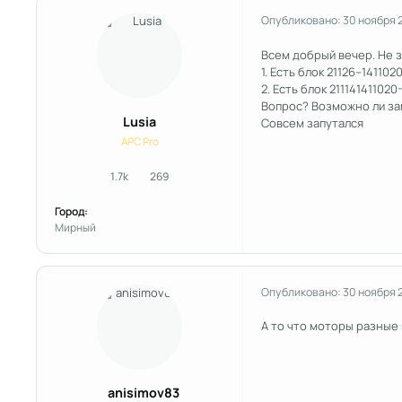
Опубликовано:
30 ноября 
Всем добрый вечер. Не 
1. Есть блок 21126–1411020
2. Есть блок 21114141102
Вопрос? Возможно ли за
Lusia
Совсем запутался
APC Pro
1.7k
269
сообщения
Репутация
Город:
Мирный
Опубликовано:
30 ноября 
А то что моторы разные
anisimov83