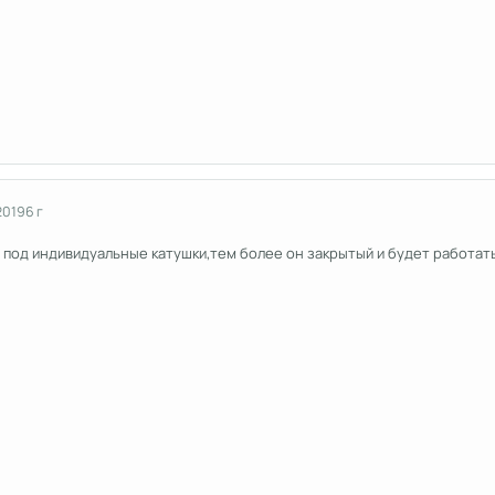
2019
6 г
й под индивидуальные катушки,тем более он закрытый и будет работат