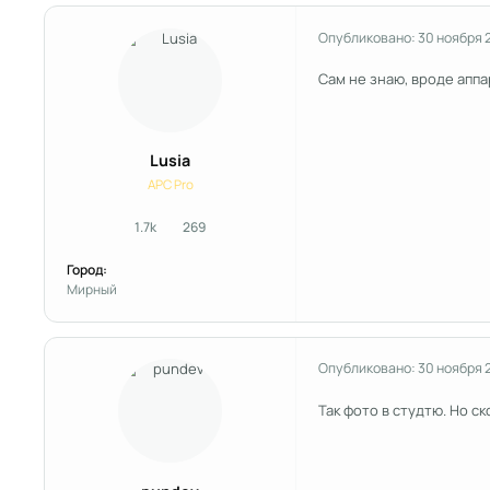
Опубликовано:
30 ноября 
Сам не знаю, вроде аппа
Lusia
APC Pro
1.7k
269
сообщения
Репутация
Город:
Мирный
Опубликовано:
30 ноября 
Так фото в студтю. Но с