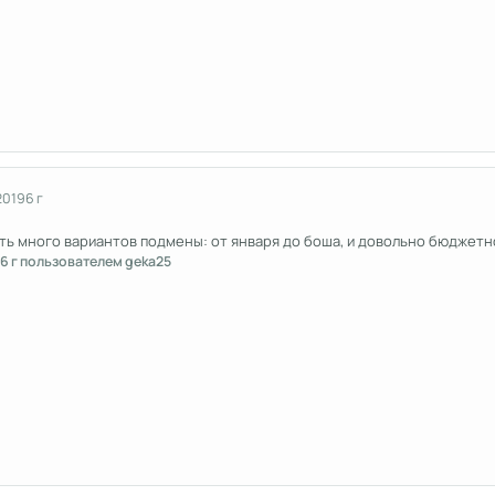
2019
6 г
ть много вариантов подмены: от января до боша, и довольно бюджетн
6 г
пользователем geka25