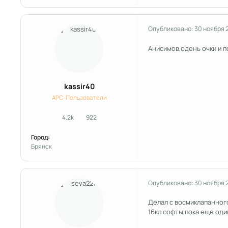
Опубликовано:
30 ноября 
Анисимов,одень очки и п
kassir40
APC-Пользователи
4.2k
922
сообщения
Репутация
Город:
Брянск
Опубликовано:
30 ноября 
Делал с восмиклапанного
16кл софты,пока еще один