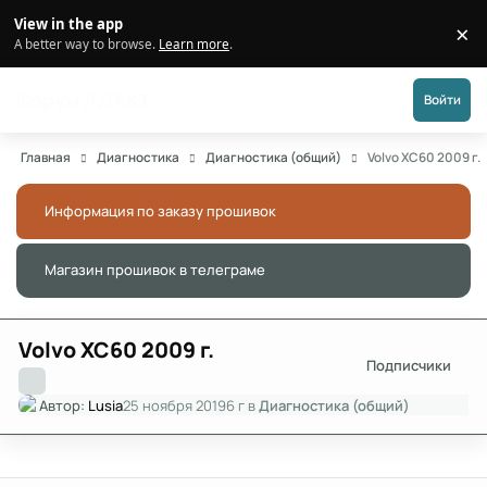
Перейти к публикации
View in the app
×
Di
A better way to browse.
Learn more
.
Форум АДАКТ
Войти
Главная
Диагностика
Диагностика (общий)
Volvo XC60 2009 г.
Информация по заказу прошивок
Скры
Магазин прошивок в телеграме
Скры
Volvo XC60 2009 г.
Подписчики
Автор:
Lusia
25 ноября 2019
6 г
в
Диагностика (общий)