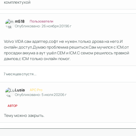
комплектухой
Author stats
m518
Пользователи
Опубликовано:
26 ноября 2019
6 г
Volvo VIDA сам адаптер,софт не нужен.только дрова на него.И
онлайн доступ.Думаю проблемма решиться.Сам мучился с ICM,от
просадки аккума а аут ушёл CEM и ICM.С семом решилось правкой
дампов,с ICM только онлайн помог.
7 месяцев спустя...
Author stats
Lusia
APC Pro
Опубликовано:
5 июля 2020
6 г
АВТОР
Тему можно закрыть.