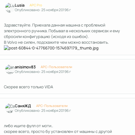
Author stats
Lusia
APC Pro
Опубликовано:
25 ноября 2019
6 г
Здравствуйте. Приехала данная машина с проблемой
электронного ручника. Побывал в нескольких сервисах и ему
сбросили конфигурацию (исходя из ошибок).
В Volvo не силен, подскажите чем можно восстановить.
Author stats
anisimov83
APC-Пользователи
Опубликовано:
25 ноября 2019
6 г
Скорее всего только VIDA
Author stats
СаняЖД
APC-Пользователи
Опубликовано:
25 ноября 2019
6 г
либо ищите фулл от моти..
скорее всего, просто бу установлен от машины с другой