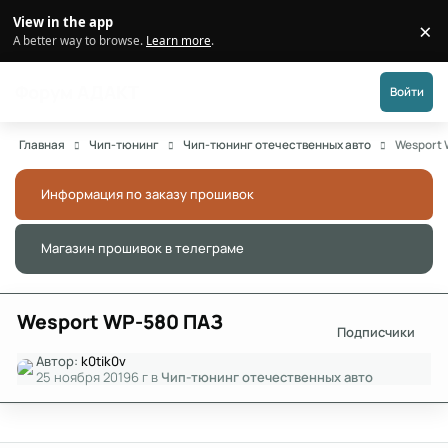
Перейти к публикации
View in the app
×
Di
A better way to browse.
Learn more
.
Форум АДАКТ
Войти
Главная
Чип-тюнинг
Чип-тюнинг отечественных авто
Wesport
Информация по заказу прошивок
Скры
Магазин прошивок в телеграме
Скры
Wesport WP-580 ПАЗ
Подписчики
Автор:
k0tik0v
25 ноября 2019
6 г
в
Чип-тюнинг отечественных авто