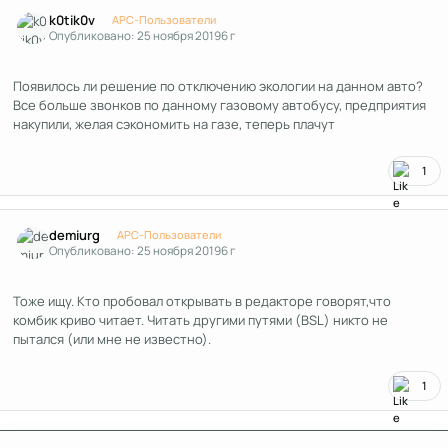
Author stats
k0tik0v
APC-Пользователи
Опубликовано:
25 ноября 2019
6 г
Появилось ли решение по отключению экологии на данном авто?
Все больше звонков по данному газовому автобусу, предприятия
накупили, желая сэкономить на газе, теперь плачут
1
Author stats
demiurg
APC-Пользователи
Опубликовано:
25 ноября 2019
6 г
Тоже ищу. Кто пробовал открывать в редакторе говорят,что
комбик криво читает. Читать другими путями (BSL) никто не
пытался (или мне не известно).
1