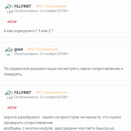
Author stats
FILLFIRST
APC-Пользователи
Опубликовано:
24 ноября 2019
6 г
АВТОР
А как определить? 3 или 2 ?
Author stats
gred
APC-Пользователи
Опубликовано:
24 ноября 2019
6 г
По сервисной документации посмотреть какое сопротивление и
померять.
Author stats
FILLFIRST
APC-Пользователи
Опубликовано:
24 ноября 2019
6 г
АВТОР
короче разобрался. нашёл на просторах интернета, что нужно
проверить сопротивление.
вообщем, с кнопок на руле два средних контакта (выход на