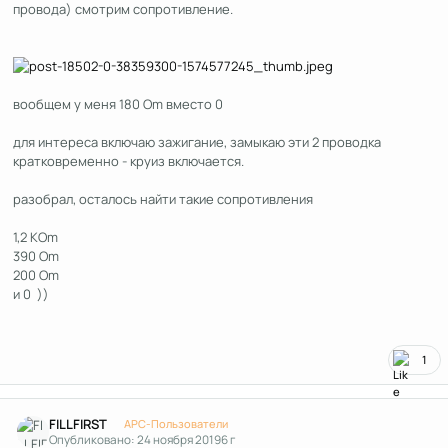
провода) смотрим сопротивление.
вообщем у меня 180 Om вместо 0
для интереса включаю зажигание, замыкаю эти 2 проводка
кратковременно - круиз включается.
разобрал, осталось найти такие сопротивления
1,2 КOm
390 Om
200 Om
и 0 ))
1
Author stats
FILLFIRST
APC-Пользователи
Опубликовано:
24 ноября 2019
6 г