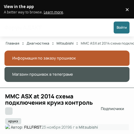
Перейти к публикации
View in the app
×
Di
A better way to browse.
Learn more
.
Форум АДАКТ
Войти
Главная
Диагностика
Mitsubishi
MMC ASX at 2014 схема подкл
Информация по заказу прошивок
Скры
Магазин прошивок в телеграме
Скры
MMC ASX at 2014 схема
подключения круиз контроль
Подписчики
круиз
Автор:
FILLFIRST
23 ноября 2019
6 г
в
Mitsubishi