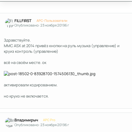
Author stats
FILLFIRST
APC-Пользователи
Опубликовано:
23 ноября 2019
6 г
Здравствуйте.
MMC ASX at 2014 привёз кнопки на руль музыка (управление) и
круиз контроль (управление)
всё на своём месте. ок
активировали кодированием.
но круиз не включается.
Author stats
Владимирыч
APC Pro
Опубликовано:
23 ноября 2019
6 г