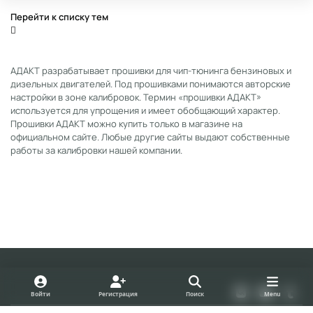
Перейти к списку тем
АДАКТ разрабатывает прошивки для чип-тюнинга бензиновых и
дизельных двигателей. Под прошивками понимаются авторские
настройки в зоне калибровок. Термин «прошивки АДАКТ»
используется для упрощения и имеет обобщающий характер.
Прошивки АДАКТ можно купить только в магазине на
официальном сайте. Любые другие сайты выдают собственные
работы за калибровки нашей компании.
Light Mode
Dark Mode
System Preference
v
y
t
Войти
Регистрация
Поиск
Menu
k
o
u