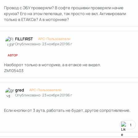
Провод с ЭБУ проверяли? В софте прошивки проверяли начие
круиза? Его на этом пепелаце, так просто не вкл. Активировали
только в ЕТАКСе? А в моторнике?
Author stats
FILLFIRST
APC-Пользователи
Опубликовано:
23 ноября 2019
6 г
АВТОР
Наоборот только в моторике, а в етаксе не видел.
ZM105403
Author stats
gred
APC-Пользователи
Опубликовано:
23 ноября 2019
6 г
Если кнопки от 3 аута, работать не будет, другое сопротивление.
1