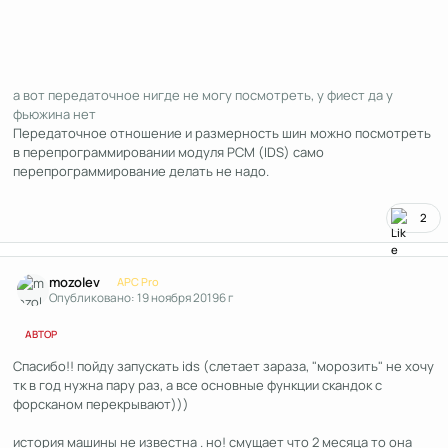
а вот передаточное нигде не могу посмотреть, у фиест да у
фьюжина нет
Передаточное отношение и размерность шин можно посмотреть
в перепрограммировании модуля РСМ (IDS) само
перепрограммирование делать не надо.
2
Author stats
mozolev
APC Pro
Опубликовано:
19 ноября 2019
6 г
АВТОР
Спасибо!! пойду запускать ids (слетает зараза, "морозить" не хочу
тк в год нужна пару раз, а все основные функции скандок с
форсканом перекрывают)))
история машины не известна . но! смущает что 2 месяца то она