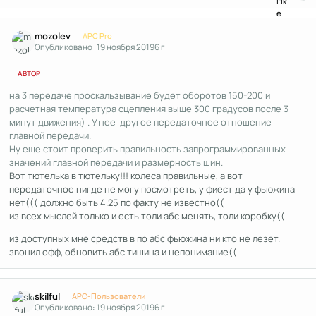
Author stats
mozolev
APC Pro
Опубликовано:
19 ноября 2019
6 г
АВТОР
на 3 передаче проскальзывание будет оборотов 150-200 и
расчетная температура сцепления выше 300 градусов после 3
минут движения) . У нее другое передаточное отношение
главной передачи.
Ну еще стоит проверить правильность запрограммированных
значений главной передачи и размерность шин.
Вот тютелька в тютельку!!! колеса правильные, а вот
передаточное нигде не могу посмотреть, у фиест да у фьюжина
нет((( должно быть 4.25 по факту не известно((
из всех мыслей только и есть толи абс менять, толи коробку((
из доступных мне средств в по абс фьюжина ни кто не лезет.
звонил офф, обновить абс тишина и непонимание((
Author stats
skilful
APC-Пользователи
Опубликовано:
19 ноября 2019
6 г