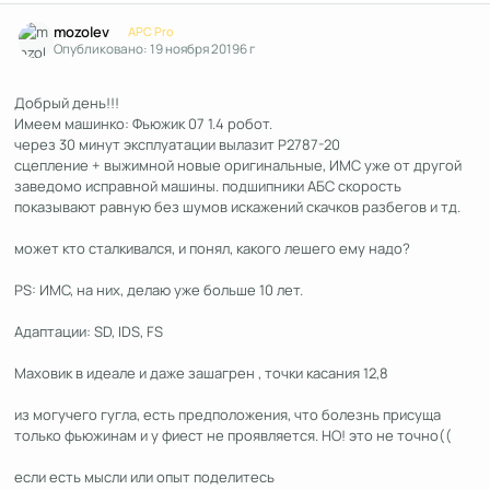
Author stats
mozolev
APC Pro
Опубликовано:
19 ноября 2019
6 г
Добрый день!!!
Имеем машинко: Фьюжик 07 1.4 робот.
через 30 минут эксплуатации вылазит P2787-20
сцепление + выжимной новые оригинальные, ИМС уже от другой
заведомо исправной машины. подшипники АБС скорость
показывают равную без шумов искажений скачков разбегов и тд.
может кто сталкивался, и понял, какого лешего ему надо?
PS: ИМС, на них, делаю уже больше 10 лет.
Адаптации: SD, IDS, FS
Маховик в идеале и даже зашагрен , точки касания 12,8
из могучего гугла, есть предположения, что болезнь присуща
только фьюжинам и у фиест не проявляется. НО! это не точно((
если есть мысли или опыт поделитесь