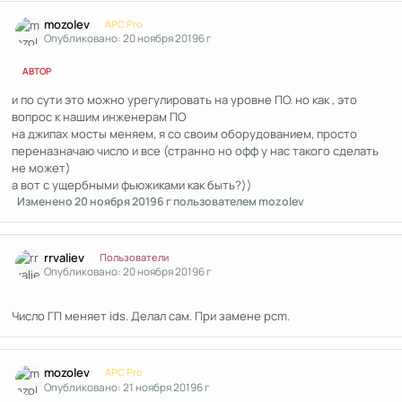
Author stats
mozolev
APC Pro
Опубликовано:
20 ноября 2019
6 г
АВТОР
и по сути это можно урегулировать на уровне ПО. но как , это
вопрос к нашим инженерам ПО
на джипах мосты меняем, я со своим оборудованием, просто
переназначаю число и все (странно но офф у нас такого сделать
не может)
а вот с ущербными фьюжиками как быть?))
Изменено
20 ноября 2019
6 г
пользователем mozolev
Author stats
rrvaliev
Пользователи
Опубликовано:
20 ноября 2019
6 г
Число ГП меняет ids. Делал сам. При замене pcm.
Author stats
mozolev
APC Pro
Опубликовано:
21 ноября 2019
6 г