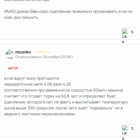
ИМХО думаю Вам надо сцепление правильно прокачивать а не на
скан док грешить
5
Author stats
mozolev
APC Pro
Опубликовано:
20 ноября 2019
6 г
АВТОР
если вдруг кому пригодится
передаточное мкпп 4.06 ркпп 4.25
соответственно при движении со скоростью 60км\ч машина
считает что отдает торку на 62,8. вот и определяет букс
сцепления, которого нет по факту и высчитывает температуру
диска выше 300 градусов. после чего едет "нормально" но в
аварии с жесткими переключениями
2