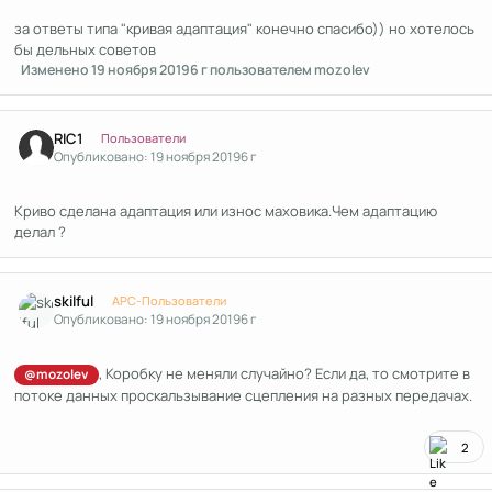
за ответы типа "кривая адаптация" конечно спасибо)) но хотелось
бы дельных советов
Изменено
19 ноября 2019
6 г
пользователем mozolev
Author stats
RIC1
Пользователи
Опубликовано:
19 ноября 2019
6 г
Криво сделана адаптация или износ маховика.Чем адаптацию
делал ?
Author stats
skilful
APC-Пользователи
Опубликовано:
19 ноября 2019
6 г
, Коробку не меняли случайно? Если да, то смотрите в
@mozolev
потоке данных проскальзывание сцепления на разных передачах.
2