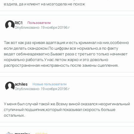
ездила, да и клиент на мозгодела не похож
Author stats
RIC1
Пользователи
Опубликовано:
19 ноября 2019
6 г
Так вот как раз кривая адаптация и есть криминал на них,особенно
если делать скандоком.По цифрам все нормально,а по факту
ведет себянеадекватно.Бывает раза с третьего только начинает
нормально работать.У нас летом жарко и это довольно
распространенная неисправность после замены сцепления.
Author stats
achiles
Новые пользователи
Опубликовано:
19 ноября 2019
6 г
У меня был случай такой же.Всему виной оказался неоригинальный
ступичный подшипник,который показывал скорость больше
остальных.
Author stats
mozolev
APC Pro