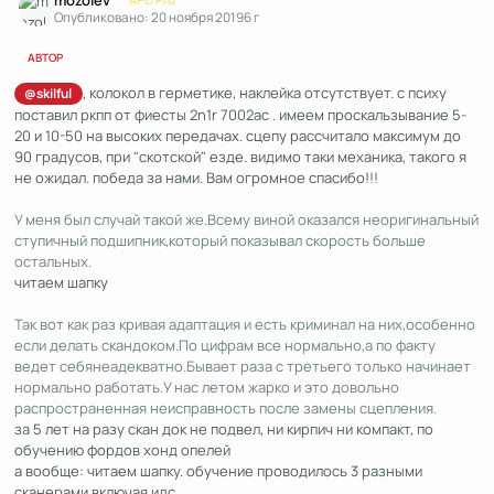
Опубликовано:
20 ноября 2019
6 г
АВТОР
, колокол в герметике, наклейка отсутствует. с психу
@skilful
поставил ркпп от фиесты 2n1r 7002ac . имеем проскальзывание 5-
20 и 10-50 на высоких передачах. сцепу рассчитало максимум до
90 градусов, при "скотской" езде. видимо таки механика, такого я
не ожидал. победа за нами. Вам огромное спасибо!!!
У меня был случай такой же.Всему виной оказался неоригинальный
ступичный подшипник,который показывал скорость больше
остальных.
читаем шапку
Так вот как раз кривая адаптация и есть криминал на них,особенно
если делать скандоком.По цифрам все нормально,а по факту
ведет себянеадекватно.Бывает раза с третьего только начинает
нормально работать.У нас летом жарко и это довольно
распространенная неисправность после замены сцепления.
за 5 лет на разу скан док не подвел, ни кирпич ни компакт, по
обучению фордов хонд опелей
а вообще: читаем шапку. обучение проводилось 3 разными
сканерами включая идс