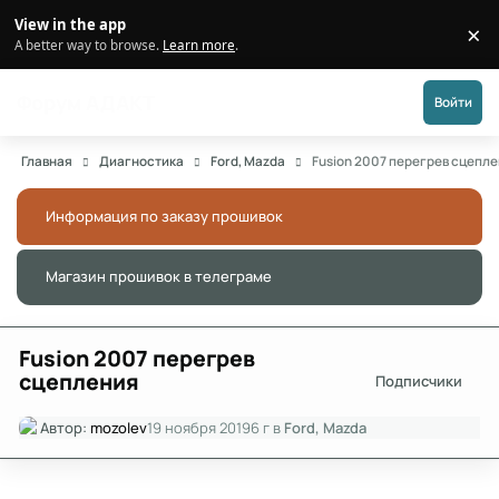
Перейти к публикации
View in the app
×
Di
A better way to browse.
Learn more
.
Форум АДАКТ
Войти
Главная
Диагностика
Ford, Mazda
Fusion 2007 перегрев сцепл
Информация по заказу прошивок
Скры
Магазин прошивок в телеграме
Скры
Fusion 2007 перегрев
сцепления
Подписчики
Автор:
mozolev
19 ноября 2019
6 г
в
Ford, Mazda