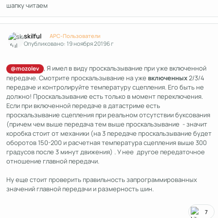
шапку читаем
Author stats
skilful
APC-Пользователи
Опубликовано:
19 ноября 2019
6 г
, Я имел в виду проскальзывание при уже включенной
@mozolev
передаче. Смотрите проскальзывание на уже
включенных
2/3/4
передаче и контролируйте температуру сцепления. Его быть не
должно! Проскальзывание есть только в момент переключения.
Если при включенной передаче в датастриме есть
проскальзывание сцепления при реальном отсутствии буксования
(причем чем выше передача тем выше проскальзывание - значит
коробка стоит от механики (на 3 передаче проскальзывание будет
оборотов 150-200 и расчетная температура сцепления выше 300
градусов после 3 минут движения) . У нее другое передаточное
отношение главной передачи.
Ну еще стоит проверить правильность запрограммированных
значений главной передачи и размерность шин.
7