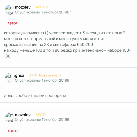
Author stats
mozolev
APC Pro
Опубликовано:
19 ноября 2019
6 г
АВТОР
история умалчивает((( человек владеет 3 месяца из которых 2
месяца полет нормальный и месяц уже у меня стоит.
проскальзывание на ХХ и светофорах 650-700
на ходу меньше 100 а то и 90 редко при интенсивном наборе 150-
180
Author stats
grisa
APC-Пользователи
Опубликовано:
19 ноября 2019
6 г
дело в роботе щетки проверили
Author stats
mozolev
APC Pro
Опубликовано:
19 ноября 2019
6 г
АВТОР