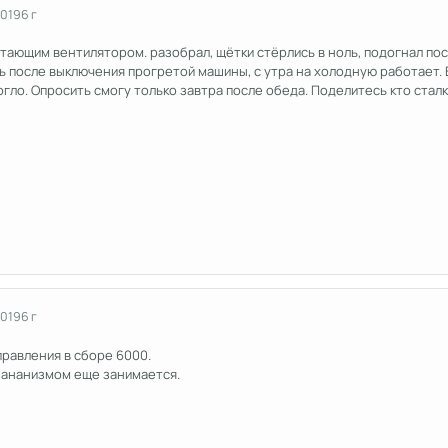
2019
6 г
ающим вентилятором. разобрал, щётки стёрлись в ноль, подогнал пос
ь после выключения прогретой машины, с утра на холодную работает. 
гло. Опросить смогу только завтра после обеда. Поделитесь кто стал
2019
6 г
правления в сборе 6000.
м ананизмом еще занимается.