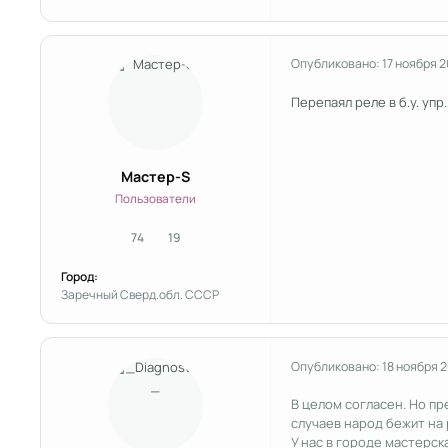
Опубликовано:
17 ноября 
Перепаял реле в б.у. уп
Мастер-S
Пользователи
74
19
сообщения
Репутация
Город:
Заречный Сверд.обл. СССР
Опубликовано:
18 ноября 
В целом согласен. Но п
случаев народ бежит на 
У нас в городе мастерск