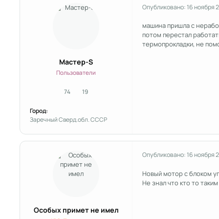
Опубликовано:
16 ноября 
машина пришла с неработ
потом перестал работат
термопрокладки, не помо
Мастер-S
Пользователи
74
19
сообщения
Репутация
Город:
Заречный Сверд.обл. СССР
Опубликовано:
16 ноября 
Новый мотор с блоком у
Не знал что кто то таки
Особых примет не имел