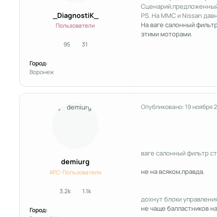
Сценарий,предложенный Т
_DiagnostiK_
PS. На ММС и Nissan дав
На ваге салонный фильтр
Пользователи
этими моторами.
95
31
сообщения
Репутация
Город:
Воронеж
Опубликовано:
19 ноября 
ваге салонный фильтр ст
demiurg
не на всяком,правда.
APC-Пользователи
3.2k
1.1k
сообщения
Репутация
дохнут блоки управлени
не чаще балластников на
Город: