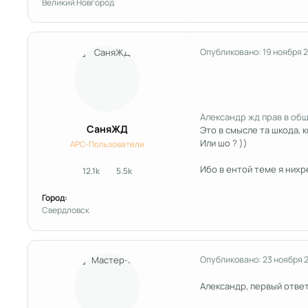
Великий Новгород
Опубликовано:
19 ноября 
Александр жд прав в об
СаняЖД
Это в смысле та шкода, 
Или шо ? ))
APC-Пользователи
Ибо в ентой теме я нихр
12.1k
5.5k
сообщения
Репутация
Город:
Свердловск
Опубликовано:
23 ноября 
Александр, первый ответ