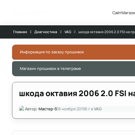
Перейти к публикации
Форум АДАКТ
Сайт
Магази
Главная
Диагностика
VAG
шкода октавия 2006 2.0 FSI на 
Информация по заказу прошивок
Магазин прошивок в телеграме
шкода октавия 2006 2.0 FSI 
Автор:
Мастер-S
16 ноября 2019
6 г
в
VAG