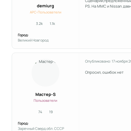
Сценарий,предложенный Т
demiurg
PS. На ММС и Nissan дав
APC-Пользователи
3.2k
1.1k
сообщения
Репутация
Город:
Великий Новгород
Опубликовано:
17 ноября 
Опросил, ошибок нет
Мастер-S
Пользователи
74
19
сообщения
Репутация
Город:
Заречный Сверд.обл. СССР