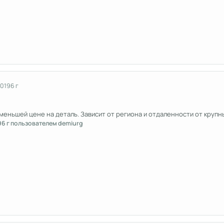
2019
6 г
меньшей цене на деталь. Зависит от региона и отдаленности от крупн
9
6 г
пользователем demiurg