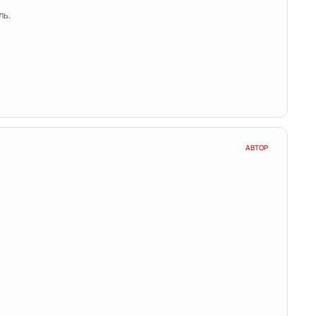
ль.
АВТОР