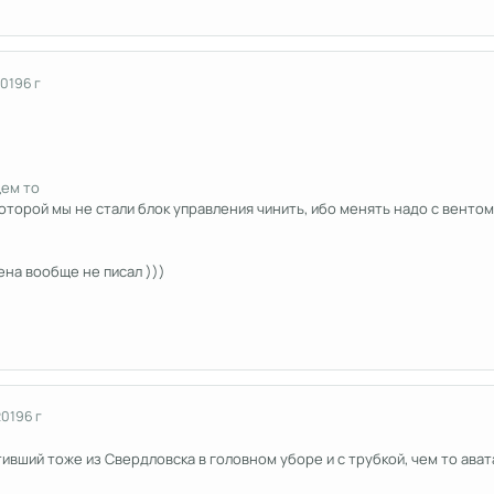
2019
6 г
щем то
которой мы не стали блок управления чинить, ибо менять надо с вентом
ена вообще не писал )))
2019
6 г
ивший тоже из Свердловска в головном уборе и с трубкой, чем то ават