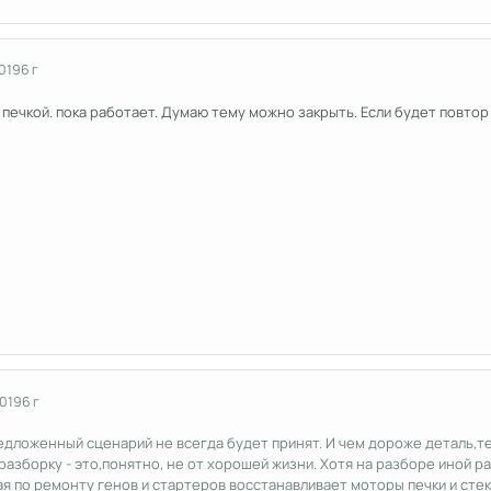
2019
6 г
р. печкой. пока работает. Думаю тему можно закрыть. Если будет повто
2019
6 г
редложенный сценарий не всегда будет принят. И чем дороже деталь,т
разборку - это,понятно, не от хорошей жизни. Хотя на разборе иной р
ая по ремонту генов и стартеров восстанавливает моторы печки и сте