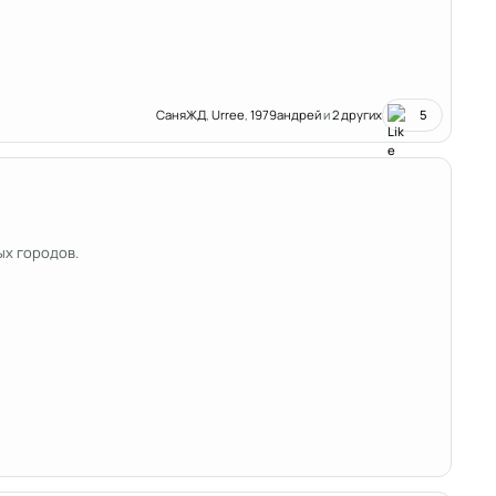
СаняЖД
,
Urree
,
1979андрей
и
2 других
5
ых городов.