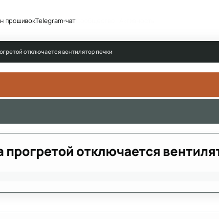
н прошивок
Telegram-чат
Сообщество
Активность
прогретой отключается вентилятор печки
на прогретой отключается вентиля