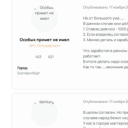
Опубликовано:
17 ноября 
Не от большого ума......
В данном случае мои де
1. Ставлю диагноз - 1000
2. Если владелец соглас
Особых примет не имел
3. Меняю деталь и зараб
APC-Пользователи
Что заработал в данном 
работает.
453
621
сообщения
Репутация
В итоге делать надо сно
Как то так......экономия
Город:
Екатеринбург
Опубликовано:
17 ноября 
В целом согласен. Но п
случаев народ бежит на 
У нас в городе мастерск