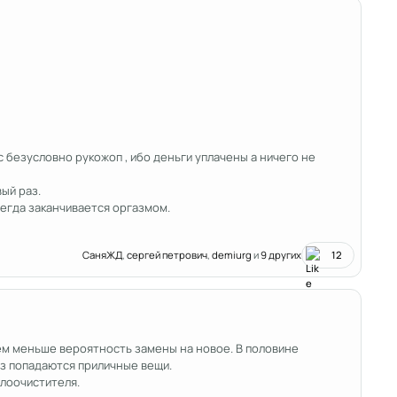
с безусловно рукожоп , ибо деньги уплачены а ничего не
вый раз.
всегда заканчивается оргазмом.
СаняЖД
,
сергей петрович
,
demiurg
и
9 других
12
ем меньше вероятность замены на новое. В половине
аз попадаются приличные вещи.
клоочистителя.