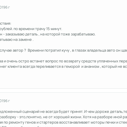
2019
6 г
йствия:
 рублей. по времени трачу 15 минут.
ен - заказываю деталь , на которой тоже зарабатываю.
атываю на замене .
случае автор ? Времени потратил кучу , в глазах владельца авто он ща
ва и очень остро встанет вопрос по возврату средств уплаченных пер
 денег клиента всегда переливается в геморой и ананизм , который не 
2019
6 г
редложенный сценарий не всегда будет принят. И чем дороже деталь,т
разборку - это,понятно, не от хорошей жизни. Хотя на разборе иной р
ая по ремонту генов и стартеров восстанавливает моторы печки и сте