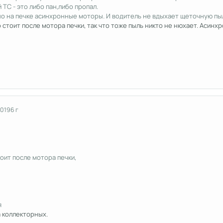
С - это либо пан,либо пропал.
но на печке асинхронные моторы. И водитель не вдыхает щеточную пы
 стоит после мотора печки, так что тоже пыль никто не нюхает. Асин
2019
6 г
оит после мотора печки,
я
 коллекторных.