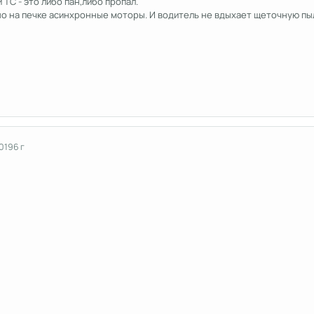
С - это либо пан,либо пропал.
но на печке асинхронные моторы. И водитель не вдыхает щеточную пы
2019
6 г