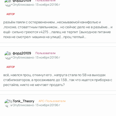
форд20109
Пользователи
Опубликовано:
13 ноября 2019
6 г
АВТОР
разъём паяли с остервенением...несмываемой канифолью и
,похоже, стоваттным паяльником... но сейчас дело не в разъёме... и
ещё- сильно греются v4275 ...палец не терпит (выходное питание
пока не смотрел- машина на улице)...проц теплый...
Author stats
форд20109
Пользователи
Опубликовано:
13 ноября 2019
6 г
АВТОР
всё, наелся проц, откинул его , напруга стала по 5В на выходах
стабилизаторов, а просаживало до 1.5В...так что ищется приборка с
рестайла, никто не мечтает продать?
Author stats
Tonk_Theory
APC-Пользователи
Опубликовано:
13 ноября 2019
6 г