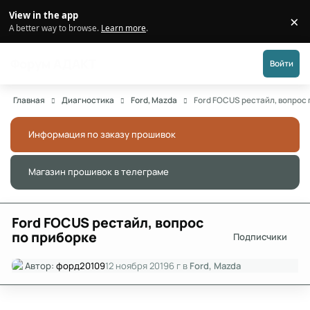
Перейти к публикации
View in the app
×
Di
A better way to browse.
Learn more
.
Форум АДАКТ
Войти
Главная
Диагностика
Ford, Mazda
Ford FOCUS рестайл, вопрос
Информация по заказу прошивок
Скры
Магазин прошивок в телеграме
Скры
Ford FOCUS рестайл, вопрос
по приборке
Подписчики
Автор:
форд20109
12 ноября 2019
6 г
в
Ford, Mazda