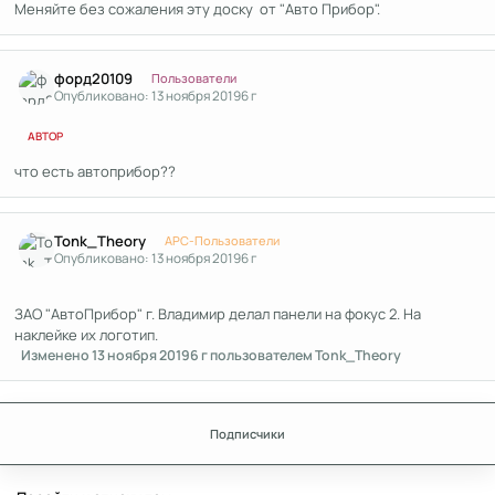
Меняйте без сожаления эту доску от "Авто Прибор".
Author stats
форд20109
Пользователи
Опубликовано:
13 ноября 2019
6 г
АВТОР
что есть автоприбор??
Author stats
Tonk_Theory
APC-Пользователи
Опубликовано:
13 ноября 2019
6 г
ЗАО "АвтоПрибор" г. Владимир делал панели на фокус 2. На
наклейке их логотип.
Изменено
13 ноября 2019
6 г
пользователем Tonk_Theory
Подписчики