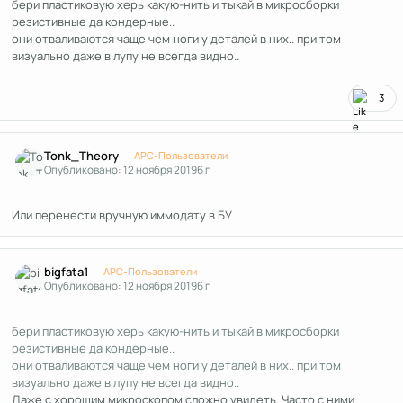
бери пластиковую херь какую-нить и тыкай в микросборки
резистивные да кондерные..
они отваливаются чаще чем ноги у деталей в них.. при том
визуально даже в лупу не всегда видно..
3
Author stats
Tonk_Theory
APC-Пользователи
Опубликовано:
12 ноября 2019
6 г
Или перенести вручную иммодату в БУ
Author stats
bigfata1
APC-Пользователи
Опубликовано:
12 ноября 2019
6 г
бери пластиковую херь какую-нить и тыкай в микросборки
резистивные да кондерные..
они отваливаются чаще чем ноги у деталей в них.. при том
визуально даже в лупу не всегда видно..
Даже с хорошим микроскопом сложно увидеть. Часто с ними