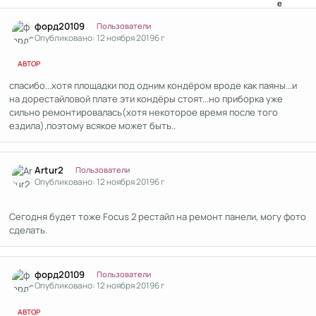
Author stats
форд20109
Пользователи
Опубликовано:
12 ноября 2019
6 г
АВТОР
спасибо...хотя площадки под одним кондёром вроде как паяны...и
на дорестайловой плате эти кондёры стоят...но приборка уже
сильно ремонтировалась(хотя некоторое время после того
ездила),поэтому всякое может быть..
Author stats
Artur2
Пользователи
Опубликовано:
12 ноября 2019
6 г
Сегодня будет тоже Focus 2 рестайл на ремонт панели, могу фото
сделать.
Author stats
форд20109
Пользователи
Опубликовано:
12 ноября 2019
6 г
АВТОР