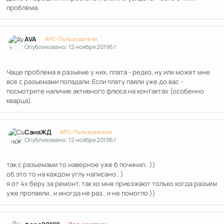
проблема.
Author stats
AVA
APC-Пользователи
Опубликовано:
12 ноября 2019
6 г
Чаще проблема в разъеме у них, плата - редко, ну или может мне
все с разъемами попадали. Если плату паяли уже до вас -
посмотрите наличие активного флюса на контактах (особенно
кварца).
Author stats
СаняЖД
APC-Пользователи
Опубликовано:
12 ноября 2019
6 г
так с разъемами то наверное уже б починил.. ))
об это то на каждом углу написано.. )
я от 4х беру за ремонт, так ко мне приезжают только когда разъем
уже пропаяли.. и иногда не раз.. и не помогло ))
Author stats