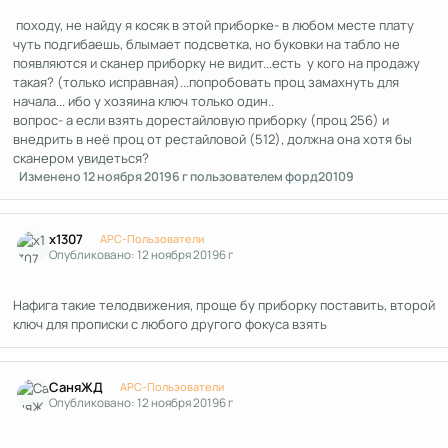
походу, не найду я косяк в этой приборке- в любом месте плату
чуть подгибаешь, блымает подсветка, но буковки на табло не
появляются и сканер приборку не видит...есть у кого на продажу
такая? (только исправная)...попробовать проц замахнуть для
начала... ибо у хозяина ключ только один..
вопрос- а если взять дорестайловую приборку (проц 256) и
внедрить в неё проц от рестайловой (512), должна она хотя бы
сканером увидеться?
Изменено
12 ноября 2019
6 г
пользователем форд20109
Author stats
x1307
APC-Пользователи
Опубликовано:
12 ноября 2019
6 г
Нафига такие телодвижения, проще бу приборку поставить, второй
ключ для прописки с любого другого фокуса взять
Author stats
СаняЖД
APC-Пользователи
Опубликовано:
12 ноября 2019
6 г