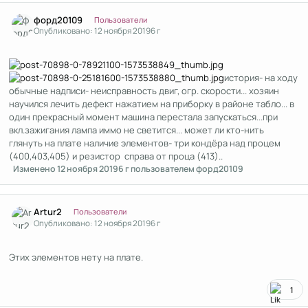
Author stats
форд20109
Пользователи
Опубликовано:
12 ноября 2019
6 г
история- на ходу
обычные надписи- неисправность двиг, огр. скорости... хозяин
научился лечить дефект нажатием на приборку в районе табло... в
один прекрасный момент машина перестала запускаться...при
вкл.зажигания лампа иммо не светится... может ли кто-нить
глянуть на плате наличие элементов- три кондёра над процем
(400,403,405) и резистор справа от проца (413)..
Изменено
12 ноября 2019
6 г
пользователем форд20109
Author stats
Artur2
Пользователи
Опубликовано:
12 ноября 2019
6 г
Этих элементов нету на плате.
1