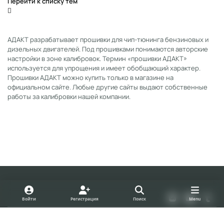
Перейти к списку тем
АДАКТ разрабатывает прошивки для чип-тюнинга бензиновых и
дизельных двигателей. Под прошивками понимаются авторские
настройки в зоне калибровок. Термин «прошивки АДАКТ»
используется для упрощения и имеет обобщающий характер.
Прошивки АДАКТ можно купить только в магазине на
официальном сайте. Любые другие сайты выдают собственные
работы за калибровки нашей компании.
Light Mode
Dark Mode
System Preference
v
y
t
Войти
Регистрация
Поиск
Menu
k
o
u
Политика конфиденциальности
Cookies
u
m