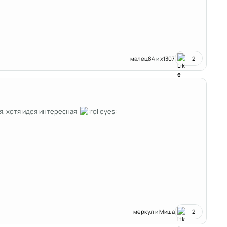
малец84
и
x1307
2
лся, хотя идея интересная
меркул
и
Миша
2