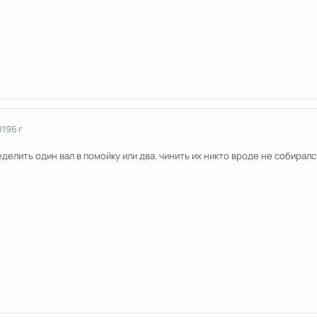
019
6 г
ределить один вал в помойку или два. чинить их никто вроде не собира