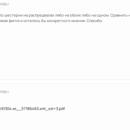
019
6 г
 шестерни на распредвалах либо на обоих либо на одном. Сравнить не
сякая фигня и хотелось бы конкретного мнения. Спасибо.
019
6 г
591304.wi__57186463.xml_xsl=3.pdf