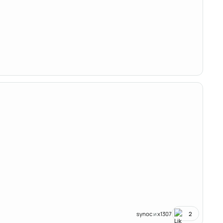
synoc
и
x1307
2