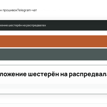
н прошивок
Telegram-чат
Сообщество
Активность
жение шестерён на распредвалах
оложение шестерён на распредвал