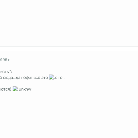
019
6 г
ристы":
зуб сюда...да пофиг всё это
аются)