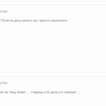
2019
6 г
 Если по делу ничего нет, просто помолчите.
2019
6 г
е-же тему апают ... , глядишь и по делу кто напишет ....