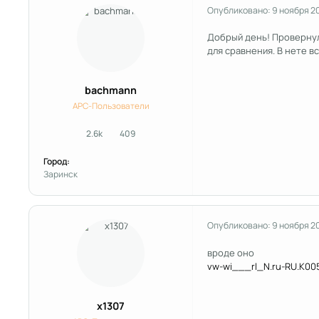
Опубликовано:
9 ноября 2
Добрый день! Провернуло
для сравнения. В нете в
bachmann
APC-Пользователи
2.6k
409
сообщения
Репутация
Город:
Заринск
Опубликовано:
9 ноября 2
вроде оно
vw-wi___rl_N.ru-RU.K00
x1307