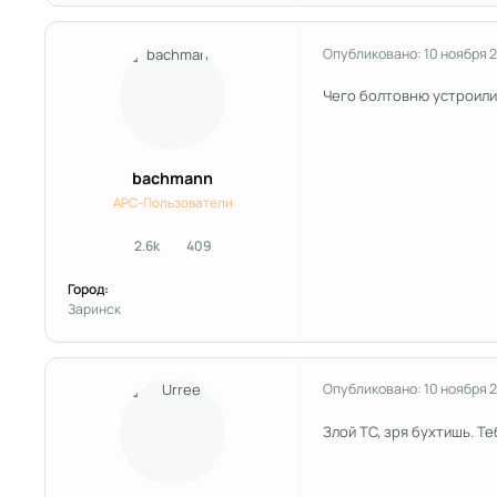
Опубликовано:
10 ноября 
Чего болтовню устроили?
bachmann
APC-Пользователи
2.6k
409
сообщения
Репутация
Город:
Заринск
Опубликовано:
10 ноября 
Злой ТС, зря бухтишь. Теб