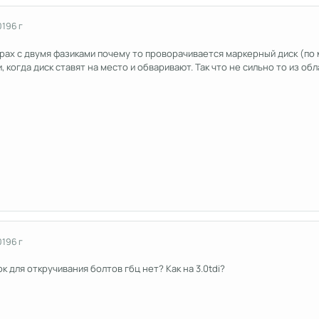
019
6 г
рах с двумя фазиками почему то проворачивается маркерный диск (по м
, когда диск ставят на место и обваривают. Так что не сильно то из об
019
6 г
к для откручивания болтов гбц нет? Как на 3.0tdi?