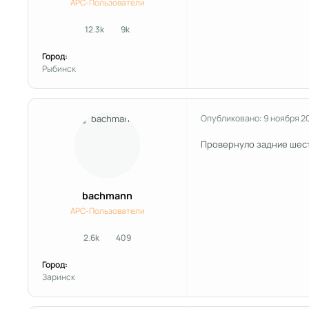
APC-Пользователи
12.3k
9k
сообщения
Репутация
Город:
Рыбинск
Опубликовано:
9 ноября 2
Провернуло задние шест
bachmann
APC-Пользователи
2.6k
409
сообщения
Репутация
Город:
Заринск