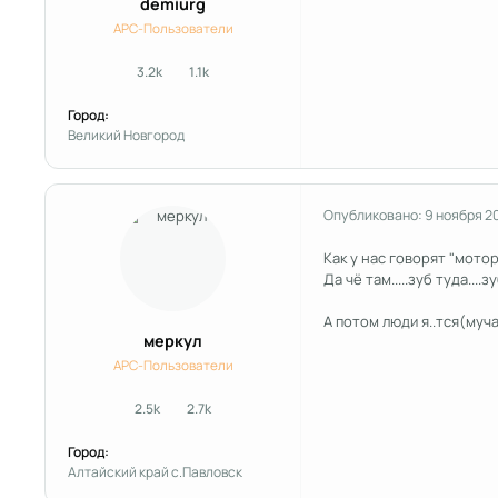
demiurg
APC-Пользователи
3.2k
1.1k
сообщения
Репутация
Город:
Великий Новгород
Опубликовано:
9 ноября 2
Как у нас говорят "мото
Да чё там.....зуб туда....
А потом люди я..тся(муч
меркул
APC-Пользователи
2.5k
2.7k
сообщения
Репутация
Город:
Алтайский край с.Павловск