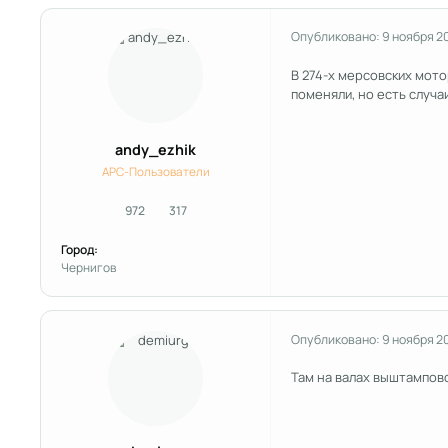
Опубликовано:
9 ноября 2
В 274-х мерсовских мото
поменяли, но есть случаи
andy_ezhik
APC-Пользователи
972
317
сообщения
Репутация
Город:
Чернигов
Опубликовано:
9 ноября 2
Там на валах выштампово