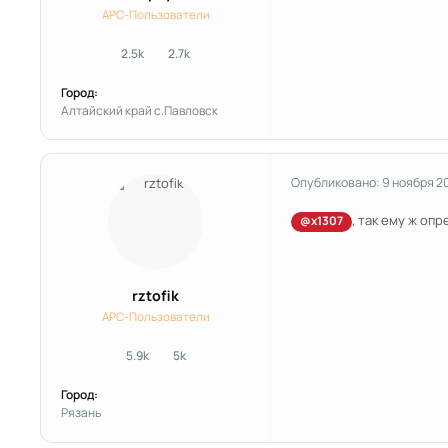
APC-Пользователи
2.5k
2.7k
сообщения
Репутация
Город:
Алтайский край с.Павловск
Опубликовано:
9 ноября 2
, так ему ж оп
@x1307
rztofik
APC-Пользователи
5.9k
5k
сообщения
Репутация
Город:
Рязань