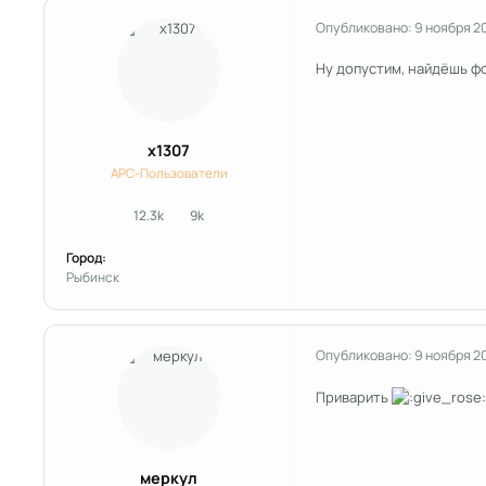
Опубликовано:
9 ноября 2
Ну допустим, найдёшь фо
x1307
APC-Пользователи
12.3k
9k
сообщения
Репутация
Город:
Рыбинск
Опубликовано:
9 ноября 2
Приварить
меркул