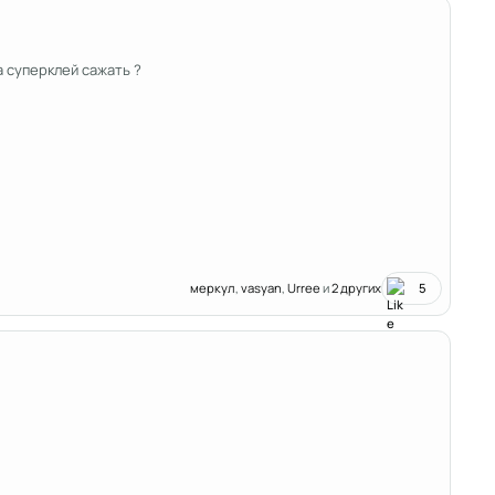
 суперклей сажать ?
меркул
,
vasyan
,
Urree
и
2 других
5