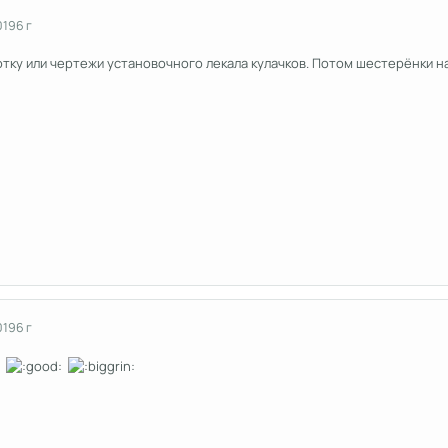
019
6 г
тку или чертежи установочного лекала кулачков. Потом шестерёнки на
019
6 г