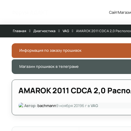
Перейти к публикации
Форум АДАКТ
Сайт
Магази
Главная
Диагностика
VAG
AMAROK 2011 CDCA 2,0 Располо
Информация по заказу прошивок
Магазин прошивок в телеграме
AMAROK 2011 CDCA 2,0 Расп
Автор:
bachmann
9 ноября 2019
6 г
в
VAG