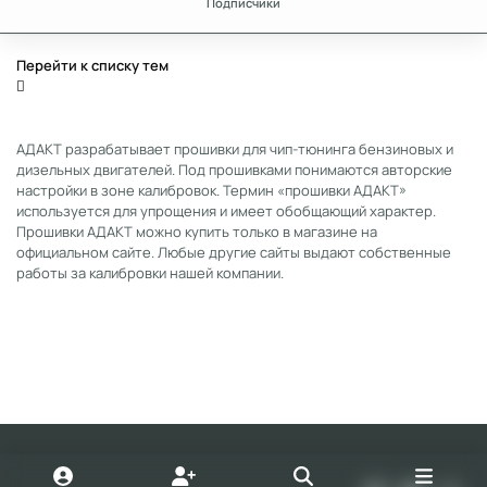
Подписчики
Перейти к списку тем
АДАКТ разрабатывает прошивки для чип-тюнинга бензиновых и
дизельных двигателей. Под прошивками понимаются авторские
настройки в зоне калибровок. Термин «прошивки АДАКТ»
используется для упрощения и имеет обобщающий характер.
Прошивки АДАКТ можно купить только в магазине на
официальном сайте. Любые другие сайты выдают собственные
работы за калибровки нашей компании.
Light Mode
Dark Mode
System Preference
v
y
t