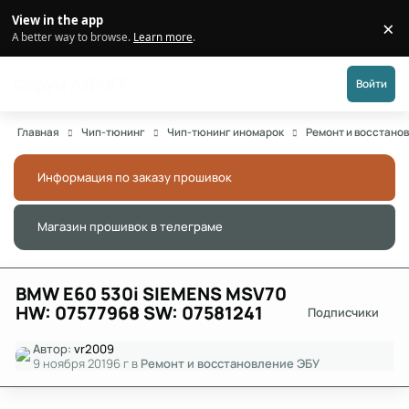
Перейти к публикации
View in the app
×
Di
A better way to browse.
Learn more
.
Форум АДАКТ
Войти
Главная
Чип-тюнинг
Чип-тюнинг иномарок
Ремонт и восстано
Информация по заказу прошивок
Скры
Магазин прошивок в телеграме
Скры
BMW E60 530i SIEMENS MSV70
HW: 07577968 SW: 07581241
Подписчики
Автор:
vr2009
9 ноября 2019
6 г
в
Ремонт и восстановление ЭБУ