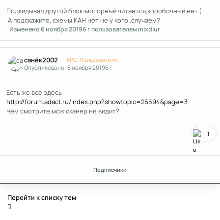
Подкидывал другой блок-моторный читается,коробочный нет.(
А подскажите, схемы КАН нет не у кого ,случаем?
Изменено
6 ноября 2019
6 г
пользователем mixdiur
Author stats
санёк2002
APC-Пользователи
Опубликовано:
6 ноября 2019
6 г
Есть же все здесь
http://forum.adact.ru/index.php?showtopic=26594&page=3
Чем смотрите,мож сканер не видит?
1
Подписчики
Перейти к списку тем