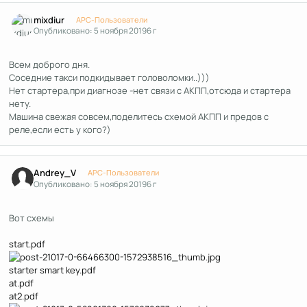
Author stats
mixdiur
APC-Пользователи
Опубликовано:
5 ноября 2019
6 г
Всем доброго дня.
Соседние такси подкидывает головоломки..)))
Нет стартера,при диагнозе -нет связи с АКПП,отсюда и стартера
нету.
Машина свежая совсем,поделитесь схемой АКПП и предов с
реле,если есть у кого?)
Author stats
Andrey_V
APC-Пользователи
Опубликовано:
5 ноября 2019
6 г
Вот схемы
start.pdf
starter smart key.pdf
at.pdf
at2.pdf