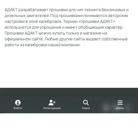
АДАКТ разрабатывает прошивки для чип-тюнинга бензиновых и
дизельных двигателей. Под прошивками понимаются авторские
настройки в зоне калибровок. Термин «прошивки АДАКТ»
используется для упрощения и имеет обобщающий характер.
Прошивки АДАКТ можно купить только в магазине на
официальном сайте. Любые другие сайты выдают собственные
работы за калибровки нашей компании.
Light Mode
Dark Mode
System Preference
v
y
t
Войти
Регистрация
Поиск
Menu
k
o
u
Политика конфиденциальности
Cookies
u
m
forum.adact.ru
Powered by
Invision Community
t
b
u
l