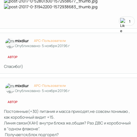
1
Author stats
mixdiur
APC-Пользователи
Опубликовано:
5 ноября 2019
6 г
АВТОР
Спасибо!)
Author stats
mixdiur
APC-Пользователи
Опубликовано:
5 ноября 2019
6 г
АВТОР
Постоянные(+30) питания и масса приходят,не совсем понимаю ,
как коробочный видит +15.
Линия связи(КАН) внутри блока же,общая? Раз ДВС и коробочный
в "одном флаконе".
Получается,блок подгорел?