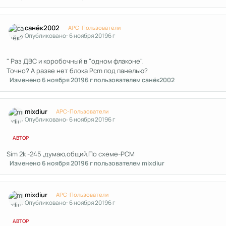
Author stats
санёк2002
APC-Пользователи
Опубликовано:
6 ноября 2019
6 г
" Раз ДВС и коробочный в "одном флаконе".
Точно? А разве нет блока Pcm под панелью?
Изменено
6 ноября 2019
6 г
пользователем санёк2002
Author stats
mixdiur
APC-Пользователи
Опубликовано:
6 ноября 2019
6 г
АВТОР
Sim 2k -245 ,думаю,общий.По схеме-PCM
Изменено
6 ноября 2019
6 г
пользователем mixdiur
Author stats
mixdiur
APC-Пользователи
Опубликовано:
6 ноября 2019
6 г
АВТОР