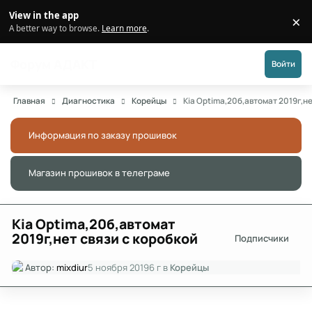
Перейти к публикации
View in the app
×
Di
A better way to browse.
Learn more
.
Форум АДАКТ
Войти
Главная
Диагностика
Корейцы
Kia Optima,20б,автомат 2019г,н
Информация по заказу прошивок
Скры
Магазин прошивок в телеграме
Скры
Kia Optima,20б,автомат
2019г,нет связи с коробкой
Подписчики
Автор:
mixdiur
5 ноября 2019
6 г
в
Корейцы