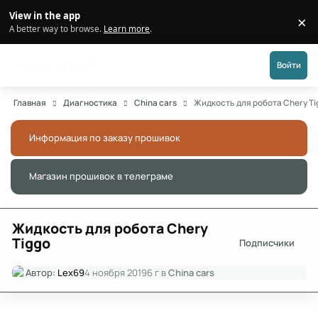
Перейти к публикации
View in the app
×
Di
A better way to browse.
Learn more
.
Форум АДАКТ
Войти
Главная
Диагностика
China cars
Жидкость для робота Chery Ti
Информация по заказу прошивок
Скры
Магазин прошивок в телеграме
Скры
Жидкость для робота Chery
Tiggo
Подписчики
Автор:
Lex69
4 ноября 2019
6 г
в
China cars