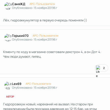
СаняЖД
APC-Пользователи
Опубликовано:
15 ноября 2019
6 г
Лёх, гидроаккумулятор в первую очередь поменяли ))
Author stats
Горький70
APC-Пользователи
Опубликовано:
15 ноября 2019
6 г
Клиенту по ходу в магазине советовали декстрон 4, а он Дот 4.
Чем люди думают, пипец.
2
Author stats
Lex69
APC-Пользователи
Опубликовано:
15 ноября 2019
6 г
АВТОР
Гидророаккум новый, нареканий не вызвал. На старом при
переключении была просадка давления до 12-15 бар, на этом