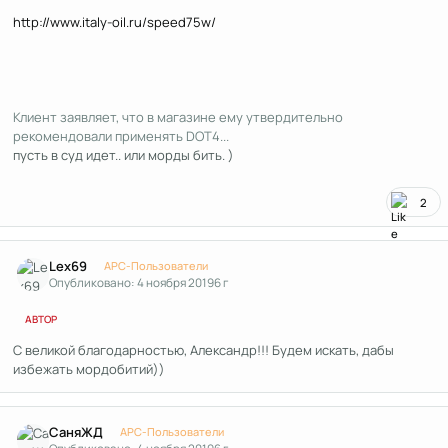
http://www.italy-oil.ru/speed75w/
Клиент заявляет, что в магазине ему утвердительно
рекомендовали применять DOT4...
пусть в суд идет.. или морды бить. )
2
Author stats
Lex69
APC-Пользователи
Опубликовано:
4 ноября 2019
6 г
АВТОР
С великой благодарностью, Александр!!! Будем искать, дабы
избежать мордобитий))
Author stats
СаняЖД
APC-Пользователи