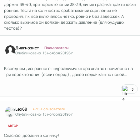
держит 39-40, при переключении 38-39, линия графика практически
ровная. Теста на количество срабатываний сцепления не
проводил, т.к. все включалось четко, ровно и без задержек. А
сколько выжимов он должен держать давление (для будущих
тестов)?
Author stats
Диагнозист
Пользователи
Опубликовано:
15 ноября 2019
6 г
В среднем , исправного гидроаккумулятора хватает примерно на
три переключения (если подряд) , далее подкачка и по новой...
3
Author stats
Lex69
APC-Пользователи
Опубликовано:
15 ноября 2019
6 г
АВТОР
Спасибо, добавил в копилку!