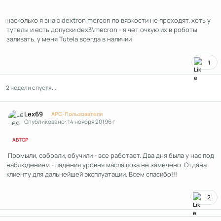
насколько я знаю dextron mercon по вязкости не проходят. хоть у
тутелы и есть допуски dex3\mecron - я чет очкую их в роботы
заливать. у меня Tutela всегда в наличии
1
2 недели спустя...
Author stats
Lex69
APC-Пользователи
Опубликовано:
14 ноября 2019
6 г
АВТОР
Промыли, собрали, обучили - все работает. Два дня была у нас под
наблюдением - падения уровня масла пока не замечено. Отдана
клиенту для дальнейшей эксплуатации. Всем спасибо!!!
2
Author stats