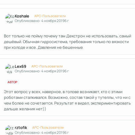
Author stats
Koshale
APC-Пользователи
Опубликовано:
4 ноября 2019
6 г
Вот только не пойму почему там Декстрон не использовать, самый
дешёвый. Обычная гидросистема, требования только по вязкости
при холоде и все. Давления не бешенные
Author stats
Lex69
APC-Пользователи
Опубликовано:
4 ноября 2019
6 г
АВТОР
Этот вопрос у всех, наверное, в голове возникает, кто с этими
роботами сталкивался. Возможно, состав такой у тутеллы, что ни с
чем более не сочетается. Результат я видел, экспериментировать
дальше желания нет))
Author stats
rztofik
APC-Пользователи
Опубликовано:
4 ноября 2019
6 г