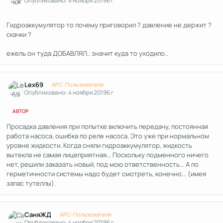
Опубликовано:
4 ноября 2019
6 г
Гидроаккумулятор то почему приговорил ? давление не держит ?
скачки ?
ежель он туда ДОБАВЛЯЛ.. значит куда то уходило..
Author stats
Lex69
APC-Пользователи
Опубликовано:
4 ноября 2019
6 г
АВТОР
Просадка давления при попытке включить передачу, постоянная
работа насоса, ошибка по реле насоса. Это уже при нормальном
уровне жидкости. Когда сняли гидроаккумулятор, жидкость
вытекла не самая лицеприятная... Поскольку подменного ничего
нет, решили заказать новый, под мою ответственность... А по
герметичности системы надо будет смотреть, конечно... (имея
запас тутеллы).
Author stats
СаняЖД
APC-Пользователи
Опубликовано:
4 ноября 2019
6 г