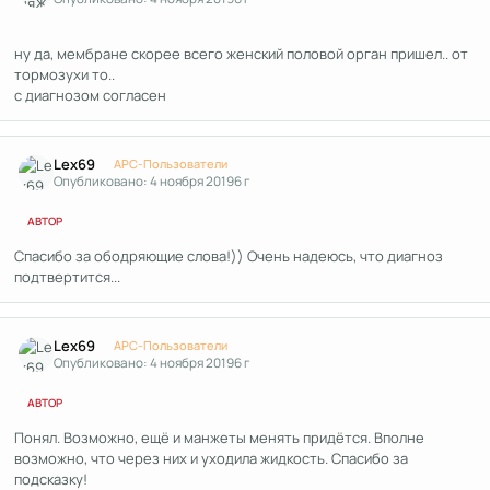
ну да, мембране скорее всего женский половой орган пришел.. от
тормозухи то..
с диагнозом согласен
Author stats
Lex69
APC-Пользователи
Опубликовано:
4 ноября 2019
6 г
АВТОР
Спасибо за ободряющие слова!)) Очень надеюсь, что диагноз
подтвертится...
Author stats
Lex69
APC-Пользователи
Опубликовано:
4 ноября 2019
6 г
АВТОР
Понял. Возможно, ещё и манжеты менять придётся. Вполне
возможно, что через них и уходила жидкость. Спасибо за
подсказку!