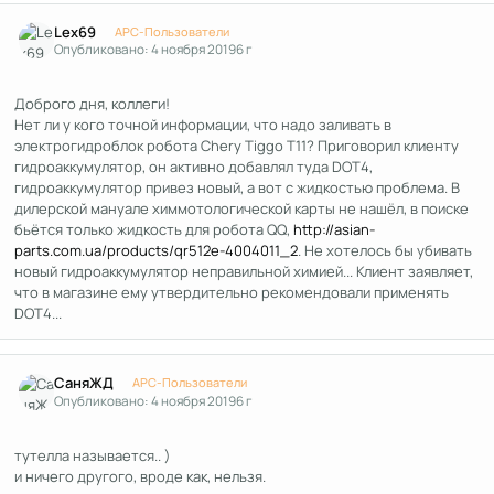
Author stats
Lex69
APC-Пользователи
Опубликовано:
4 ноября 2019
6 г
Доброго дня, коллеги!
Нет ли у кого точной информации, что надо заливать в
электрогидроблок робота Chery Tiggo T11? Приговорил клиенту
гидроаккумулятор, он активно добавлял туда DOT4,
гидроаккумулятор привез новый, а вот с жидкостью проблема. В
дилерской мануале химмотологической карты не нашёл, в поиске
бьётся только жидкость для робота QQ,
http://asian-
parts.com.ua/products/qr512e-4004011_2
. Не хотелось бы убивать
новый гидроаккумулятор неправильной химией... Клиент заявляет,
что в магазине ему утвердительно рекомендовали применять
DOT4...
Author stats
СаняЖД
APC-Пользователи
Опубликовано:
4 ноября 2019
6 г
тутелла называется.. )
и ничего другого, вроде как, нельзя.