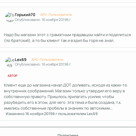
Author stats
Горький70
APC-Пользователи
Опубликовано:
16 ноября 2019
6 г
Надо бы магазин этот с граматным прадавцом найти и поделиться
(по братский), а то бы клиент так и ездил бы горя не знал.
Author stats
Lex69
APC-Пользователи
Опубликовано:
16 ноября 2019
6 г
АВТОР
Клиент еще до магазина начал ДОТ доливать, исходя из каких-то
внутренних соображений. Магазин только утвердил его веру в
собственную правоту. Пришлось прилагать усилия, чтобы
разубедить его в этом, для чего эта тема и была создана, т.к.
имелись собственные пробелы в знаниях по автохимии...
Изменено
16 ноября 2019
6 г
пользователем Lex69
Подписчики