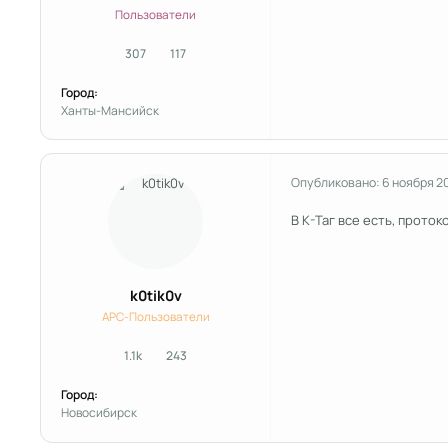
Пользователи
307
117
сообщения
Репутация
Город:
Ханты-Мансийск
Опубликовано:
6 ноября 2
В К-Таг все есть, прото
k0tik0v
APC-Пользователи
1.1k
243
сообщения
Репутация
Город:
Новосибирск