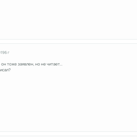
019
6 г
 он тоже заявлен, но не читает...
писал?