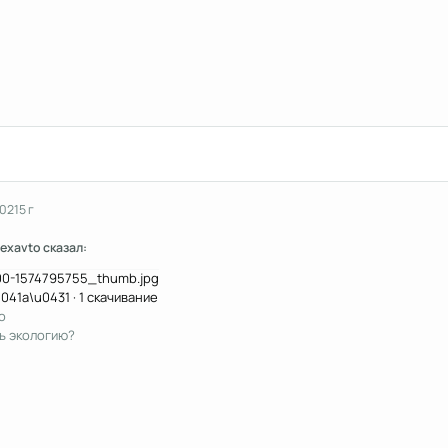
2021
5 г
lexavto сказал:
u041a\u0431
·
1 скачивание
to
ь экологию?