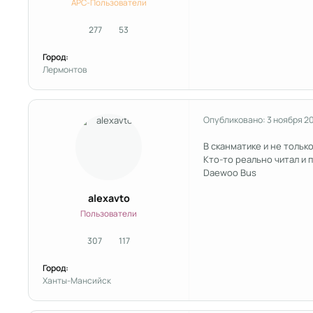
APC-Пользователи
277
53
сообщения
Репутация
Город:
Лермонтов
Опубликовано:
3 ноября 2
В сканматике и не только
Кто-то реально читал и 
Daewoo Bus
alexavto
Пользователи
307
117
сообщения
Репутация
Город:
Ханты-Мансийск