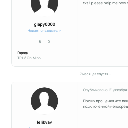
tks ! please help me how 
giapy0000
Новые пользователи
8
0
сообщения
Репутация
Город:
TP Hồ Chí Minh
7 месяцев спустя...
Опубликовано:
21 декабря
Прошу прощения что пиш
подключенной непосредс
lelikvav