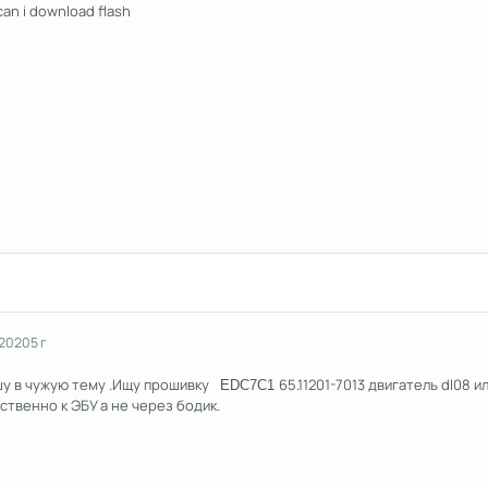
can i download flash
 2020
5 г
у в чужую тему .Ищу прошивку
65.11201-7013 двигатель dl08 и
EDC7C1
твенно к ЭБУ а не через бодик.