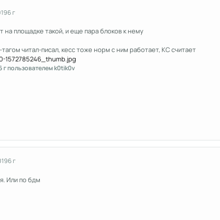
019
6 г
т на площадке такой, и еще пара блоков к нему
-тагом читал-писал, кесс тоже норм с ним работает, КС считает
6 г
пользователем k0tik0v
019
6 г
. Или по бдм