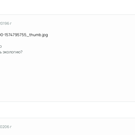
2019
6 г
to
ь экологию?
2020
6 г