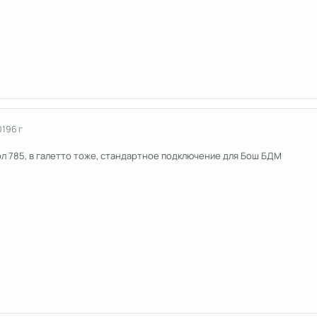
019
6 г
кол 785, в галетто тоже, стандартное подключение для Бош БДМ