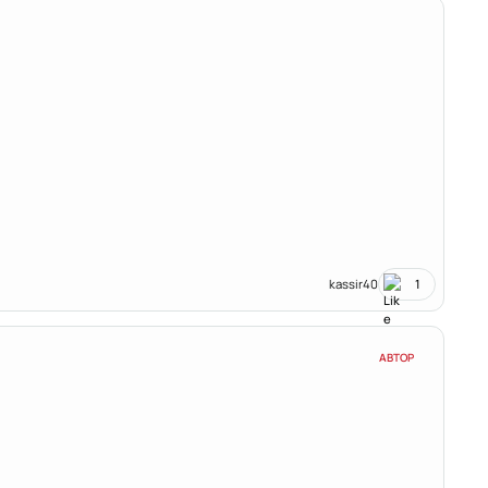
kassir40
1
АВТОР