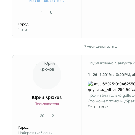
Новые пользователи
1
0
сообщения
Репутация
Город:
Чита
7 месяцев спустя...
Опубликовано:
5 августа 
26.11.2019 в 10:20 PM, a
деу сток_All.rar
250.94 \
Прочитали только gallet
Юрий Крюков
Кто может помочь убрат
Пользователи
Есть такое
20
2
сообщения
Репутация
Город:
Набережные Челны