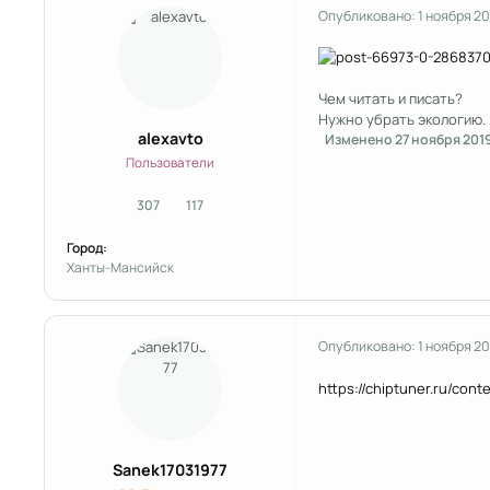
Опубликовано:
1 ноября 2
Чем читать и писать?
Нужно убрать экологию.
alexavto
Изменено
27 ноября 201
Пользователи
307
117
сообщения
Репутация
Город:
Ханты-Мансийск
Опубликовано:
1 ноября 2
https://chiptuner.ru/cont
Sanek17031977