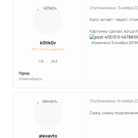
Опубликовано:
3 ноября 2
Кесс читает- пишет, стои
Картинку сделал, когда К
k0tik0v
Изменено
3 ноября 2019
APC-Пользователи
1.1k
243
сообщения
Репутация
Город:
Новосибирск
Опубликовано:
6 ноября 2
Скинь схему подключения
alexavto