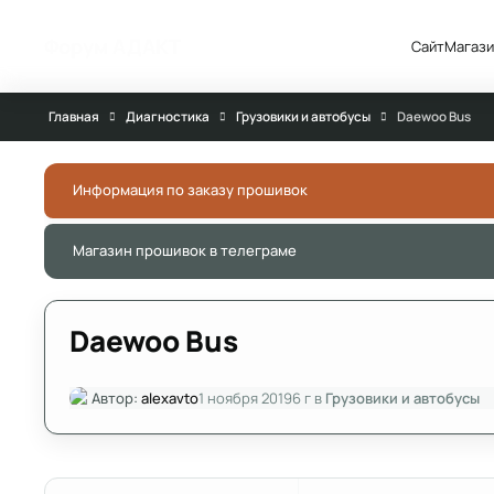
Перейти к публикации
Форум АДАКТ
Сайт
Магази
Главная
Диагностика
Грузовики и автобусы
Daewoo Bus
Информация по заказу прошивок
Магазин прошивок в телеграме
Daewoo Bus
Автор:
alexavto
1 ноября 2019
6 г
в
Грузовики и автобусы