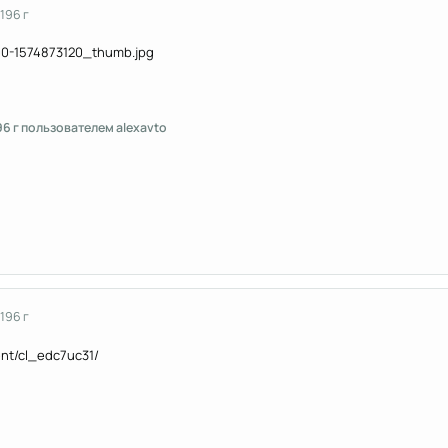
019
6 г
9
6 г
пользователем alexavto
019
6 г
ent/cl_edc7uc31/