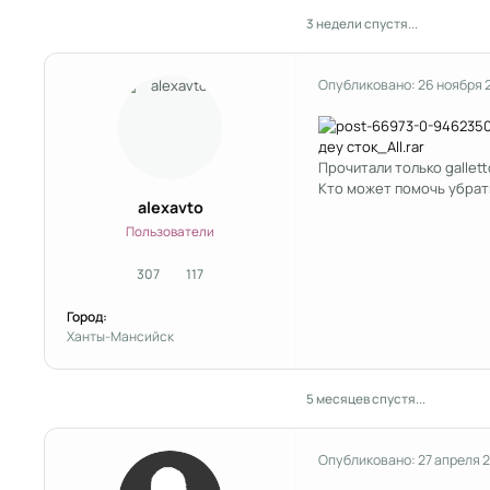
3 недели спустя...
Опубликовано:
26 ноября 
деу сток_All.rar
Прочитали только gallet
Кто может помочь убрат
alexavto
Пользователи
307
117
сообщения
Репутация
Город:
Ханты-Мансийск
5 месяцев спустя...
Опубликовано:
27 апреля 