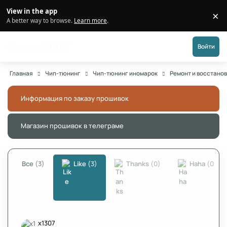
Перейти к публикации
View in the app
×
Di
A better way to browse.
Learn more
.
Форум АДАКТ
Войти
Главная
Чип-тюнинг
Чип-тюнинг иномарок
Ремонт и восстано
Информация по заказу прошивок
Скры
Магазин прошивок в телеграме
Скры
Все
(3)
Like
(3)
Thanks
(0)
Haha
(0)
x1307