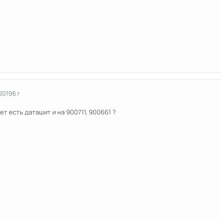
 2019
6 г
ет есть даташит и на 900711, 900661 ?