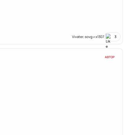
Vivater
,
sovg
и
x1307
3
АВТОР