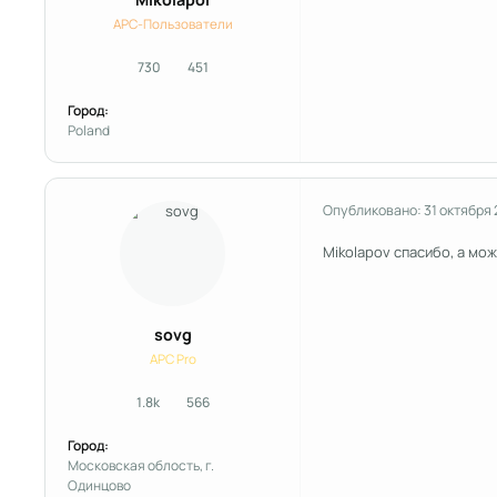
APC-Пользователи
730
451
сообщения
Репутация
Город:
Poland
Опубликовано:
31 октября
Mikolapov спасибо, а мож
sovg
APC Pro
1.8k
566
сообщения
Репутация
Город:
Московская облость, г.
Одинцово