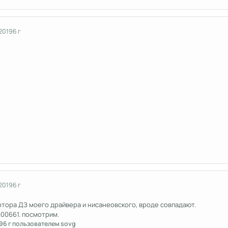
 2019
6 г
 2019
6 г
тора ДЗ моего драйвера и нисанеовского, вроде совпадают.
00661. посмотрим.
9
6 г
пользователем sovg