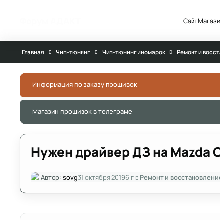
Перейти к публикации
Форум АДАКТ
Сайт
Магази
Главная
Чип-тюнинг
Чип-тюнинг иномарок
Ремонт и восс
Информация по заказу прошивок
Магазин прошивок в телеграме
Нужен драйвер ДЗ на Mazda 
Автор:
sovg
31 октября 2019
6 г
в
Ремонт и восстановлени