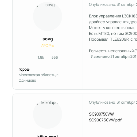
Опубликовано:
31 октября
Блок управления L3CK188
драйвер управления др
Может у кого есть опыт, 
Есть МТ80, но там SC900
sovg
Пробывал TLE6209R, с по
APC Pro
Если есть неисправный Э
Изменено
31 октября 201
1.8k
566
сообщения
Репутация
Город:
Московская облость, г.
Одинцово
Опубликовано:
31 октября
SC900750VW
SC900750VW.pdf
Mikolapol