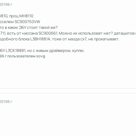
 2019
6 г
81G, проц MH8110
осселем SC900750VW
то в каких ЭБУ стоит такой же?
711, есть от ниссана SC900661. Можно их использоват-нет? даташитов 
добного блока L3BH1881A, тоже от мазда сх7, не прокатывает.
БУ L3CK18881, но с живым драйвером, куплю.
9
6 г
пользователем sovg
 2019
6 г