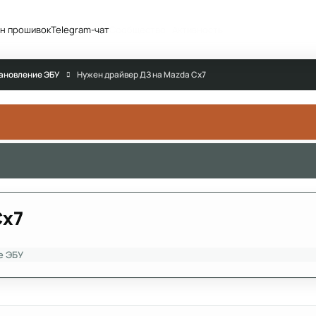
н прошивок
Telegram-чат
Сообщество
Активность
тановление ЭБУ
Нужен драйвер ДЗ на Mazda Cx7
Cx7
е ЭБУ