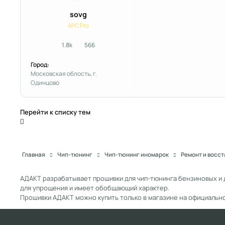
sovg
APC Pro
1.8k
566
сообщения
Репутация
Город:
Московская облость, г.
Одинцово
Перейти к списку тем
Главная
Чип-тюнинг
Чип-тюнинг иномарок
Ремонт и восс
АДАКТ разрабатывает прошивки для чип-тюнинга бензиновых и 
для упрощения и имеет обобщающий характер.
Прошивки АДАКТ можно купить только в магазине на официальн