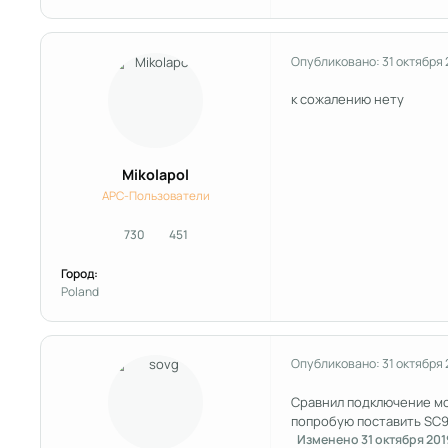
Опубликовано:
31 октября
к сожалению нету
Mikolapol
APC-Пользователи
730
451
сообщения
Репутация
Город:
Poland
Опубликовано:
31 октября
Сравнил подключение мо
попробую поставить SC9
Изменено
31 октября 201