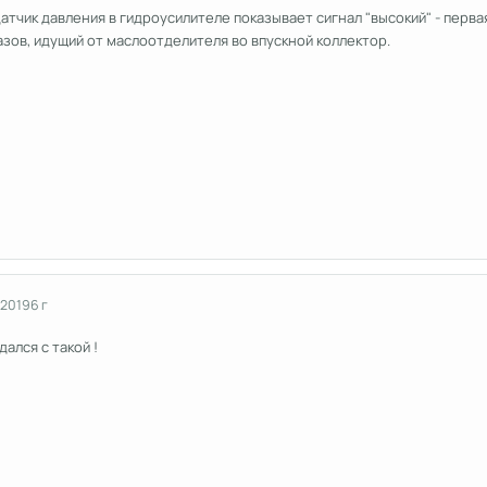
с датчик давления в гидроусилителе показывает сигнал "высокий" - пе
зов, идущий от маслоотделителя во впускной коллектор.
 2019
6 г
ался с такой !