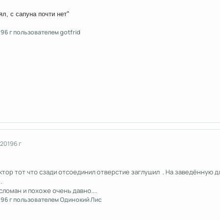
ял, с сапуна почти нет"
19
6 г
пользователем gotfrid
 2019
6 г
ктор тот что сзади отсоединил отверстие заглушил . На заведённую дли
о.
сломан и похоже очень давно....
19
6 г
пользователем Одинокий Лис