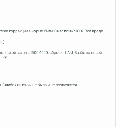
откие коррекции в норме были. Снял помыл КХХ. Всё вроде
ос)
олостой встал в 1500-1200, сбросил КАМ. Завёл по новой.
25.....
ка. Ошибок ни каких не было и не появляются.