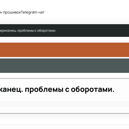
н прошивок
Telegram-чат
Сообщество
Активность
Американец. проблемы с оборотами.
иканец. проблемы с оборотами.