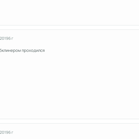
 2019
6 г
бклинером проходился
 2019
6 г