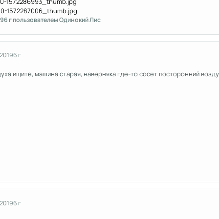
19
6 г
пользователем Одинокий Лис
 2019
6 г
ха ищите, машина старая, наверняка где-то сосет посторонний возду
 2019
6 г