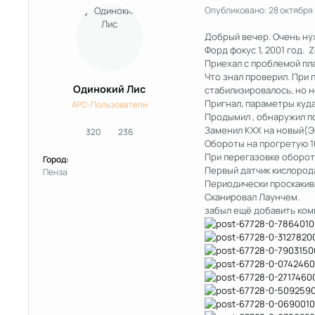
Опубликовано:
28 октября
Добрый вечер. Очень нуж
Форд фокус 1, 2001 год. Z
Приехал с проблемой пл
Что знал проверил. При 
Одинокий Лис
стабилизировалось, но н
Пригнал, параметры куда
APC-Пользователи
Продымил , обнаружил по
Заменил КХХ на новый(ЭР
320
236
сообщения
Репутация
Обороты на прогретую 105
При перегазовке обороты 
Город:
Первый датчик кислорода
Пенза
Периодически проскакива
Сканировал Лаунчем.
забыл ещё добавить компр