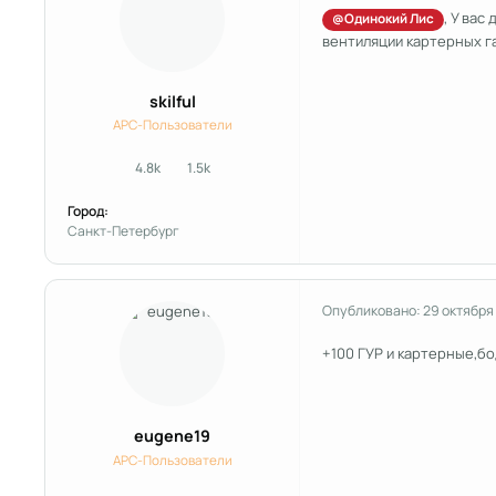
, У ва
@Одинокий Лис
вентиляции картерных га
skilful
APC-Пользователи
4.8k
1.5k
сообщения
Репутация
Город:
Санкт-Петербург
Опубликовано:
29 октября
+100 ГУР и картерные,бод
eugene19
APC-Пользователи