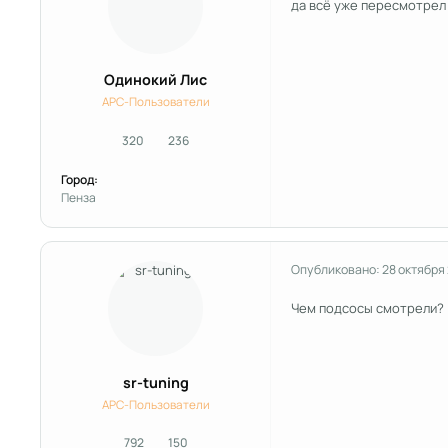
да всё уже пересмотрел т
Одинокий Лис
APC-Пользователи
320
236
сообщения
Репутация
Город:
Пенза
Опубликовано:
28 октября
Чем подсосы смотрели?
sr-tuning
APC-Пользователи
792
150
сообщения
Репутация