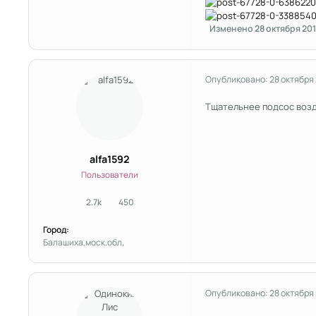
Изменено
28 октября 20
Опубликовано:
28 октября
Тщательнее подсос возду
alfa1592
Пользователи
2.7k
450
сообщения
Репутация
Город:
Балашиха,моск.обл.
Опубликовано:
28 октября