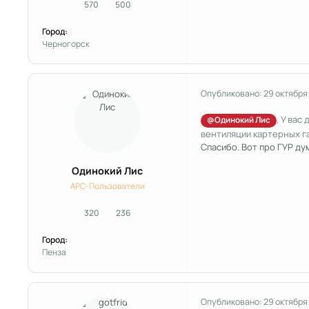
570
500
сообщения
Репутация
Город:
Черногорск
Опубликовано:
29 октября
, У ва
@Одинокий Лис
вентиляции картерных га
Спасибо. Вот про ГУР ду
Одинокий Лис
APC-Пользователи
320
236
сообщения
Репутация
Город:
Пенза
Опубликовано:
29 октября