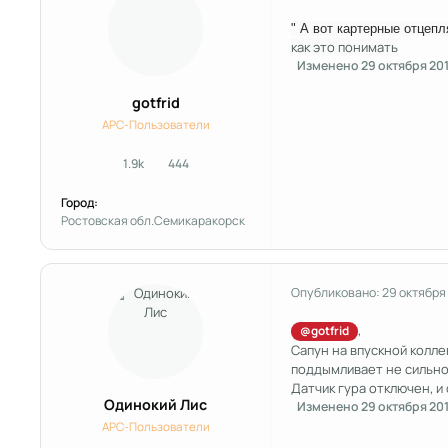
" А вот картерные отцепл
как это понимать
Изменено
29 октября 20
gotfrid
APC-Пользователи
1.9k
444
сообщения
Репутация
Город:
Ростовская обл.Семикаракорск
Опубликовано:
29 октября
,
@gotfrid
Сапун на впускной колле
поддымливает не сильн
Датчик гура отключен, и 
Одинокий Лис
Изменено
29 октября 20
APC-Пользователи