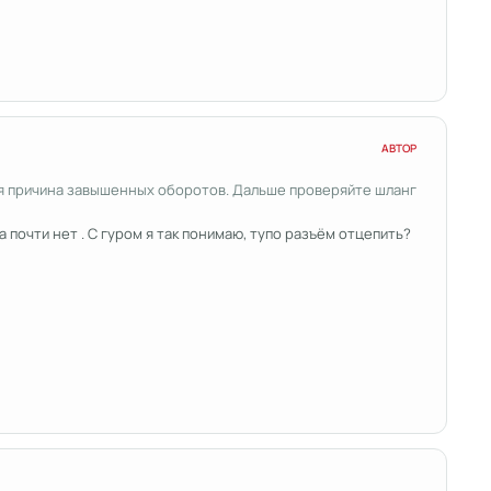
АВТОР
рвая причина завышенных оборотов. Дальше проверяйте шланг
 почти нет . С гуром я так понимаю, тупо разъём отцепить?