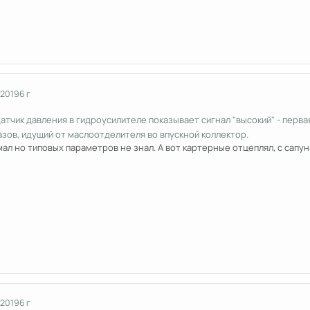
 2019
6 г
с датчик давления в гидроусилителе показывает сигнал "высокий" - пе
зов, идущий от маслоотделителя во впускной коллектор.
мал но типовых параметров не знал. А вот картерные отцеплял, с сапуна
 2019
6 г