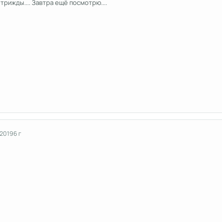
рижды.... Завтра ещё посмотрю....
 2019
6 г