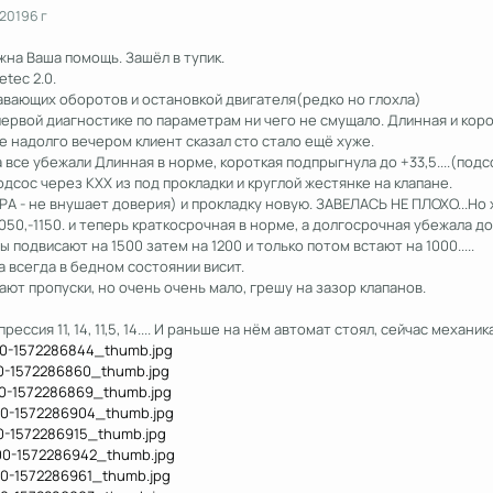
 2019
6 г
на Ваша помощь. Зашёл в тупик.
etec 2.0.
авающих оборотов и остановкой двигателя(редко но глохла)
первой диагностике по параметрам ни чего не смущало. Длинная и кор
е надолго вечером клиент сказал сто стало ещё хуже.
 все убежали Длинная в норме, короткая подпрыгнула до +33,5....(подс
дсос через КХХ из под прокладки и круглой жестянке на клапане.
А - не внушает доверия) и прокладку новую. ЗАВЕЛАСЬ НЕ ПЛОХО...Но х
0,-1150. и теперь краткосрочная в норме, а долгосрочная убежала до +
подвисают на 1500 затем на 1200 и только потом встают на 1000.....
 всегда в бедном состоянии висит.
ют пропуски, но очень очень мало, грешу на зазор клапанов.
ессия 11, 14, 11,5, 14.... И раньше на нём автомат стоял, сейчас механи