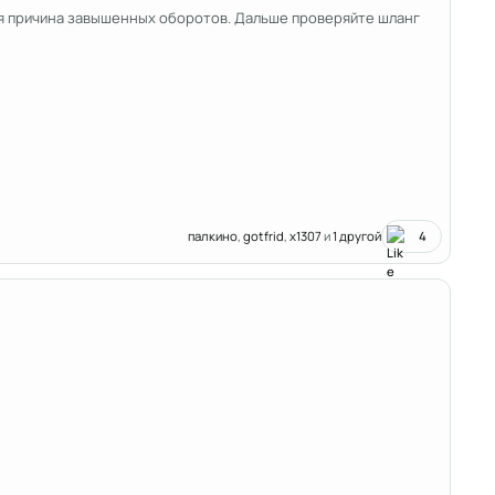
рвая причина завышенных оборотов. Дальше проверяйте шланг
палкино
,
gotfrid
,
x1307
и
1 другой
4