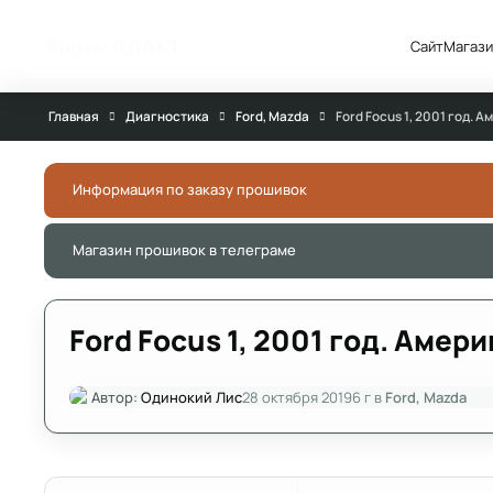
Перейти к публикации
Форум АДАКТ
Сайт
Магази
Главная
Диагностика
Ford, Mazda
Ford Focus 1, 2001 год. 
Информация по заказу прошивок
Магазин прошивок в телеграме
Ford Focus 1, 2001 год. Амер
Автор:
Одинокий Лис
28 октября 2019
6 г
в
Ford, Mazda