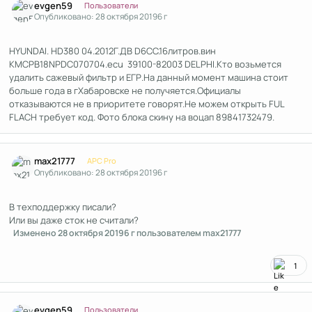
evgen59
Пользователи
Опубликовано:
28 октября 2019
6 г
HYUNDAI. HD380 04.2012Г.ДВ D6CC.16литров.вин
KMCPB18NPDC070704.ecu 39100-82003 DELPHI.Кто возьмется
удалить сажевый фильтр и ЕГР.На данный момент машина стоит
больше года в гХабаровске не получяется.Официалы
отказываются не в приоритете говорят.Не можем открыть FUL
FLACH требует код. Фото блока скину на воцап 89841732479.
Author stats
max21777
APC Pro
Опубликовано:
28 октября 2019
6 г
В техподдержку писали?
Или вы даже сток не считали?
Изменено
28 октября 2019
6 г
пользователем max21777
1
Author stats
evgen59
Пользователи