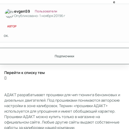
Author stats
evgen59
Пользователи
Опубликовано:
1 ноября 2019
6 г
АВТОР
ок.
Подписчики
Перейти к списку тем
АДАКТ разрабатывает прошивки для чип-тюнинга бензиновых и
дизельных двигателей. Под прошивками понимаются авторские
настройки в зоне калибровок. Термин «прошивки АДАКТ»
используется для упрощения и имеет обобщающий характер.
Прошивки АДАКТ можно купить только в магазине на
официальном сайте. Любые другие сайты выдают собственные
работы за калибровки нашей компании.