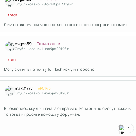
Опубликовано:
28 октября 2019
6 г
АВТОР
Я им не занимался мне поставили его в сервис попросили помочь.
Author stats
evgen59
Пользователи
Опубликовано:
1 ноября 2019
6 г
АВТОР
Могу скинуть на почту ful flach кому интересно.
Author stats
max21777
APC Pro
Опубликовано:
1 ноября 2019
6 г
В техподдержку для начала отправьте. Если они не смогут помочь,
то тогда и просите помощи у форумчан.
1