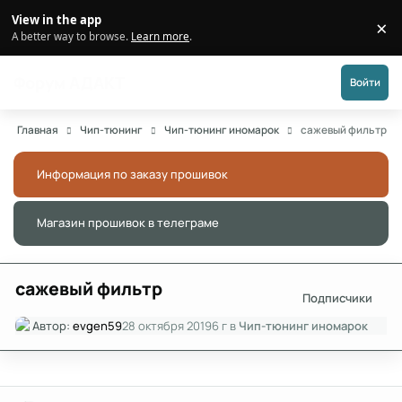
Перейти к публикации
View in the app
×
Di
A better way to browse.
Learn more
.
Форум АДАКТ
Войти
Главная
Чип-тюнинг
Чип-тюнинг иномарок
сажевый фильтр
Информация по заказу прошивок
Скры
Магазин прошивок в телеграме
Скры
сажевый фильтр
Подписчики
Автор:
evgen59
28 октября 2019
6 г
в
Чип-тюнинг иномарок
Author stats