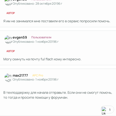
Опубликовано:
28 октября 2019
6 г
АВТОР
Я им не занимался мне поставили его в сервис попросили помочь.
Author stats
evgen59
Пользователи
Опубликовано:
1 ноября 2019
6 г
АВТОР
Могу скинуть на почту ful flach кому интересно.
Author stats
max21777
APC Pro
Опубликовано:
1 ноября 2019
6 г
В техподдержку для начала отправьте. Если они не смогут помочь,
то тогда и просите помощи у форумчан.
1