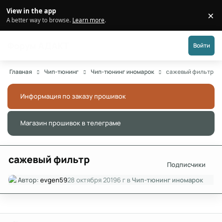
Перейти к публикации
View in the app
×
Di
A better way to browse.
Learn more
.
Форум АДАКТ
Войти
Главная
Чип-тюнинг
Чип-тюнинг иномарок
сажевый фильтр
Информация по заказу прошивок
Скры
Магазин прошивок в телеграме
Скры
сажевый фильтр
Подписчики
Автор:
evgen59
28 октября 2019
6 г
в
Чип-тюнинг иномарок
Author stats