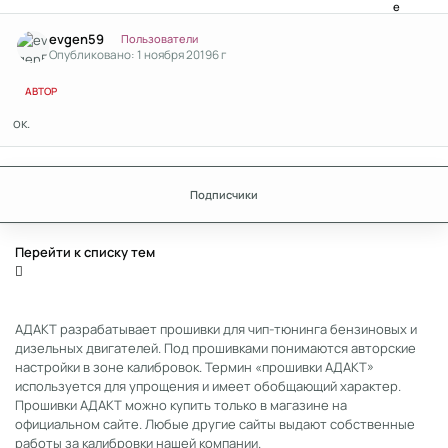
Author stats
evgen59
Пользователи
Опубликовано:
1 ноября 2019
6 г
АВТОР
ок.
Подписчики
Перейти к списку тем
АДАКТ разрабатывает прошивки для чип-тюнинга бензиновых и
дизельных двигателей. Под прошивками понимаются авторские
настройки в зоне калибровок. Термин «прошивки АДАКТ»
используется для упрощения и имеет обобщающий характер.
Прошивки АДАКТ можно купить только в магазине на
официальном сайте. Любые другие сайты выдают собственные
работы за калибровки нашей компании.