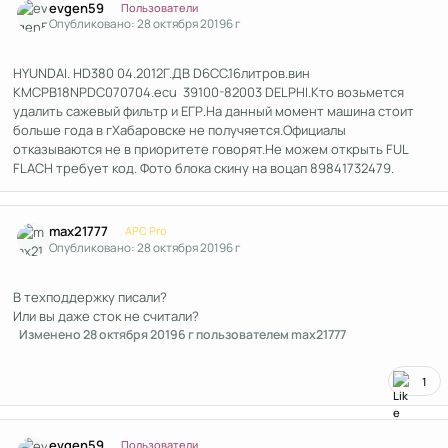
evgen59
Пользователи
Опубликовано:
28 октября 2019
6 г
HYUNDAI. HD380 04.2012Г.ДВ D6CC.16литров.вин
KMCPB18NPDC070704.ecu 39100-82003 DELPHI.Кто возьмется
удалить сажевый фильтр и ЕГР.На данный момент машина стоит
больше года в гХабаровске не получяется.Официалы
отказываются не в приоритете говорят.Не можем открыть FUL
FLACH требует код. Фото блока скину на воцап 89841732479.
Author stats
max21777
APC Pro
Опубликовано:
28 октября 2019
6 г
В техподдержку писали?
Или вы даже сток не считали?
Изменено
28 октября 2019
6 г
пользователем max21777
1
Author stats
evgen59
Пользователи