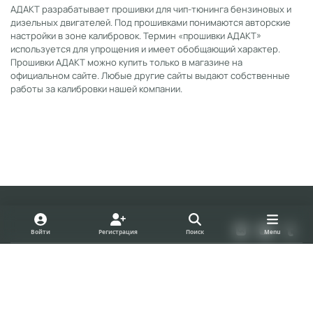
АДАКТ разрабатывает прошивки для чип-тюнинга бензиновых и
дизельных двигателей. Под прошивками понимаются авторские
настройки в зоне калибровок. Термин «прошивки АДАКТ»
используется для упрощения и имеет обобщающий характер.
Прошивки АДАКТ можно купить только в магазине на
официальном сайте. Любые другие сайты выдают собственные
работы за калибровки нашей компании.
Light Mode
Dark Mode
System Preference
v
y
t
Войти
Регистрация
Поиск
Menu
k
o
u
Политика конфиденциальности
Cookies
u
m
forum.adact.ru
Powered by
Invision Community
t
b
u
l
b
r