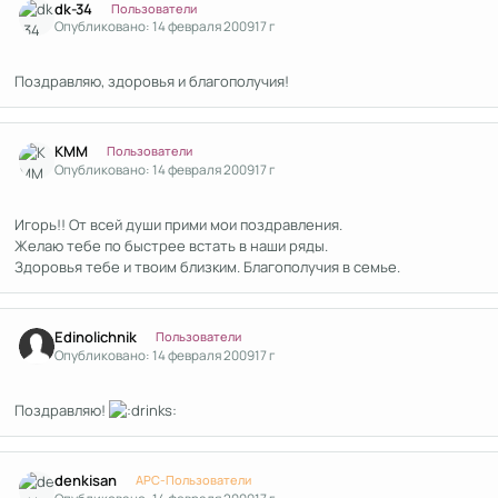
dk-34
Пользователи
Опубликовано:
14 февраля 2009
17 г
Поздравляю, здоровья и благополучия!
Author stats
KMM
Пользователи
Опубликовано:
14 февраля 2009
17 г
Игорь!! От всей души прими мои поздравления.
Желаю тебе по быстрее встать в наши ряды.
Здоровья тебе и твоим близким. Благополучия в семье.
Author stats
Edinolichnik
Пользователи
Опубликовано:
14 февраля 2009
17 г
Поздравляю!
Author stats
denkisan
APC-Пользователи