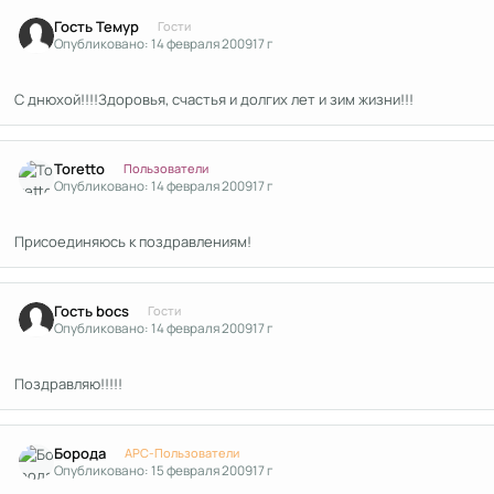
Гость Темур
Гости
Опубликовано:
14 февраля 2009
17 г
С днюхой!!!!Здоровья, счастья и долгих лет и зим жизни!!!
Author stats
Toretto
Пользователи
Опубликовано:
14 февраля 2009
17 г
Присоединяюсь к поздравлениям!
Гость bocs
Гости
Опубликовано:
14 февраля 2009
17 г
Поздравляю!!!!!
Author stats
Борода
APC-Пользователи
Опубликовано:
15 февраля 2009
17 г