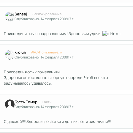
Author stats
Sensej
Заблокированные
Опубликовано:
14 февраля 2009
17 г
Присоединяюсь к поздравлениям! Здоровьяи удачи!
Author stats
kroluh
APC-Пользователи
Опубликовано:
14 февраля 2009
17 г
Присоединяюсь к пожеланиям.
Здоровъя естественно в первую очередь. Чтоб все что
задумывалось удавалось.
Гость Темур
Гости
Опубликовано:
14 февраля 2009
17 г
С днюхой!!!!Здоровья, счастья и долгих лет и зим жизни!!!