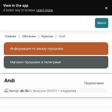
Перейти к публикации
View in the app
×
Di
A better way to browse.
Learn more
.
Форум АДАКТ
Войти
Главная
Обо всем
Курилка
Andi
Информация по заказу прошивок
Скры
Магазин прошивок в телеграме
Скры
Andi
Подписчики
Автор:
dk-34
14 февраля 2009
17 г
в
Курилка
Author stats