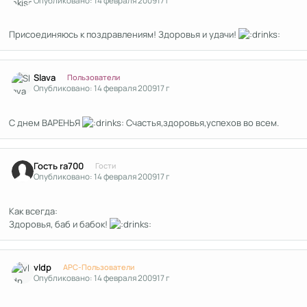
Опубликовано:
14 февраля 2009
17 г
Присоединяюсь к поздравлениям! Здоровья и удачи!
Author stats
Slava
Пользователи
Опубликовано:
14 февраля 2009
17 г
С днем ВАРЕНЬЯ
Счастья,здоровья,успехов во всем.
Гость ra700
Гости
Опубликовано:
14 февраля 2009
17 г
Как всегда:
Здоровья, баб и бабок!
Author stats
vldp
APC-Пользователи
Опубликовано:
14 февраля 2009
17 г