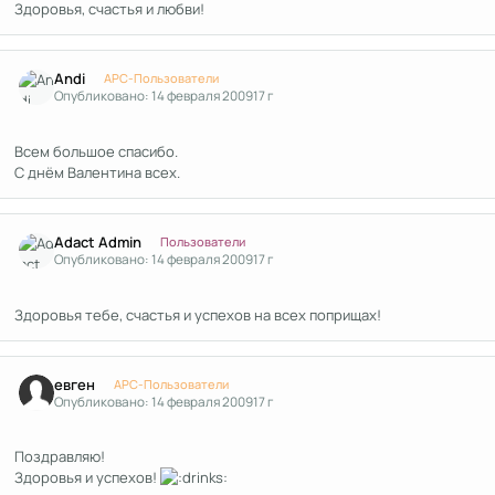
Здоровья, счастья и любви!
Author stats
Andi
APC-Пользователи
Опубликовано:
14 февраля 2009
17 г
Всем большое спасибо.
С днём Валентина всех.
Author stats
Adact Admin
Пользователи
Опубликовано:
14 февраля 2009
17 г
Здоровья тебе, счастья и успехов на всех поприщах!
Author stats
евген
APC-Пользователи
Опубликовано:
14 февраля 2009
17 г
Поздравляю!
Здоровья и успехов!