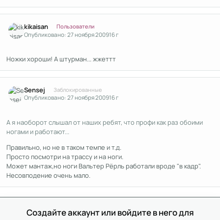
Author stats
kikaisan
Пользователи
Опубликовано:
27 ноября 2009
16 г
Ножки хороши! А штурман... жжеттт
Author stats
Sensej
Заблокированные
Опубликовано:
27 ноября 2009
16 г
А я наоборот слышал от наших ребят, что профи как раз обоими
ногами и работают...
Правильно, но не в таком темпе и т.д.
Просто посмотри на трассу и на ноги.
Может мантаж,но ноги Вальтер Рёрль работали вроде "в кадр".
Несовподение очень мало.
Создайте аккаунт или войдите в него для