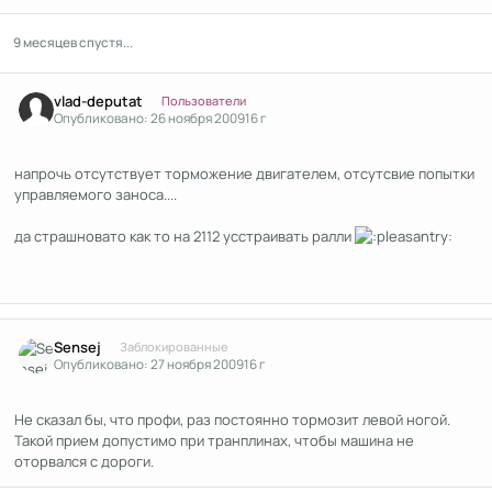
9 месяцев спустя...
Author stats
vlad-deputat
Пользователи
Опубликовано:
26 ноября 2009
16 г
напрочь отсутствует торможение двигателем, отсутсвие попытки
управляемого заноса....
да страшновато как то на 2112 усстраивать ралли
Author stats
Sensej
Заблокированные
Опубликовано:
27 ноября 2009
16 г
Не сказал бы, что профи, раз постоянно тормозит левой ногой.
Такой прием допустимо при транплинах, чтобы машина не
оторвался с дороги.