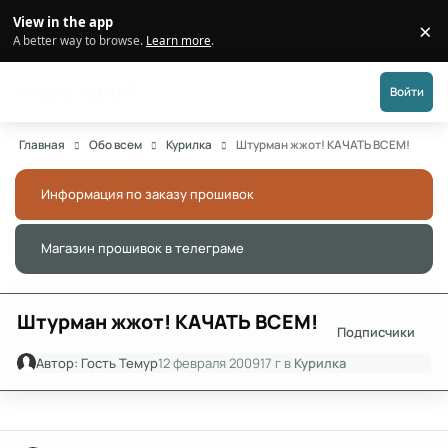
Перейти к публикации
View in the app
×
Di
A better way to browse.
Learn more
.
Форум АДАКТ
Войти
Главная
Обо всем
Курилка
Штурман жжот! КАЧАТЬ ВСЕМ!
Информация по заказу прошивок
Скры
Магазин прошивок в телеграме
Скры
Штурман жжот! КАЧАТЬ ВСЕМ!
Подписчики
Автор:
Гость Темур
12 февраля 2009
17 г
в
Курилка