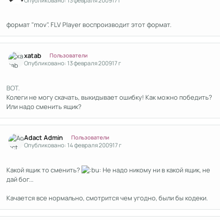
Опубликовано:
13 февраля 2009
17 г
формат "mov". FLV Player воспроизводит этот формат.
Author stats
xatab
Пользователи
Опубликовано:
13 февраля 2009
17 г
ВОТ.
Колеги не могу скачать, выкидывает ошибку! Как можно победить?
Или надо сменить ящик?
Author stats
Adact Admin
Пользователи
Опубликовано:
14 февраля 2009
17 г
Какой ящик то сменить?
Не надо никому ни в какой ящик, не
дай бог...
Качается все нормально, смотрится чем угодно, были бы кодеки.