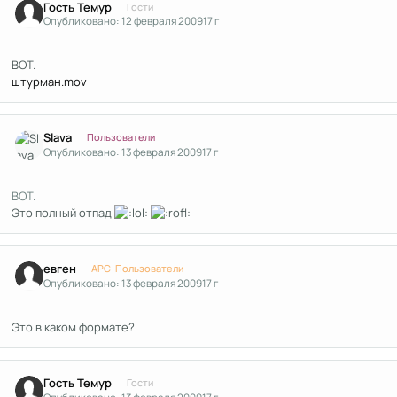
Гость Темур
Гости
Опубликовано:
12 февраля 2009
17 г
ВОТ.
штурман.mov
Author stats
Slava
Пользователи
Опубликовано:
13 февраля 2009
17 г
ВОТ.
Это полный отпад
Author stats
евген
APC-Пользователи
Опубликовано:
13 февраля 2009
17 г
Это в каком формате?
Гость Темур
Гости