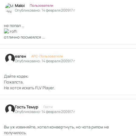
Author stats
Maloi
Пользователи
Опубликовано:
14 февраля 2009
17 г
не попал ...
отлично посмеялся ...
Author stats
евген
APC-Пользователи
Опубликовано:
14 февраля 2009
17 г
Дайте кодек.
Пожалста.
Не хотся искать FLV Player.
Гость Темур
Гости
Опубликовано:
14 февраля 2009
17 г
Вы уж извиняйте, хотел конвертнуть, но чота рипом не
получилось.