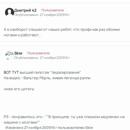
Author stats
Дмитрий 42
Пользователи
Опубликовано:
27 ноября 2009
16 г
А я наоборот слышал от наших ребят, что профи как раз обоими
ногами и работают...
Author stats
Skiw
Пользователи
Опубликовано:
27 ноября 2009
16 г
ВОТ ТУТ
высший пилотаж "педалирования".
На видео - Вальтер Рёрль, живая легенда ралли.
ниже его цитаты
PS - понравилось это - ""В принципе, ты уже слишком медленен на
машине с мозгами""
Изменено
27 ноября 2009
16 г
пользователем Skiw