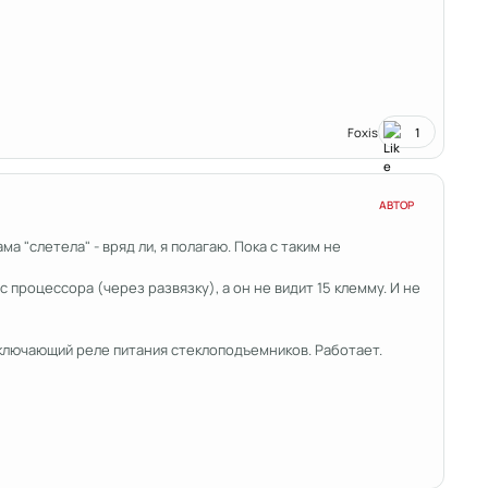
Foxis
1
АВТОР
а "слетела" - вряд ли, я полагаю. Пока с таким не
процессора (через развязку), а он не видит 15 клемму. И не
 включающий реле питания стеклоподъемников. Работает.