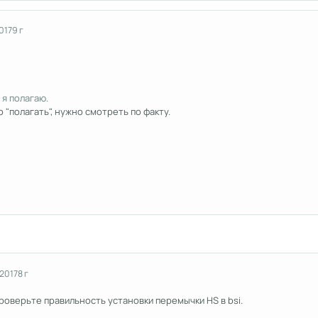
017
9 г
 я полагаю.
 "полагать", нужно смотреть по факту.
 2017
8 г
проверьте правильность установки перемычки HS в bsi.