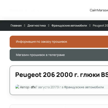
Перейти к публикации
Форум АДАКТ
Сайт
Магази
Главная
Диагностика
Французские автомобили
Peugeot 20
Информация по заказу прошивок
Магазин прошивок в телеграме
Peugeot 206 2000 г. глюки BS
Автор:
dfx
7 августа 2017
9 г
в
Французские автомобили