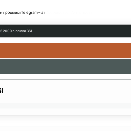
н прошивок
Telegram-чат
Сообщество
Активность
6 2000 г. глюки BSI
I