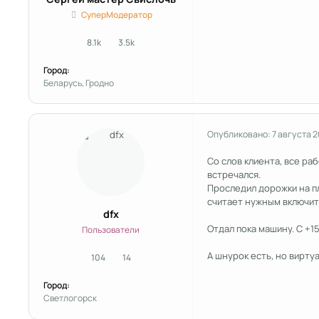
СуперМодератор
8.1k
3.5k
сообщения
Репутация
Город:
Беларусь, Гродно
Опубликовано:
7 августа 2
Со слов клиента, все раб
встречался.
Проследил дорожки на пл
считает нужным включит
dfx
Отдал пока машину. С +1
Пользователи
А шнурок есть, но вирту
104
14
сообщения
Репутация
Город:
Светлогорск