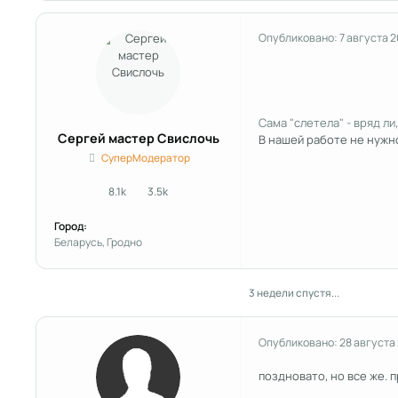
Опубликовано:
7 августа 2
Сама "слетела" - вряд ли,
Сергей мастер Свислочь
В нашей работе не нужно
СуперМодератор
8.1k
3.5k
сообщения
Репутация
Город:
Беларусь, Гродно
3 недели спустя...
Опубликовано:
28 августа
поздновато, но все же. 