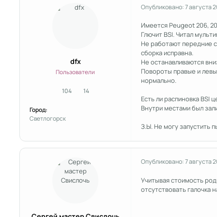
Опубликовано:
7 августа 2
Имеется Peugeot 206, 2000
Глючит BSI. Читал мульти
Не работают передние ст
сборка исправна.
dfx
Не останавливаются вниз
Повороты правые и левые
Пользователи
нормально.
104
14
сообщения
Репутация
Есть ли распиновка BSI 
Внутри местами был зали
Город:
Светлогорск
З.Ы. Не могу запустить п
Опубликовано:
7 августа 2
Учитывая стоимость род
отсутствовать галочка н
Сергей мастер Свислочь