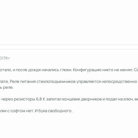
017
9 г
отало, и после дождя начались глюки. Конфигурацию никто не менял. Сам
ате. Реле питания стеклоподъемников управляется непосредственно с 
ь реле.
5 через резисторы 6,8 К запитал концевик дворников и подал на ключ,
алки с софтом нет. И бука свободного.