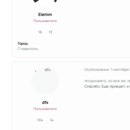
Elehim
Пользователи
16
13
сообщения
Репутация
Город:
Ставрополь
Опубликовано:
1 сентября 
поздновато, но все же. 
Спасибо. Еще приедет, и
dfx
Пользователи
104
14
сообщения
Репутация