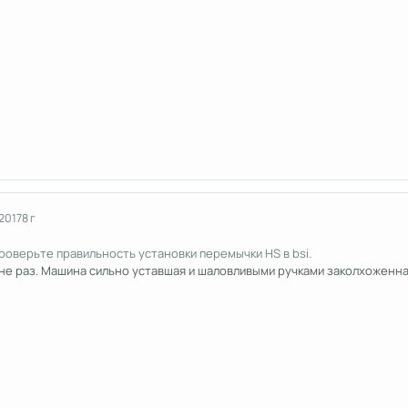
2017
8 г
проверьте правильность установки перемычки HS в bsi.
 не раз. Машина сильно уставшая и шаловливыми ручками заколхоженна