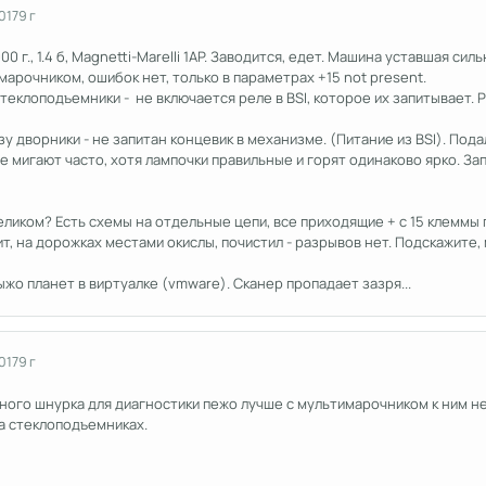
017
9 г
 г., 1.4 б, Magnetti-Marelli 1AP. Заводится, едет. Машина уставшая силь
марочником, ошибок нет, только в параметрах +15 not present.
еклоподъемники - не включается реле в BSI, которое их запитывает. 
у дворники - не запитан концевик в механизме. (Питание из BSI). Пода
 мигают часто, хотя лампочки правильные и горят одинаково ярко. Зап
целиком? Есть схемы на отдельные цепи, все приходящие + с 15 клеммы 
т, на дорожках местами окислы, почистил - разрывов нет. Подскажите, м
ыжо планет в виртуалке (vmware). Сканер пропадает зазря...
017
9 г
ного шнурка для диагностики пежо лучше с мультимарочником к ним не
а стеклоподъемниках.