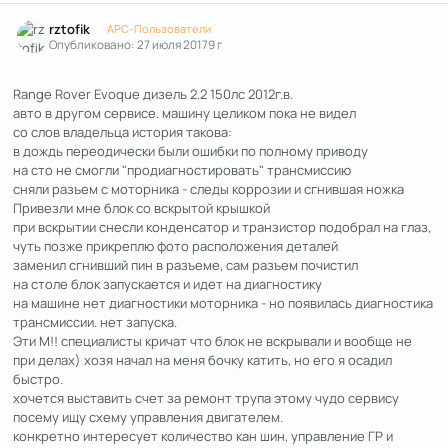
Author stats
rztofik
APC-Пользователи
Опубликовано:
27 июля 2017
9 г
Range Rover Evoque дизель 2.2 150лс 2012г.в.
авто в другом сервисе. машину целиком пока не видел
со слов владельца история такова:
в дождь переодически были ошибки по полному приводу
на сто не смогли "продиагностировать" трансмиссию
сняли разъем с моторника - следы коррозии и сгнившая ножка
Привезли мне блок со вскрытой крышкой
при вскрытии снесли конденсатор и транзистор подобрал на глаз,
чуть позже прикреплю фото расположения деталей
заменил сгнивший пин в разъеме, сам разъем почистил
на столе блок запускается и идет на диагностику
на машине нет диагностики моторника - но появилась диагностика
трансмиссии. нет запуска.
Эти М!! специалисты кричат что блок не вскрывали и вообще не
при делах) хозя начал на меня бочку катить, но его я осадил
быстро.
хочется выставить счет за ремонт трупа этому чудо сервису
посему ищу схему управления двигателем.
конкретно интересует количество кан шин, управление ГР и