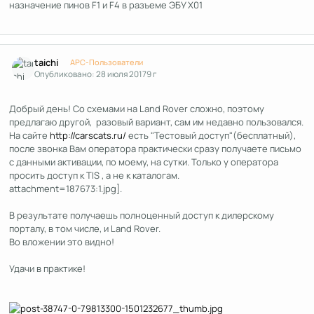
назначение пинов F1 и F4 в разъеме ЭБУ X01
Author stats
taichi
APC-Пользователи
Опубликовано:
28 июля 2017
9 г
Добрый день! Со схемами на Land Rover сложно, поэтому
предлагаю другой, разовый вариант, сам им недавно пользовался.
На сайте
http://carscats.ru/
есть "Тестовый доступ"(бесплатный),
после звонка Вам оператора практически сразу получаете письмо
с данными активации, по моему, на сутки. Только у оператора
просить доступ к TIS , а не к каталогам.
attachment=187673:1.jpg].
В результате получаешь полноценный доступ к дилерскому
порталу, в том числе, и Land Rover.
Во вложении это видно!
Удачи в практике!