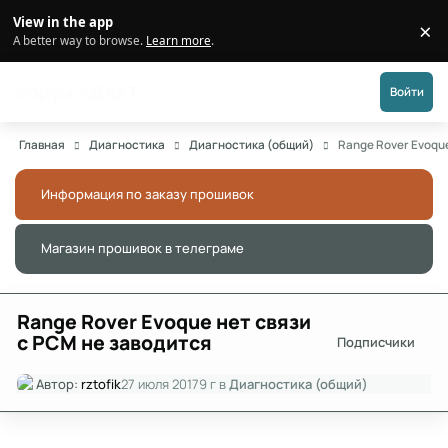
Перейти к публикации
View in the app
×
Di
A better way to browse.
Learn more
.
Форум АДАКТ
Войти
Главная
Диагностика
Диагностика (общий)
Range Rover Evoqu
Информация по заказу прошивок
Скры
Магазин прошивок в телеграме
Скры
Range Rover Evoque нет связи
с PCM не заводится
Подписчики
Автор:
rztofik
27 июля 2017
9 г
в
Диагностика (общий)