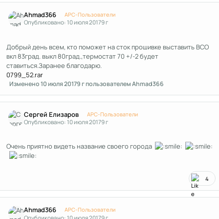
Author stats
Ahmad366
APC-Пользователи
Опубликовано:
10 июля 2017
9 г
Добрый день всем, кто поможет на сток прошивке выставить ВСО
вкл 83град. выкл 80град.,термостат 70 +/-2 будет
ставиться.Заранее благодарю.
0799_52.rar
Изменено
10 июля 2017
9 г
пользователем Ahmad366
Author stats
Сергей Елизаров
APC-Пользователи
Опубликовано:
10 июля 2017
9 г
Очень приятно видеть название своего города
4
Author stats
Ahmad366
APC-Пользователи
Опубликовано:
10 июля 2017
9 г