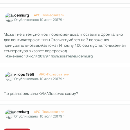
Author stats
demiurg
APC-Пользователи
Опубликовано:
10 июля 2017
9 г
Может не в тему,но я бы порекомендовал поставить фронтально
два вентилятора от Нивы.Ставил тумблер на 3 положения
принудительно/выкл/автомат И помпу 406 без муфты.Пониженная
температура вызовет перерасход.
Изменено
10 июля 2017
9 г
пользователем demiurg
Author stats
игорь 1969
APC-Пользователи
Опубликовано:
10 июля 2017
9 г
Т.е реализовывали КАМАЗовскую схему?
Author stats
demiurg
APC-Пользователи
Опубликовано:
10 июля 2017
9 г