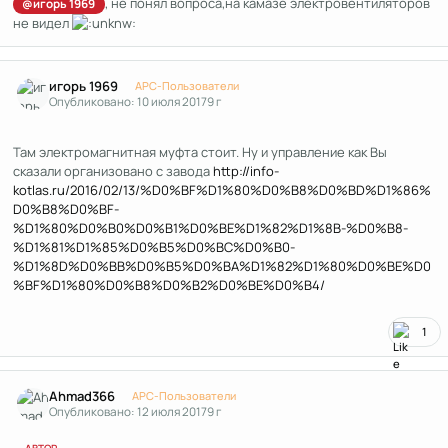
, не понял вопроса,на камазе электровентиляторов
@игорь 1969
не видел
Author stats
игорь 1969
APC-Пользователи
Опубликовано:
10 июля 2017
9 г
Там электромагнитная муфта стоит. Ну и управление как Вы
сказали организовано с завода
http://info-
kotlas.ru/2016/02/13/%D0%BF%D1%80%D0%B8%D0%BD%D1%86%
D0%B8%D0%BF-
%D1%80%D0%B0%D0%B1%D0%BE%D1%82%D1%8B-%D0%B8-
%D1%81%D1%85%D0%B5%D0%BC%D0%B0-
%D1%8D%D0%BB%D0%B5%D0%BA%D1%82%D1%80%D0%BE%D0
%BF%D1%80%D0%B8%D0%B2%D0%BE%D0%B4/
1
Author stats
Ahmad366
APC-Пользователи
Опубликовано:
12 июля 2017
9 г