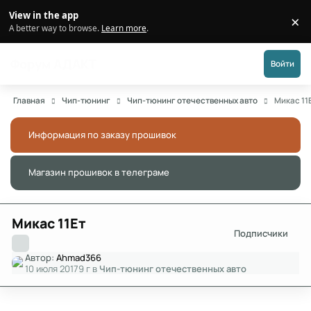
Перейти к публикации
View in the app
×
Di
A better way to browse.
Learn more
.
Форум АДАКТ
Войти
Главная
Чип-тюнинг
Чип-тюнинг отечественных авто
Микас 11
Информация по заказу прошивок
Скры
Магазин прошивок в телеграме
Скры
Микас 11Ет
Подписчики
Автор:
Ahmad366
10 июля 2017
9 г
в
Чип-тюнинг отечественных авто