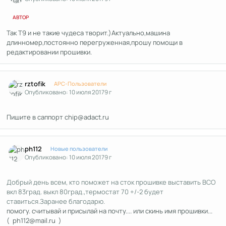
АВТОР
Так Т9 и не такие чудеса творит.)Актуально,машина
длинномер,постоянно перегруженная,прошу помощи в
редактировании прошивки.
Author stats
rztofik
APC-Пользователи
Опубликовано:
10 июля 2017
9 г
Пишите в саппорт chip@adact.ru
Author stats
ph112
Новые пользователи
Опубликовано:
10 июля 2017
9 г
Добрый день всем, кто поможет на сток прошивке выставить ВСО
вкл 83град. выкл 80град.,термостат 70 +/-2 будет
ставиться.Заранее благодарю.
помогу. считывай и присылай на почту.... или скинь имя прошивки...
( ph112@mail.ru )