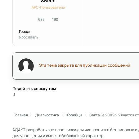
Sween
APC-Пользователи
683
190
сообщения
Репутация
Город:
Ярославль
Эта тема закрыта для публикации сообщений.
Перейти к списку тем
Главная
Диагностика
Корейцы
Santa Fe 2009 2.2 ищется ст
АДАКТ разрабатывает прошивки для чип-тюнинга бензиновых и 
для упрощения и имеет обобщающий характер.