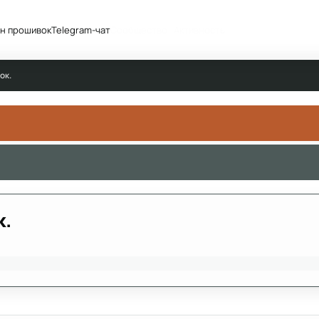
н прошивок
Telegram-чат
Сообщество
Активность
ок.
к.