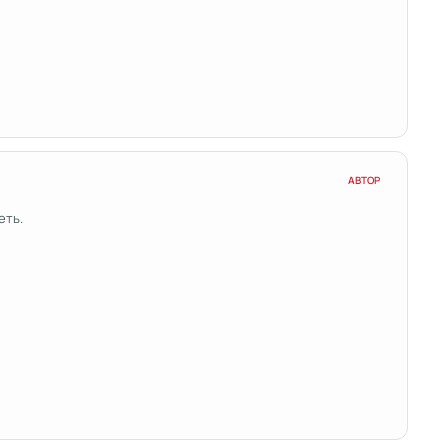
АВТОР
еть.