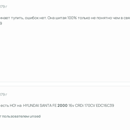
17
9 г
нает тупить, ошибок нет. Она шитая 100% только не понятно чем в свя
9
17
9 г
 есть НО! на HYUNDAI SANTA FE
2000
16v CRDi 170CV EDC16C39
г
пользователем unsed