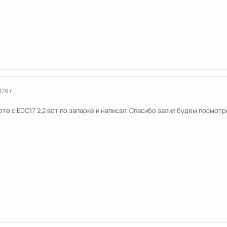
17
9 г
оте с EDC17 2,2 вот по запарке и написал, Спасибо залил будем посмотр