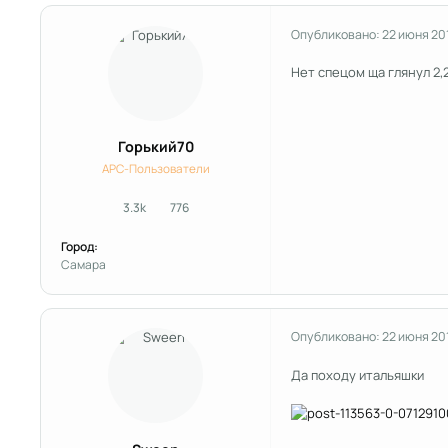
Опубликовано:
22 июня 20
Нет спецом ща глянул 2,2
Горький70
APC-Пользователи
3.3k
776
сообщения
Репутация
Город:
Самара
Опубликовано:
22 июня 20
Да походу итальяшки