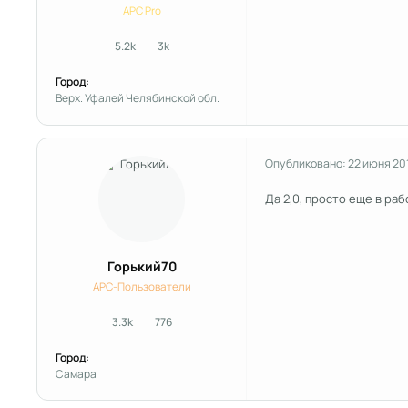
APC Pro
5.2k
3k
сообщения
Репутация
Город:
Верх. Уфалей Челябинской обл.
Опубликовано:
22 июня 20
Да 2,0, просто еще в раб
Горький70
APC-Пользователи
3.3k
776
сообщения
Репутация
Город:
Самара