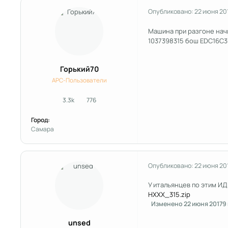
Опубликовано:
22 июня 20
Машина при разгоне начи
1037398315 бош EDC16C3
Горький70
APC-Пользователи
3.3k
776
сообщения
Репутация
Город:
Самара
Опубликовано:
22 июня 20
У итальянцев по этим ИД
HXXX_315.zip
Изменено
22 июня 2017
9 
unsed