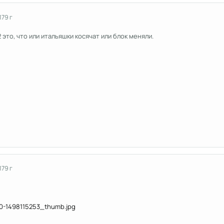
17
9 г
 это, что или итальяшки косячат или блок меняли.
17
9 г