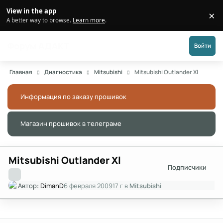
Перейти к публикации
View in the app
×
Di
A better way to browse.
Learn more
.
Форум АДАКТ
Войти
Главная
Диагностика
Mitsubishi
Mitsubishi Outlander Xl
Информация по заказу прошивок
Скры
Магазин прошивок в телеграме
Скры
Mitsubishi Outlander Xl
Подписчики
Автор:
DimanD
6 февраля 2009
17 г
в
Mitsubishi