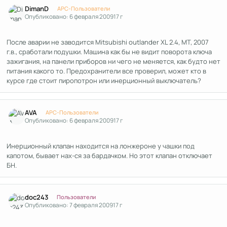
Author stats
DimanD
APC-Пользователи
Опубликовано:
6 февраля 2009
17 г
После аварии не заводится Mitsubishi outlander XL 2.4, МТ, 2007
г.в., сработали подушки. Машина как бы не видит поворота ключа
зажигания, на панели приборов ни чего не меняется, как будто нет
питания какого то. Предохранители все проверил, может кто в
курсе где стоит пиропотрон или инерционный выключатель?
Author stats
AVA
APC-Пользователи
Опубликовано:
6 февраля 2009
17 г
Инерционный клапан находится на лонжероне у чашки под
капотом, бывает нах-ся за бардачком. Но этот клапан отключает
БН.
Author stats
doc243
Пользователи
Опубликовано:
7 февраля 2009
17 г