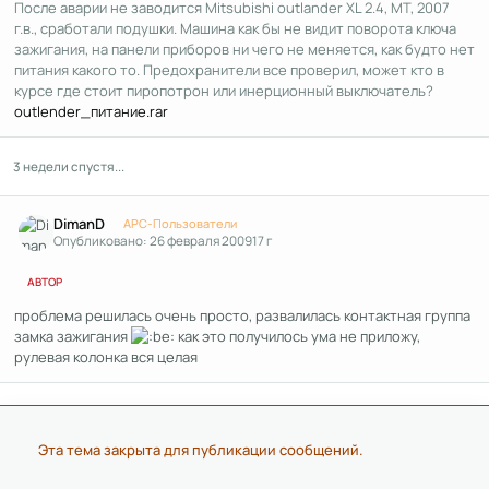
После аварии не заводится Mitsubishi outlander XL 2.4, МТ, 2007
г.в., сработали подушки. Машина как бы не видит поворота ключа
зажигания, на панели приборов ни чего не меняется, как будто нет
питания какого то. Предохранители все проверил, может кто в
курсе где стоит пиропотрон или инерционный выключатель?
outlender_питание.rar
3 недели спустя...
Author stats
DimanD
APC-Пользователи
Опубликовано:
26 февраля 2009
17 г
АВТОР
проблема решилась очень просто, развалилась контактная группа
замка зажигания
как это получилось ума не приложу,
рулевая колонка вся целая
Эта тема закрыта для публикации сообщений.