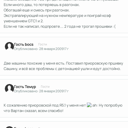
Если много даш, то потеряешь в разгонах.
Обогашай еще и смесь при разгонах.
Экстрапалирующий на нужном немпературе и поиграй коэф
уменшением GTC1 и 2.
Если не так написал, подпровте.... 2 года не трогал прошивки :(
Гость bocs
Гости
Опубликовано:
28 января 2009
17 г
Две машины похожие у меня есть. Поставил приоровскую пршивку
Сашину, и всё все проблемы с детонацией ушли и едут достойно.
Гость Темур
Гости
Опубликовано:
28 января 2009
17 г
К сожалению приоровской под Я5.1 у меня нет
Ну попробую
что Вартан сказал, всем спасибо!