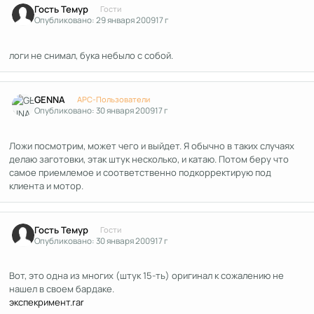
Гость Темур
Гости
Опубликовано:
29 января 2009
17 г
логи не снимал, бука небыло с собой.
Author stats
GENNA
APC-Пользователи
Опубликовано:
30 января 2009
17 г
Ложи посмотрим, может чего и выйдет. Я обычно в таких случаях
делаю заготовки, этак штук несколько, и катаю. Потом беру что
самое приемлемое и соответственно подкорректирую под
клиента и мотор.
Гость Темур
Гости
Опубликовано:
30 января 2009
17 г
Вот, это одна из многих (штук 15-ть) оригинал к сожалению не
нашел в своем бардаке.
экспекримент.rar