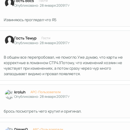
Гость bocs
Гости
Опубликовано:
28 января 2009
17 г
Извиняюсь проглядел что Я5
Гость Темур
Гости
Опубликовано:
28 января 2009
17 г
В общем все перепробовал, не помогло.Уже думаю, что карты не
корректные в ломанном СТР4.1Потому, что изменений хозяин не
чувствует при изменениях, а потом сразу через чур много
запаздывает видимо и провал появляется.
Author stats
kroluh
APC-Пользователи
Опубликовано:
28 января 2009
17 г
брось посмотреть чего крутил и оригинал.
Author stats
DimanD
APC-Пользователи