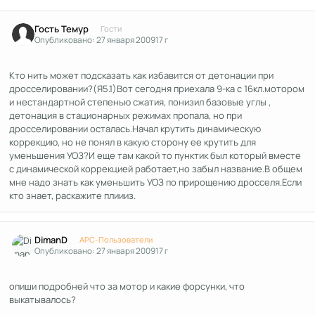
Гость Темур
Гости
Опубликовано:
27 января 2009
17 г
Кто нить может подсказать как избавится от детонации при
дросселировании?(Я5.1)Вот сегодня приехала 9-ка с 16кл.мотором
и нестандартной степенью сжатия, понизил базовые углы ,
детонация в стационарных режимах пропала, но при
дросселировании осталась.Начал крутить динамическую
коррекцию, но не понял в какую сторону ее крутить для
уменьшения УОЗ?И еще там какой то пунктик был который вместе
с динамической коррекцией работает,но забыл название.В общем
мне надо знать как уменьшить УОЗ по прирощению дросселя.Если
кто знает, раскажите плиииз.
Author stats
DimanD
APC-Пользователи
Опубликовано:
27 января 2009
17 г
опиши подробней что за мотор и какие форсунки, что
выкатывалось?