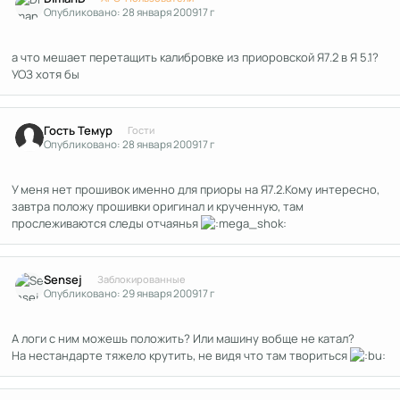
Опубликовано:
28 января 2009
17 г
а что мешает перетащить калибровке из приоровской Я7.2 в Я 5.1?
УОЗ хотя бы
Гость Темур
Гости
Опубликовано:
28 января 2009
17 г
У меня нет прошивок именно для приоры на Я7.2.Кому интересно,
завтра положу прошивки оригинал и крученную, там
прослеживаются следы отчаянья
Author stats
Sensej
Заблокированные
Опубликовано:
29 января 2009
17 г
А логи с ним можешь положить? Или машину вобще не катал?
На нестандарте тяжело крутить, не видя что там твориться