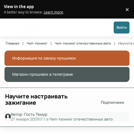
Перейти к публикации
View in the app
×
Di
A better way to browse.
Learn more
.
Форум АДАКТ
Войти
Главная
Чип-тюнинг
Чип-тюнинг отечественных авто
Научите 
Информация по заказу прошивок
Скры
Магазин прошивок в телеграме
Скры
Научите настраивать
зажигание
Подписчики
Автор:
Гость Темур
27 января 2009
17 г
в
Чип-тюнинг отечественных авто