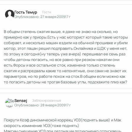
Гость Темур
Гости
Опубликовано:
27 января 2009
17 г
В общем степень сжатия выше, я даже не знаю на сколько, но
примерно как у приоры.Есть у нас моторист который такие моторы
собирает, и несколько машин ездили на обычной прошивке и убили
мотор, этот пацан решил подправить.Онлайника и ШДК у меня нет,
по этому я сегодня(ну теперь уже вчера) перешивал ее семь раз
чтобы детоны погасить, но все равно при резком нажатии они
есть.Форсы и все остальное сток, изменена только степень
сжатия и распредвалы какие то непонятные, они сами не знают их
параметров, но по работе похож на сток.В общем если можно как
то погасить детоны не трогая базовые углы, подскажите плиз как?
Author stats
Sensej
Заблокированные
Опубликовано:
28 января 2009
17 г
Покрути Коэф диномической коррекц УОЗ(поднять выше) и Мак
скорость изминение УОЗ(тоже поднять)
Максим смещение УОЗ при детонации потихонечко отпускаешь.