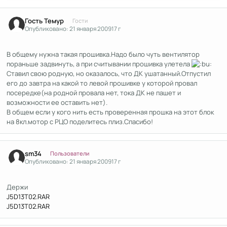
Гость Темур
Гости
Опубликовано:
21 января 2009
17 г
В общему нужна такая прошивка.Надо было чуть вентилятор
пораньше задвинуть, а при считывании прошивка улетела
Ставил свою родную, но оказалось, что ДК ушатанный.Отпустил
его до завтра на какой то левой прошивке у которой провал
посередке(на родной провала нет, тока ДК не пашет и
возможности ее оставить нет).
В общем если у кого нить есть проверенная прошка на этот блок
на 8кл.мотор с РЦО поделитесь плиз.Спасибо!
Author stats
sm34
Пользователи
Опубликовано:
21 января 2009
17 г
Держи
J5D13T02.RAR
J5D13T02.RAR