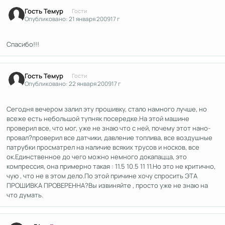
Гость Темур
Гости
Опубликовано:
21 января 2009
17 г
Спасибо!!!
Гость Темур
Гости
Опубликовано:
22 января 2009
17 г
Сегодня вечером залил эту прошивку, стало намного лучше, но
всеже есть небольшой тупняк посередке.На этой машине
проверил все, что мог, уже не знаю что с ней, почему этот нано-
провал?проверил все датчики, давление топлива, все воздушные
патрубки просматрел на наличие всяких трусов и носков, все
ок.Единственное до чего можно немного докапацца, это
компрессия, она примерно такая : 11.5 10.5 11 11.Но это не критично,
чую , что не в этом дело.По этой причине хочу спросить ЭТА
ПРОШИВКА ПРОВЕРЕННА?Вы извиняйте , просто уже не знаю на
что думать.
Author stats