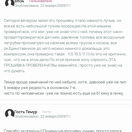
sm34
Пользователи
Опубликовано:
22 января 2009
17 г
Сегодня вечером залил эту прошивку, стало намного лучше, но
всеже есть небольшой тупняк посередке.На этой машине
проверил все, что мог, уже не знаю что с ней, почему этот нано-
провал?проверил все датчики, давление топлива, все воздушные
патрубки просматрел на наличие всяких трусов и носков, все
ок.Единственное до чего можно немного докапацца, это
компрессия, она примерно такая : 11.5 10.5 11 11.Но это не критично,
чую , что не в этом дело.По этой причине хочу спросить ЭТА
ПРОШИВКА ПРОВЕРЕННА?Вы извиняйте , просто уже не знаю на
что думать.
Темур вроде замечаний по ней небыло. хотя.. давноеё уже не лил.
5 январи уже редкость в основном 7-е.
чисто по человечиски -уже не помню есть еще на 61 кину в личку.
Гость Темур
Гости
Опубликовано:
22 января 2009
17 г
Спасибо за помошь!!!Почему на прошивку думаю, просто када я