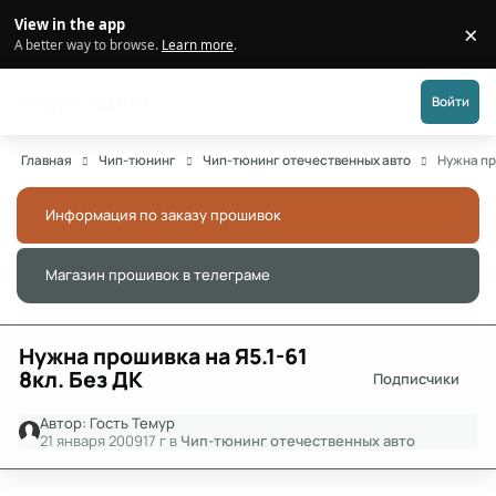
Перейти к публикации
View in the app
×
Di
A better way to browse.
Learn more
.
Форум АДАКТ
Войти
Главная
Чип-тюнинг
Чип-тюнинг отечественных авто
Нужна пр
Информация по заказу прошивок
Скры
Магазин прошивок в телеграме
Скры
Нужна прошивка на Я5.1-61
8кл. Без ДК
Подписчики
Автор:
Гость Темур
21 января 2009
17 г
в
Чип-тюнинг отечественных авто