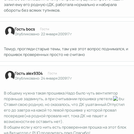
залил ему его родную сДК, работала нормально и набирала
обороты без всяких тупняков.
Гость bocs
Гости
Опубликовано:
22 января 2009
17 г
Темур, прогляди старые темы, там уже этот вопрос поднимался, и
прошивок проверенных просто не считано
Гость alex9304
Гости
Опубликовано:
24 января 2009
17 г
В общему нужна такая прошивка.Надо было чуть вентилятор
пораньше задвинуть, а при считывании прошивка улетела
Ставил свою родную, но оказалось, что ДК ушатанный.Отпустил
его до завтра на какой то левой прошивке у которой провал
посередке(на родной провала нет, тока ДК не пашет и
возможности ее оставить нет).
В общем если у кого нить есть проверенная прошка на этот блок
на 8кл.мотор с РЦО поделитесь плиз.Спасибо!