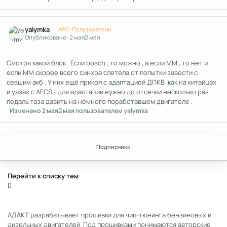
Author stats
yalymka
APC-Пользователи
Опубликовано:
2 мая
2 мая
Смотря какой блок . Если bosch , то можно , а если MM , то нет и
если ММ скорее всего синхра слетела от попытки завести с
севшим акб . У них ещё прикол с адаптацией ДПКВ как на китайцах
и уазах с АЕCS - для адаптации нужно до отсечки несколько раз
педаль газа давить на немного поработавшем двигателе .
Изменено
2 мая
2 мая
пользователем yalymka
Подписчики
Перейти к списку тем
АДАКТ разрабатывает прошивки для чип-тюнинга бензиновых и
дизельных двигателей. Под прошивками понимаются авторские