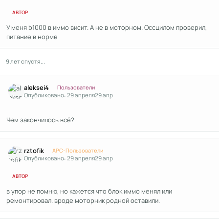
АВТОР
У меня b1000 в иммо висит. А не в моторном. Оссцилом проверил,
питание в норме
9 лет спустя...
Author stats
aleksei4
Пользователи
Опубликовано:
29 апреля
29 апр
Чем закончилось всё?
Author stats
rztofik
APC-Пользователи
Опубликовано:
29 апреля
29 апр
АВТОР
в упор не помню, но кажется что блок иммо менял или
ремонтировал. вроде моторник родной оставили.