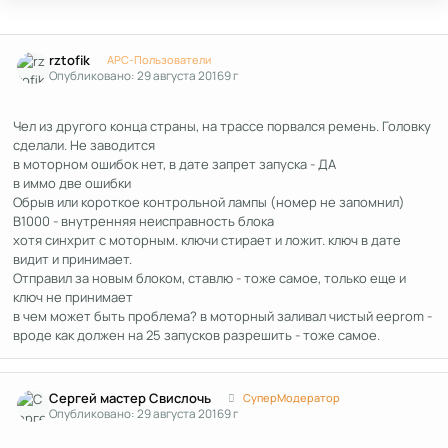
Author stats
rztofik
APC-Пользователи
Опубликовано:
29 августа 2016
9 г
Чел из другого конца страны, на трассе порвался ремень. Головку
сделали. Не заводится
в моторном ошибок нет, в дате запрет запуска - ДА
в иммо две ошибки
Обрыв или короткое контрольной лампы (номер не запомнил)
B1000 - внутренняя неисправность блока
хотя синхрит с моторным. ключи стирает и ложит. ключ в дате
видит и принимает.
Отправил за новым блоком, ставлю - тоже самое, только еще и
ключ не принимает
в чем может быть проблема? в моторный заливал чистый eeprom -
вроде как должен на 25 запусков разрешить - тоже самое.
Author stats
Сергей мастер Свислочь
СуперМодератор
Опубликовано:
29 августа 2016
9 г