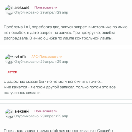
Author stats
aleksei4
Пользователи
Опубликовано:
29 апреля
29 апр
Проблема 1 в 1, переборка двс, запуск запрет, в моторнике по иммо
нет ошибок, в дате запрет на запуск. При прокрутке, ошибка
распредвала. В иммо ошибка по лампе контрольной лампы.
Author stats
rztofik
APC-Пользователи
Опубликовано:
29 апреля
29 апр
АВТОР
с радостью сказал бы - но не могу вспомнить точно...
мне кажется - я епром другой записал. только потом это все
получилось связать
Author stats
aleksei4
Пользователи
Опубликовано:
29 апреля
29 апр
Понял, как вариант иммо офф для проверки залью. Спасибо