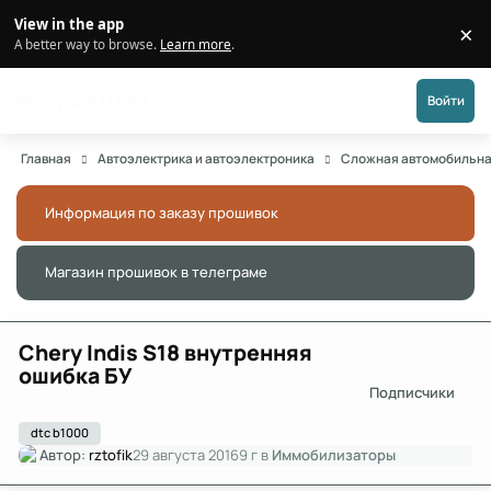
Перейти к публикации
View in the app
×
Di
A better way to browse.
Learn more
.
Форум АДАКТ
Войти
Главная
Автоэлектрика и автоэлектроника
Сложная автомобильна
Информация по заказу прошивок
Скры
Магазин прошивок в телеграме
Скры
Chery Indis S18 внутренняя
ошибка БУ
Подписчики
dtc b1000
Автор:
rztofik
29 августа 2016
9 г
в
Иммобилизаторы