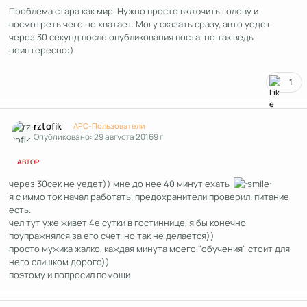
Проблема стара как мир. Нужно просто включить голову и
посмотреть чего не хватает. Могу сказать сразу, авто уедет
через 30 секунд после опубликования поста, но так ведь
неинтересно:)
1
Author stats
rztofik
APC-Пользователи
Опубликовано:
29 августа 2016
9 г
АВТОР
через 30сек не уедет)) мне до нее 40 минут ехать
я с иммо ток начал работать. предохранители проверил. питание
есть.
чел тут уже живет 4е сутки в гостиннице, я бы конечно
поупражнялся за его счет. но так не делается))
просто мужика жалко, каждая минута моего "обучения" стоит для
него слишком дорого))
поэтому и попросил помощи
Author stats