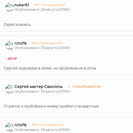
nuker61
APC-Пользователи
Опубликовано:
29 августа 2016
9 г
Серега кались.
Author stats
rztofik
APC-Пользователи
Опубликовано:
29 августа 2016
9 г
АВТОР
Сергей подсказал в личке, но проблема не в этом
Author stats
Сергей мастер Свислочь
СуперМодератор
Опубликовано:
29 августа 2016
9 г
Странно и проблема и номер ошибки стандартные.
Author stats
rztofik
APC-Пользователи
Опубликовано:
29 августа 2016
9 г