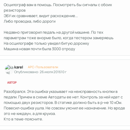
Осцилограф вам в помощь. Посмотреть бы сигналы с обоих
резисторов
ЭБУ их сравнивает, видит расхождение...
Либо проводка, либо дороги
Недавно приговорил педаль на другой машине. По тех
параметрам тоже внорме было, когда тестером замеряешь
На осцилографе только увидел битую дорожку
Машина новая почти была 3000 отроду
Author stats
karel
APC-Пользователи
Опубликовано:
26 июля 2016
10 г
АВТОР
Разобрался. Эта ошибка указывает на неисправность кнопки в
педали. Причем в схеме Автодаты ее нет. Контроль за ней идет с
помощью двух резисторов. В статике должно быть в р-не 10 кОм.
Повесил-ошибка ушла. Не совсем уяснил ее назначение. Но вроде
это не кикдаун, а для круиза.
Кто в теме-поясните.