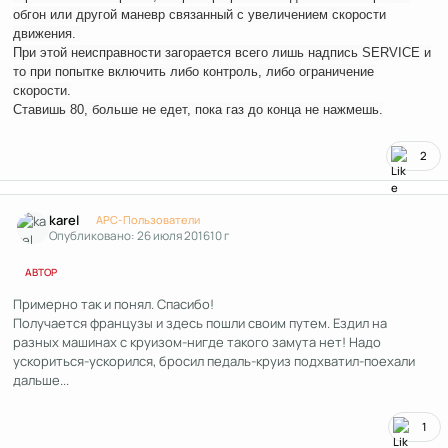
обгон или другой маневр связанный с увеличением скорости
движения.
При этой неисправности загорается всего лишь надпись SERVICE и
то при попытке включить либо контроль, либо ограничение
скорости.
Ставишь 80, больше не едет, пока газ до конца не нажмешь.
2
Author stats
karel
APC-Пользователи
Опубликовано:
26 июля 2016
10 г
АВТОР
Примерно так и понял. Спасибо!
Получается французы и здесь пошли своим путем. Ездил на
разных машинах с круизом-нигде такого замута нет! Надо
ускориться-ускорился, бросил педаль-круиз подхватил-поехали
дальше...
1