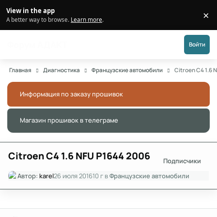
Перейти к публикации
View in the app
×
Di
A better way to browse.
Learn more
.
Форум АДАКТ
Войти
Главная
Диагностика
Французские автомобили
Citroen C4 1.6 
Информация по заказу прошивок
Скры
Магазин прошивок в телеграме
Скры
Citroen C4 1.6 NFU P1644 2006
Подписчики
Автор:
karel
26 июля 2016
10 г
в
Французские автомобили
Author stats