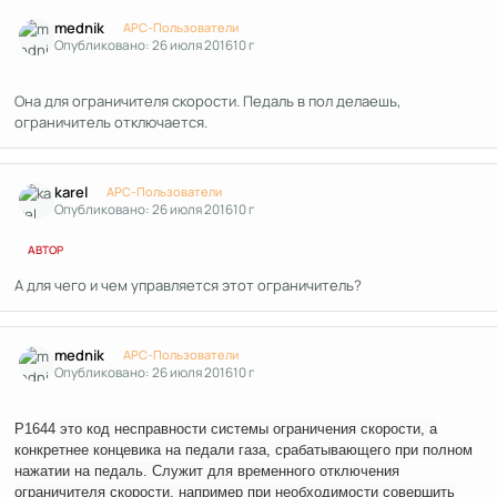
Author stats
mednik
APC-Пользователи
Опубликовано:
26 июля 2016
10 г
Она для ограничителя скорости. Педаль в пол делаешь,
ограничитель отключается.
Author stats
karel
APC-Пользователи
Опубликовано:
26 июля 2016
10 г
АВТОР
А для чего и чем управляется этот ограничитель?
Author stats
mednik
APC-Пользователи
Опубликовано:
26 июля 2016
10 г
P1644 это код несправности системы ограничения скорости, а
конкретнее концевика на педали газа, срабатывающего при полном
нажатии на педаль. Служит для временного отключения
ограничителя скорости, например при необходимости совершить