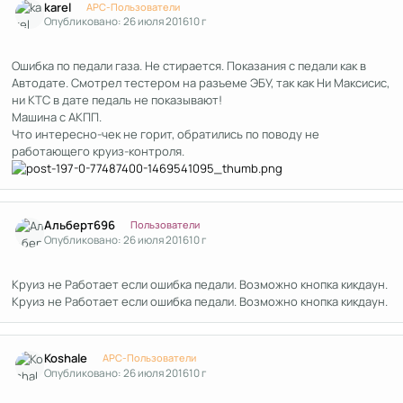
karel
APC-Пользователи
Опубликовано:
26 июля 2016
10 г
Ошибка по педали газа. Не стирается. Показания с педали как в
Автодате. Смотрел тестером на разъеме ЭБУ, так как Ни Максисис,
ни КТС в дате педаль не показывают!
Машина с АКПП.
Что интересно-чек не горит, обратились по поводу не
работающего круиз-контроля.
Author stats
Альберт696
Пользователи
Опубликовано:
26 июля 2016
10 г
Круиз не Работает если ошибка педали. Возможно кнопка кикдаун.
Круиз не Работает если ошибка педали. Возможно кнопка кикдаун.
Author stats
Koshale
APC-Пользователи
Опубликовано:
26 июля 2016
10 г