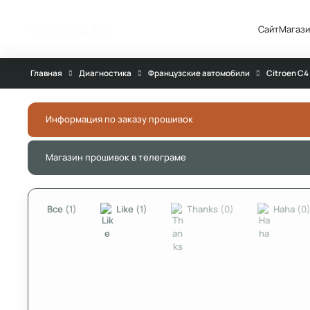
Перейти к публикации
Форум АДАКТ
Сайт
Магази
Главная
Диагностика
Французские автомобили
Citroen C4
Информация по заказу прошивок
Магазин прошивок в телеграме
Все
(1)
Like
(1)
Thanks
(0)
Haha
(0