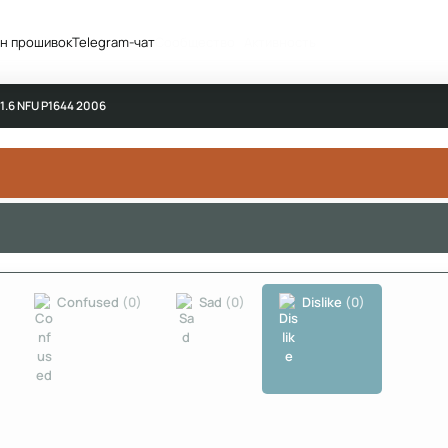
н прошивок
Telegram-чат
Сообщество
Активность
 1.6 NFU P1644 2006
)
Confused
(0)
Sad
(0)
Dislike
(0)