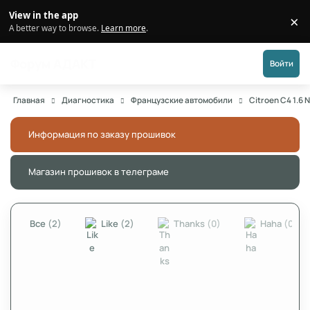
Перейти к публикации
View in the app
×
Di
A better way to browse.
Learn more
.
Форум АДАКТ
Войти
Главная
Диагностика
Французские автомобили
Citroen C4 1.6 
Информация по заказу прошивок
Скры
Магазин прошивок в телеграме
Скры
Все
(2)
Like
(2)
Thanks
(0)
Haha
(0)