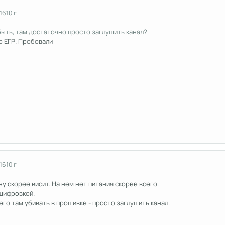
16
10 г
быть, там достаточно просто заглушить канал?
о ЕГР. Пробовали
16
10 г
ану скорее висит. На нем нет питания скорее всего.
шифровкой.
го там убивать в прошивке - просто заглушить канал.