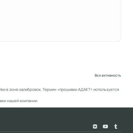
Вся активность
ки в зоне калибровок. Термин «прошивки АДАКТ» используется
вки нашей компании.
v
y
t
k
o
u