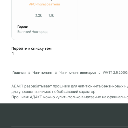
APC-Пользователи
3.2k
1.1k
сообщения
Репутация
Город:
Великий Новгород
Перейти к списку тем
Главная
Чип-тюнинг
Чип-тюнинг иномарок
WV T4 2.5 2000
АДАКТ разрабатывает прошивки для чип-тюнинга бензиновых и 
для упрощения и имеет обобщающий характер.
Прошивки АДАКТ можно купить только в магазине на официальн
Light Mode
Dark Mode
System Preference