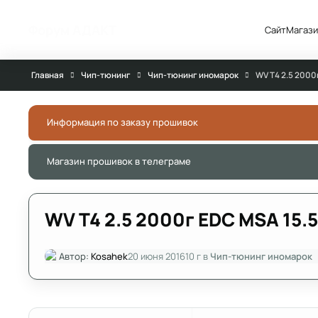
Перейти к публикации
Форум АДАКТ
Сайт
Магази
Главная
Чип-тюнинг
Чип-тюнинг иномарок
WV T4 2.5 2000
Информация по заказу прошивок
Магазин прошивок в телеграме
WV T4 2.5 2000г EDC MSA 15.5 
Автор:
Kosahek
20 июня 2016
10 г
в
Чип-тюнинг иномарок