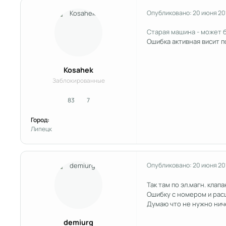
Опубликовано:
20 июня 20
Старая машина - может 
Ошибка активная висит п
Kosahek
Заблокированные
83
7
сообщения
Репутация
Город:
Липецк
Опубликовано:
20 июня 20
Так там по эл.магн. клап
Ошибку с номером и рас
Думаю что не нужно ниче
demiurg