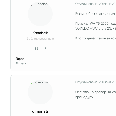
Опубликовано:
20 июня 20
Всем доброго дня, и нач
Приехал WV T5 2000 год,
ЭБУ EDC MSA 15.5-7.29, н
Kosahek
Кто то делал такие авто 
Заблокированные
83
7
сообщения
Репутация
Город:
Липецк
Опубликовано:
20 июня 20
Обе флэш в прогер на чт
процедуру.
dimonstr