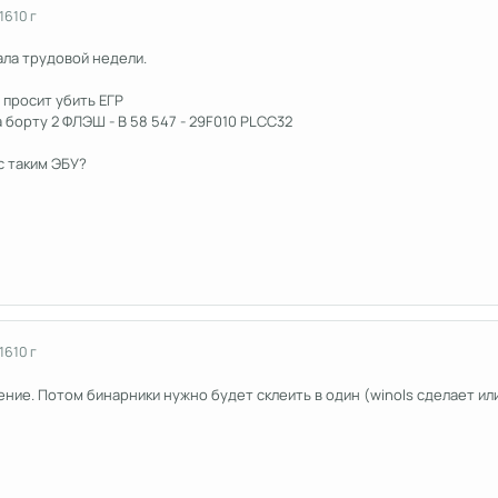
16
10 г
ала трудовой недели.
 просит убить ЕГР
а борту 2 ФЛЭШ - B 58 547 - 29F010 PLCC32
с таким ЭБУ?
16
10 г
ение. Потом бинарники нужно будет склеить в один (winols сделает и