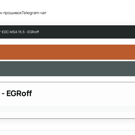
н прошивок
Telegram-чат
Сообщество
Активность
г EDC MSA 15.5 - EGRoff
- EGRoff