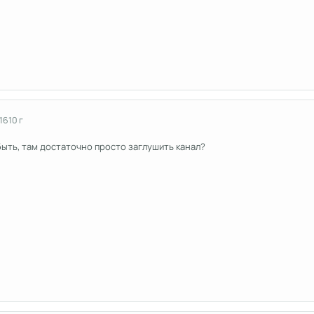
16
10 г
быть, там достаточно просто заглушить канал?