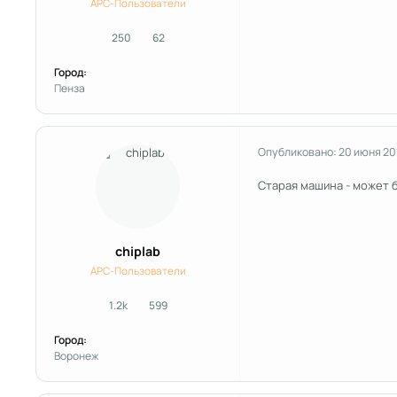
APC-Пользователи
250
62
сообщения
Репутация
Город:
Пенза
Опубликовано:
20 июня 20
Старая машина - может 
chiplab
APC-Пользователи
1.2k
599
сообщения
Репутация
Город:
Воронеж