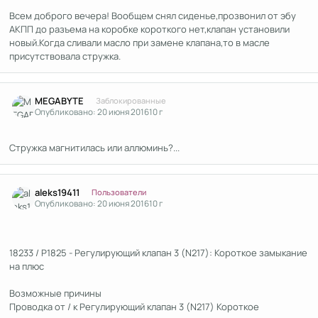
Всем доброго вечера! Вообщем снял сиденье,прозвонил от эбу
АКПП до разъема на коробке короткого нет,клапан установили
новый.Когда сливали масло при замене клапана,то в масле
присутствовала стружка.
Author stats
MEGABYTE
Заблокированные
Опубликовано:
20 июня 2016
10 г
Стружка магнитилась или аллюминь?...
Author stats
aleks19411
Пользователи
Опубликовано:
20 июня 2016
10 г
18233 / P1825 - Регулирующий клапан 3 (N217): Короткое замыкание
на плюс
Возможные причины
Проводка от / к Регулирующий клапан 3 (N217) Короткое