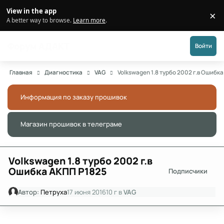
Перейти к публикации
View in the app
×
Di
A better way to browse.
Learn more
.
Форум АДАКТ
Войти
Главная
Диагностика
VAG
Volkswagen 1.8 турбо 2002 г.в Ошибк
Информация по заказу прошивок
Скры
Магазин прошивок в телеграме
Скры
Volkswagen 1.8 турбо 2002 г.в
Ошибка АКПП Р1825
Подписчики
Автор:
Петруха
17 июня 2016
10 г
в
VAG