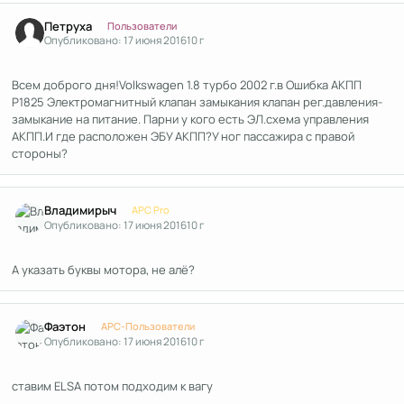
Author stats
Петруха
Пользователи
Опубликовано:
17 июня 2016
10 г
Всем доброго дня!Volkswagen 1.8 турбо 2002 г.в Ошибка АКПП
Р1825 Электромагнитный клапан замыкания клапан рег.давления-
замыкание на питание. Парни у кого есть ЭЛ.схема управления
АКПП.И где расположен ЭБУ АКПП?У ног пассажира с правой
стороны?
Author stats
Владимирыч
APC Pro
Опубликовано:
17 июня 2016
10 г
А указать буквы мотора, не алё?
Author stats
Фаэтон
APC-Пользователи
Опубликовано:
17 июня 2016
10 г
ставим ELSA потом подходим к вагу