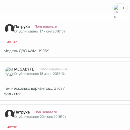
3
Author stats
Петруха
Пользователи
Опубликовано:
17 июня 2016
10 г
АВТОР
Модель ДВС AWM 119959.
Author stats
MEGABYTE
Заблокированные
Опубликовано:
18 июня 2016
10 г
Там несколько вариантов... Этот?
фольц.rar
Author stats
Петруха
Пользователи
Опубликовано:
20 июня 2016
10 г
АВТОР