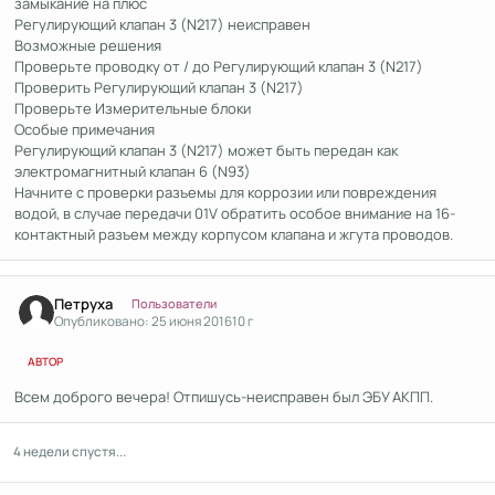
замыкание на плюс
Регулирующий клапан 3 (N217) неисправен
Возможные решения
Проверьте проводку от / до Регулирующий клапан 3 (N217)
Проверить Регулирующий клапан 3 (N217)
Проверьте Измерительные блоки
Особые примечания
Регулирующий клапан 3 (N217) может быть передан как
электромагнитный клапан 6 (N93)
Начните с проверки разъемы для коррозии или повреждения
водой, в случае передачи 01V обратить особое внимание на 16-
контактный разъем между корпусом клапана и жгута проводов.
Author stats
Петруха
Пользователи
Опубликовано:
25 июня 2016
10 г
АВТОР
Всем доброго вечера! Отпишусь-неисправен был ЭБУ АКПП.
4 недели спустя...
Author stats