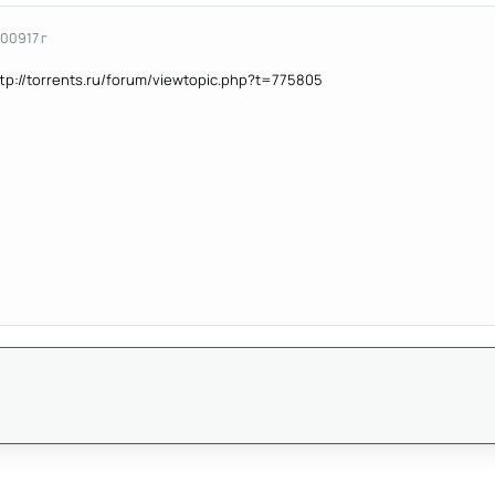
2009
17 г
tp://torrents.ru/forum/viewtopic.php?t=775805