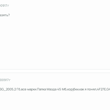
009
17 г
взять?
2009
17 г
SG_2005,2 Гб,все марки.Папка Мазда 45 Мб,корjбки,как я понял,4F27E,G