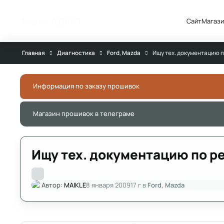
Перейти к публикации
Форум АДАКТ
Сайт
Магази
Главная
Диагностика
Ford, Mazda
Ищу тех. документацию 
Информация по заказу прошивок
Магазин прошивок в телеграме
Ищу тех. документацию по р
Автор:
MAIKLE
8 января 2009
17 г
в
Ford, Mazda