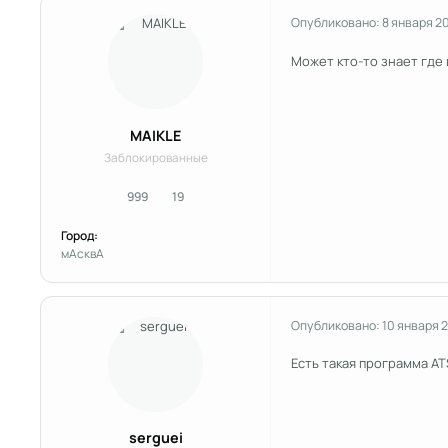
Опубликовано:
8 января 2
Может кто-то знает где 
MAIKLE
Заблокированные
999
19
сообщения
Репутация
Город:
мАсквА
Опубликовано:
10 января 
Есть такая программа AT
serguei