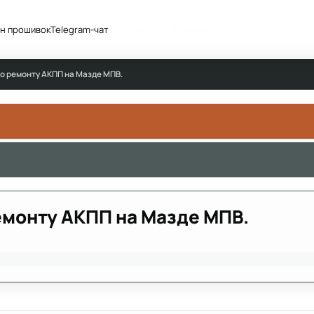
н прошивок
Telegram-чат
Сообщество
Активность
по ремонту АКПП на Мазде МПВ.
емонту АКПП на Мазде МПВ.