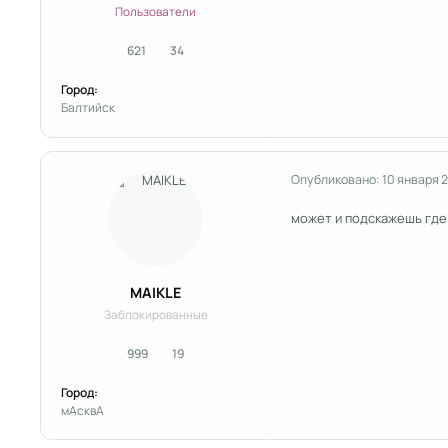
Пользователи
621
34
сообщения
Репутация
Город:
Балтийск
Опубликовано:
10 января 
может и подскажешь где
MAIKLE
Заблокированные
999
19
сообщения
Репутация
Город:
мАсквА