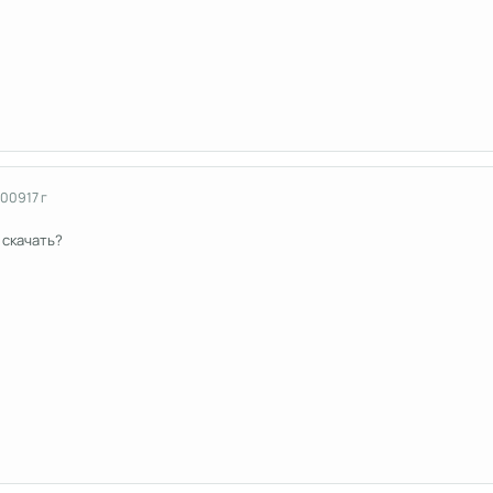
2009
17 г
 скачать?