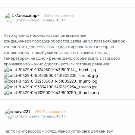
Author stats
-Александр-
Заблокированные
Опубликовано:
16 мая 2015
11 г
Авто куплено неделю назад.При включении
кондиционера,просадка оборотов,далее на х.х плавают.Ошибок
конечно нет,дроссель помыт,адаптирован.Компрессор на
кондиционер термобудки установлен на двигатель под
генератором,на одном ремне.Дело скорее всего в стоковой
прошивке,что можно сделать,есть ли готовые решения?
Author stats
seva221
APC-Пользователи
Опубликовано:
16 мая 2015
11 г
Так то компрессором холодильной установки должен эбу