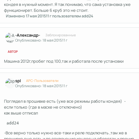
кондея в нужный момент. Я так понимаю, что сама установка уже
функционирет. Больше 6 круб это не стоит.
Изменено
17 мая 2015
11 г
пользователем add24
Author stats
-Александр-
Заблокированные
Опубликовано:
18 мая 2015
11 г
АВТОР
Машина 2012г,пробег под 100,так и работала после установки
Author stats
spl
APC-Пользователи
Опубликовано:
18 мая 2015
11 г
Поглядел в прошивке есть (уже все режимы работы кондея) -
если только (где в маске не отключено)
как выше отписал
-Все верно только нужно все-таки и реле подключать ,там же в
прошивке еще есть и по отключению кондея на оборотах и прочие