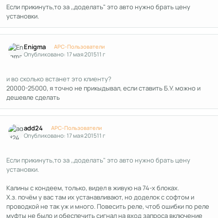
Если прикинуть,то за ,,доделать" это авто нужно брать цену
установки.
Author stats
Enigma
APC-Пользователи
Опубликовано:
17 мая 2015
11 г
и во сколько встанет это клиенту?
20000-25000, я точно не прикыдывал, если ставить Б.У. можно и
дешевле сделать
Author stats
add24
APC-Пользователи
Опубликовано:
17 мая 2015
11 г
Если прикинуть,то за ,,доделать" это авто нужно брать цену
установки.
Калины с кондеем, только, видел в живую на 74-х блоках.
Х.з. почём у вас там их устанавливают, но доделок с софтом и
проводкой не так уж и много. Повесить реле, чтоб ошибки по реле
муфты не было и обеспечить сигнал на вход запроса включение