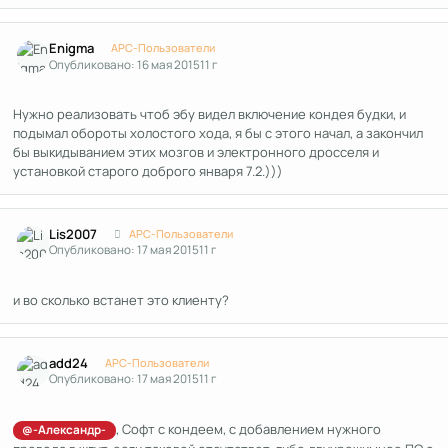
Author stats
Enigma
APC-Пользователи
Опубликовано:
16 мая 2015
11 г
Нужно реализовать чтоб эбу видел включение кондея будки, и
подымал обороты холостого хода, я бы с этого начал, а закончил
бы выкидыванием этих мозгов и электронного дросселя и
установкой старого доброго января 7.2.)))
Author stats
Lis2007
APC-Пользователи
Опубликовано:
17 мая 2015
11 г
и во сколько встанет это клиенту?
Author stats
add24
APC-Пользователи
Опубликовано:
17 мая 2015
11 г
, Софт с кондеем, с добавлением нужного
@-Александр-