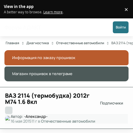
Перейти к публикации
View in the app
×
Di
A better way to browse.
Learn more
.
Форум АДАКТ
Войти
Главная
Диагностика
Отечественные автомобили
ВАЗ 2114 (те
Информация по заказу прошивок
Скры
Магазин прошивок в телеграме
Скры
ВАЗ 2114 (термобудка) 2012г
М74 1.6 8кл
Подписчики
Автор:
-Александр-
16 мая 2015
11 г
в
Отечественные автомобили