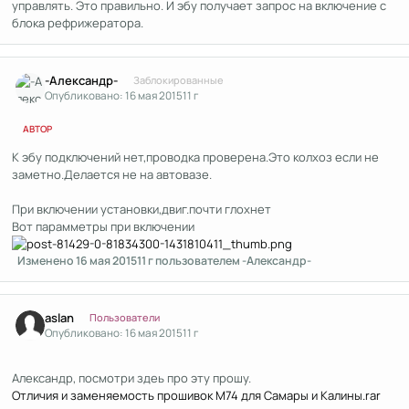
управлять. Это правильно. И эбу получает запрос на включение с
блока рефрижератора.
Author stats
-Александр-
Заблокированные
Опубликовано:
16 мая 2015
11 г
АВТОР
К эбу подключений нет,проводка проверена.Это колхоз если не
заметно.Делается не на автовазе.
При включении установки,двиг.почти глохнет
Вот парамметры при включении
Изменено
16 мая 2015
11 г
пользователем -Александр-
Author stats
aslan
Пользователи
Опубликовано:
16 мая 2015
11 г
Александр, посмотри здеь про эту прошу.
Отличия и заменяемость прошивок М74 для Самары и Калины.rar