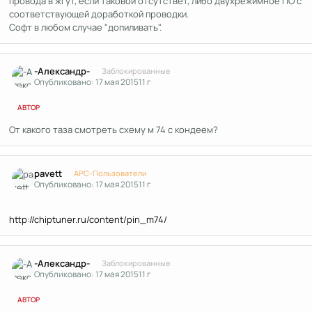
провода в жгут, если таковой отсутствет, либо двухрежимное ПО с
соответствующей доработкой проводки.
Софт в любом случае "допиливать".
Author stats
-Александр-
Заблокированные
Опубликовано:
17 мая 2015
11 г
АВТОР
От какого таза смотреть схему м 74 с кондеем?
Author stats
pavett
APC-Пользователи
Опубликовано:
17 мая 2015
11 г
http://chiptuner.ru/content/pin_m74/
Author stats
-Александр-
Заблокированные
Опубликовано:
17 мая 2015
11 г
АВТОР