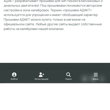
АДАКТ разрабатывает прошивки для чип-тюнинга бензиновых и
дизельных двигателей. Под прошивками понимаются авторские
настройки в зоне калибровок. Термин «прошивки АДАКТ»
используется для упрощения и имеет обобщающий характер.
Прошивки АДАКТ можно купить только в магазине на
официальном сайте. Любые другие сайты выдают собственные
работы за калибровки нашей компании.
Light Mode
Dark Mode
System Preference
v
y
t
Войти
Регистрация
Поиск
Menu
k
o
u
Политика конфиденциальности
Cookies
u
m
forum.adact.ru
Powered by
Invision Community
t
b
u
l
b
r